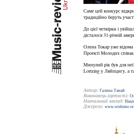
Саме цей конкурс відкри
традиційно беруть участ
До цієї четвірки і увій
дісталося 31-річній аме
Олена Токар уже відома 
Проекті Молодих співакі
Минулий рік був для не
Lortzing у Ляйпцигу, а 
Автор:
Галина Танай
Виконавець (артист):
Ол
Навчальний заклад:
Наці
Джерело:
www.svidomo.or