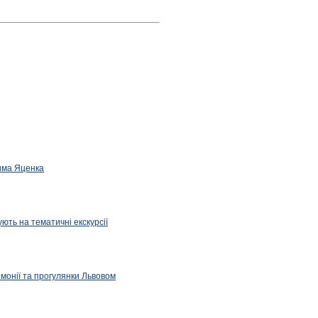
дима Яценка
ють на тематичні екскурсії
емонії та прогулянки Львовом