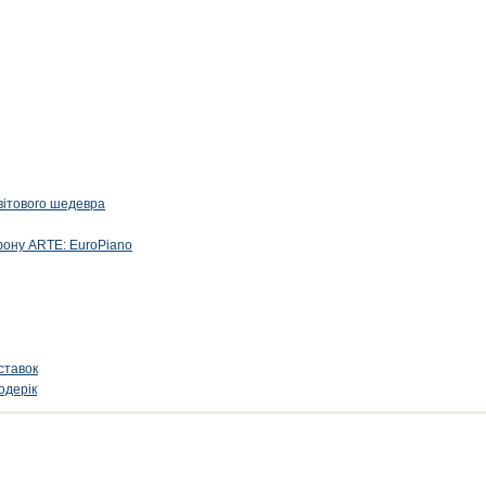
вітового шедевра
фону ARTE: EuroPiano
ставок
одерік