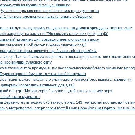
ктроакустичної музики "Станція Північна"
ідбулася генеральна репетиція Школи молодих диригентів
т 17-річного українського піаніста Гавриїла Сидорика
ка проведуть на підтримку 80-ї десантно-штурмової бригади 22 Червня, 2026
онія запрошує на закриття "Рівненських класичних резиденцій"
икантів": керівнику Дніпровської опери оголосили підозру
ни завершує 162-й сезон: тиждень знакових подій
 американські зірки привезуть до Львова світові прем'єри
ться до Львова: Львівська національна опера представить нове прочитання с
о Про виклики сучасного світу
са Лятошинського прозвучить під час загальноєвропейського музичного мара
Будинок органної музики та унікальний інструмент
силя Барвінського - видатного українського композитора, піаніста, диригента
 філармонії проводять активності для дітей
ивний концерт "Музика серця" за участі дітей з порушеннями зору
 російського музиканта
и Держмистецтв подано 870 заявок, із яких 143 театральні постановки і 69 ви
упили у Метрополітен-опері: серед гостей були Сара Джесіка Паркер і Метью Бр