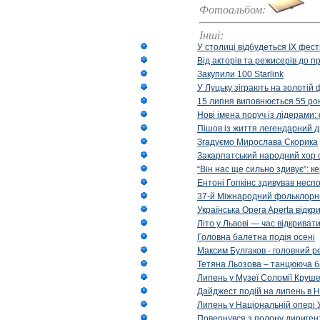
Фотоальбом:
Інші:
У столиці відбудеться IX фест
Від акторів та режисерів до п
Закупили 100 Starlink
У Луцьку зіграють на золотій 
15 липня виповнюється 55 рок
Нові імена поруч із лідерами
Пішов із життя легендарний д
Згадуємо Мирослава Скорика
Закарпатський народний хор 
“Він нас ще сильно здивує”: к
Ентоні Гопкінс здивував неспо
37-й Міжнародний фольклорни
Українська Opera Aperta відкр
Літо у Львові — час відкрива
Головна балетна подія осені
Максим Булгаков - головний р
Тетяна Льозова – танцююча б
Липень у Музеї Соломії Круше
Дайджест подій на липень в Н
Липень у Національній опері 
Повернувся з полону диригент 