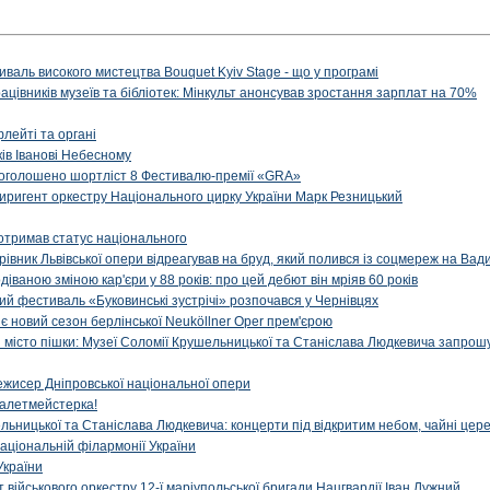
иваль високого мистецтва Bouquet Kyiv Stage - що у програмі
рацівників музеїв та бібліотек: Мінкульт анонсував зростання зарплат на 70%
флейті та органі
ів Іванові Небесному
: оголошено шортліст 8 Фестивалю-премії «GRA»
иригент оркестру Національного цирку України Марк Резницький
отримав статус національного
ерівник Львівської опери відреагував на бруд, який полився із соцмереж на Ва
діваною зміною кар'єри у 88 років: про цей дебют він мріяв 60 років
й фестиваль «Буковинські зустрічі» розпочався у Чернівцях
иє новий сезон берлінської Neuköllner Oper прем'єрою
ти місто пішки: Музеї Соломії Крушельницької та Станіслава Людкевича запрошу
ежисер Дніпровської національної опери
алетмейстерка!
льницької та Станіслава Людкевича: концерти під відкритим небом, чайні цер
аціональній філармонії України
України
військового оркестру 12-ї маріупольської бригади Нацгвардії Іван Лужний