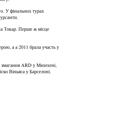
го. У фінальних турах
курсанти.
на Токар. Перше ж місце
рою, а а 2011 брала участь у
і змагання ARD у Мюнхені,
ско Віньяса у Барселоні.