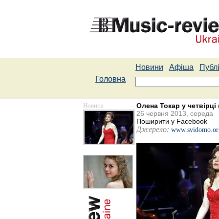
Новини
Афіша
Публі
Головна
Новина
Олена Токар у четвірці 
26 червня 2013, середа
Поширити у Facebook
Джерело:
www.svidomo.or