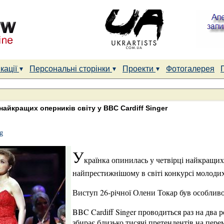
кації
Персональні сторінки
Проекти
Фотогалерея
найкращих оперників світу у BBC Cardiff Singer
g
У
країнка опинилась у четвірці найкращих 
найпрестижнішому в світі конкурсі молодих
Виступ 26-річної Олени Токар був особлив
BBC Cardiff Singer проводиться раз на два р
збирає близько тисячі претендентів на пере