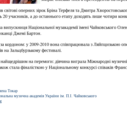
в світові оперних зірок Бріна Терфеля та Дмитра Хворостовсько
ь 20 учасників, а до останнього етапу доходять лише чотири кон
шла випускниця Національної музакадемії імені Чайковського Оле
риканці Джемі Бартон.
за кордоном: у 2009-2010 вона співпрацювала з Ляйпцизькою опе
в на Зальцбурзькому фестивалі.
ї найщедрішим на перемоги: дівчина виграла Міжнародні музичн
також стала фіналісткою у Національному конкурсі співаків Франсі
ена Токар
ональна музична академія України ім. П.І. Чайковського
g