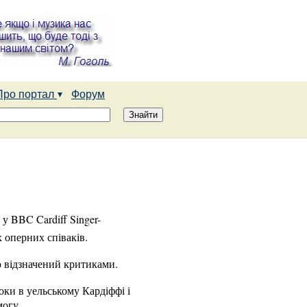
Про портал
Форум
у BBC Cardiff Singer-
 оперних співаків.
о відзначений критиками.
оки в уельському Кардіффі і
могу.