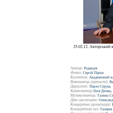
25.02.12. Авторський 
Автор:
Редакція
Фото:
Сергій Пірієв
Колектив:
Академічний к
Виконавець (артист):
Ва
Диригент:
Павло Струць
Композитор:
,
Леся Дичко
Музикознавець:
Галина С
Діяч мистецтв:
Олександ
Концертна організація:
Концертний зал:
Галерея