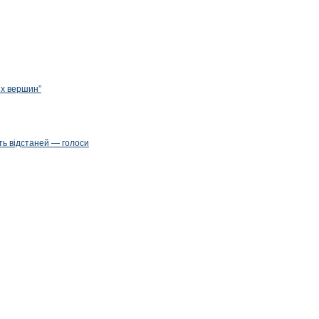
их вершин”
ть відстаней — голоси