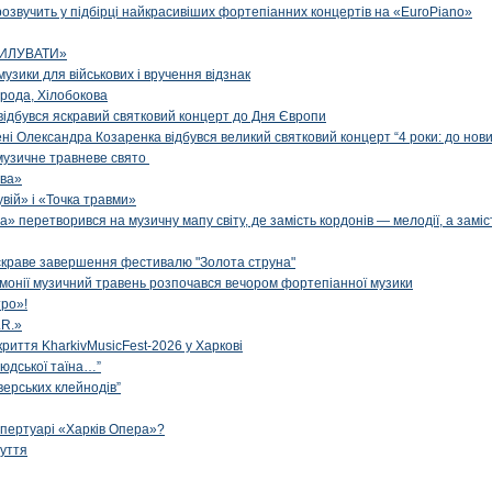
озвучить у підбірці найкрасивіших фортепіанних концертів на «EuroPiano»
ИЛУВАТИ»
музики для військових і вручення відзнак
рода, Хілобокова
і відбувся яскравий святковий концерт до Дня Європи
ені Олександра Козаренка відбувся великий святковий концерт “4 роки: до нов
музичне травневе свято
ова»
вій» і «Точка травми»
» перетворився на музичну мапу світу, де замість кордонів — мелодії, а заміс
яскраве завершення фестивалю "Золота струна"
рмонії музичний травень розпочався вечором фортепіанної музики
ро»!
.R.»
криття KharkivMusicFest-2026 у Харкові
 людської таїна…”
верських клейнодів”
епертуарі «Харків Опера»?
чуття