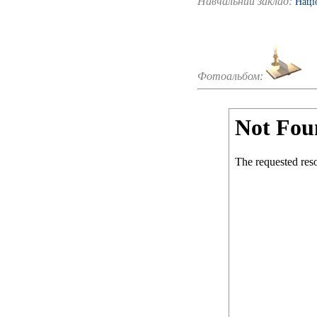
Навчальний заклад:
Наці
Фотоальбом: