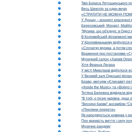
Твір Бориса Лятошинського пр
Весь Шекспір за один вечір
«СТРАТИТИ НЕ МОЖНА ПОМ
У Луцьку – концерт класичної 
Березовський, Моцарт, Майбо
"Музика, що об'єднує: в Одес
В Коломийській філармонії ім
У Кропивницькому відбулося 
«Спочатку музика, а потім сл
Враження про постановки «Су
Музичний салон «Харків Опера
Хіти Франца Легара
У місті Миколаєві відбулося 
У Великій залі Одеської філа
Браво, митцям «Єлисавет-рет
«Inside the Music» та «Bolero I
Тетяна Бережна відвідала від
“В тобі, о пісне чарівна, душі
“Весняні барви” ансамблю “Сі
«Перлини оперети»
Як народжується новинка у р
Про крихкість життя і силу по
Музичне рандеву