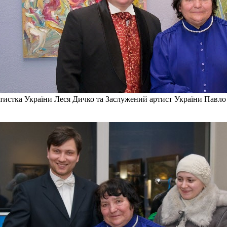
ртистка України Леся Дичко та Заслужений артист України Павло 