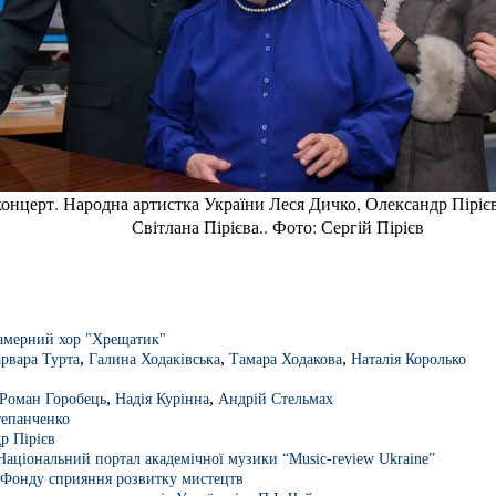
концерт. Народна артистка України Леся Дичко, Олександр Пірієв
Світлана Пірієва.. Фото: Сергій Пірієв
амерний хор "Хрещатик"
,
,
,
рвара Турта
Галина Ходаківська
Тамара Ходакова
Наталія Королько
,
,
Роман Горобець
Надія Курінна
Андрій Стельмах
тепанченко
р Пірієв
Національний портал академічної музики “Music-review Ukraine”
 Фонду сприяння розвитку мистецтв