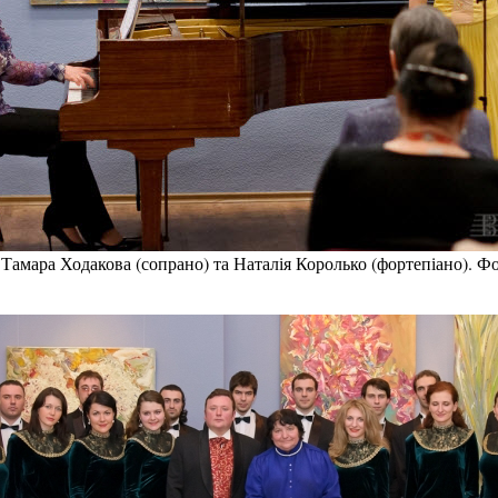
. Тамара Ходакова (сопрано) та Наталія Королько (фортепіано). Фо