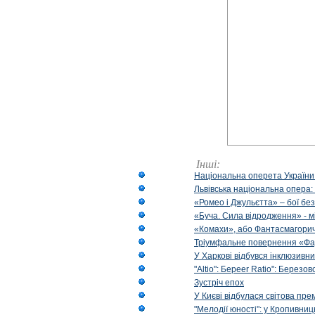
Інші:
Національна оперета України
Львівська національна опера:
«Ромео і Джульєтта» – бої бе
«Буча. Сила відродження» - м
«Комахи», або Фантасмагори
Тріумфальне повернення «Фа
У Харкові відбувся інклюзивни
"Altio": Береer Ratio": Березов
Зустріч епох
У Києві відбулася світова пре
"Мелодії юності": у Кропивни