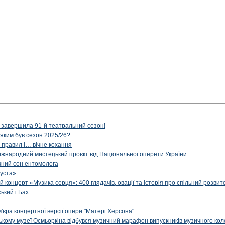
 завершила 91-й театральний сезон!
 яким був сезон 2025/26?
з правил і… вічне кохання
іжнародний мистецький проєкт від Національної оперети України
чний сон ентомолога
уста»
й концерт «Музика серця»: 400 глядачів, овації та історія про спільний розвит
ський і Бах
м'єра концертної версії опери "Матері Херсона"
цькому музеї Осмьоркіна відбувся музичний марафон випускників музичного ко