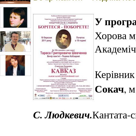
У програ
Хорова м
Академіч
Керівник
Сокач
, 
С. Людкевич.
Кантата-