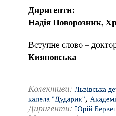
Диригенти:
Надія Поворозник, Х
Вступне слово – докто
Кияновська
Колективи:
Львівська д
,
капела "Дударик"
Академі
Диригенти:
Юрій Берве