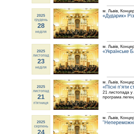
м. Львів, Конце
«Дударик» Рі
2025
грудень
28
неділя
м. Львів, Конце
«Українське Ба
2025
листопад
23
неділя
м. Львів, Конце
«Пісні п’яти с
2025
листопад
21 листопада у 
21
програма леген
п'ятниця
м. Львів, Конце
2025
"Непереможні"
серпень
24