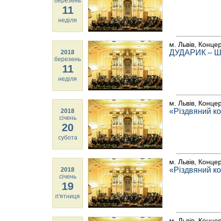
березень
11
неділя
м. Львів, Конце
ДУДАРИК – 
2018
березень
11
неділя
м. Львів, Конце
«Різдвяний к
2018
січень
20
субота
м. Львів, Конце
«Різдвяний к
2018
січень
19
п'ятниця
м. Львів, Конце