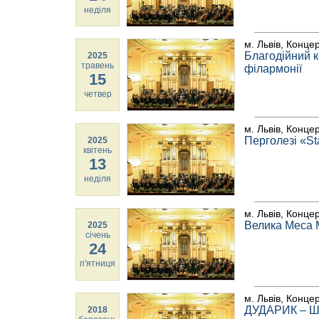
неділя
м. Львів, Конце
Благодійний 
2025
травень
філармонії
15
четвер
м. Львів, Конце
Перголезі «St
2025
квітень
13
неділя
м. Львів, Конце
Велика Меса М
2025
січень
24
п'ятниця
м. Львів, Конце
ДУДАРИК – 
2018