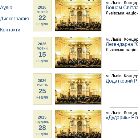
м. Львів, Конце
Аудіо
Воїнам Світл
2026
лютий
Львівська наці
22
Дискографія
неділя
Контакти
м. Львів, Конце
Легендарна “
2026
лютий
Львівська наці
15
неділя
м. Львів, Конце
Додатковий Р
2026
січень
25
неділя
м. Львів, Конце
«Дударик» Рі
2025
грудень
28
неділя