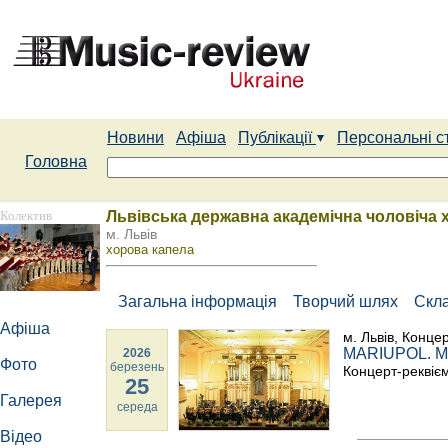
Новини
Афіша
Публікації
Персональні с
Головна
Колектив
Львівська державна академічна чоловіча 
м. Львів
хорова капела
Загальна інформація
Творчий шлях
Скл
Афіша
м. Львів, Конце
MARIUPOL. Мі
2026
Фото
березень
Концерт-реквіє
25
Галерея
середа
Відео