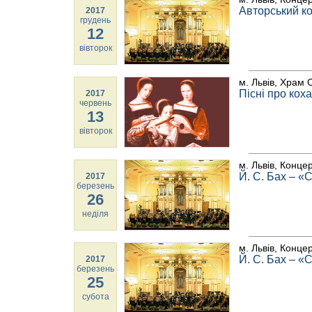
Авторський ко
2017
грудень
12
вівторок
м. Львів, Храм 
Пісні про кох
2017
червень
13
вівторок
м. Львів, Конце
Й. С. Бах – «
2017
березень
26
неділя
м. Львів, Конце
Й. С. Бах – «
2017
березень
25
субота