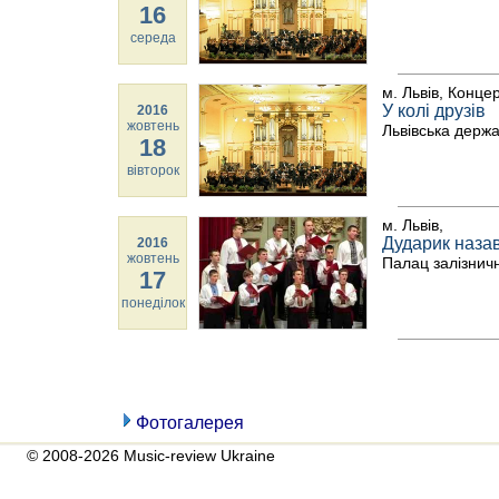
16
середа
м. Львів, Конце
У колі друзів
2016
жовтень
Львівська держ
18
вівторок
м. Львів,
Дударик назав
2016
жовтень
Палац залізничн
17
понеділок
Фотогалерея
© 2008-2026 Music-review Ukraine