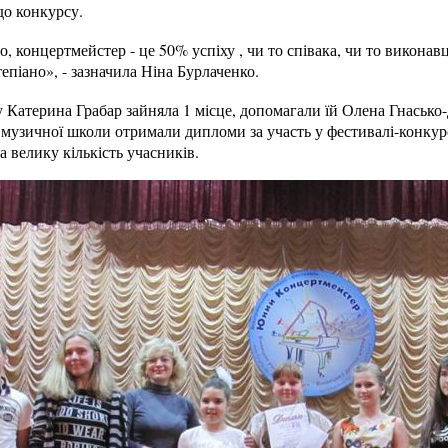
до конкурсу.
, концертмейстер - це 50% успіху , чи то співака, чи то виконав
епіано», - зазначила Ніна Бурлаченко.
у Катерина Грабар зайняла 1 місце, допомагали їй Олена Гнасько
д музичної школи отримали дипломи за участь у фестивалі-конку
 велику кількість учасників.