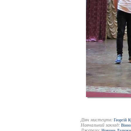
Діяч мистецтв:
Георгій К
Навчальний заклад:
Вінни
Джерело:
Новини Ладижи