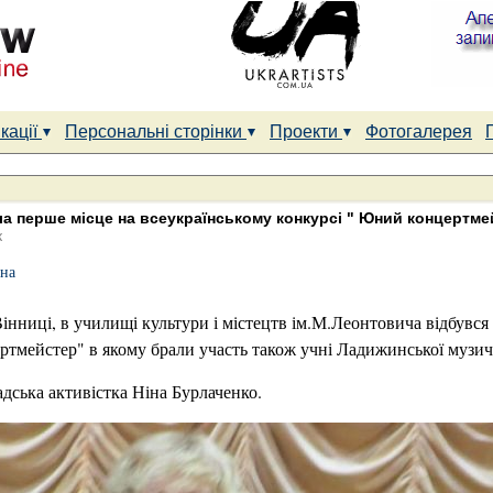
кації
Персональні сторінки
Проекти
Фотогалерея
а перше місце на всеукраїнському конкурсі " Юний концертме
к
на
Вінниці, в училищі культури і містецтв ім.М.Леонтовича відбувся
тмейстер" в якому брали участь також учні Ладижинської музич
дська активістка Ніна Бурлаченко.