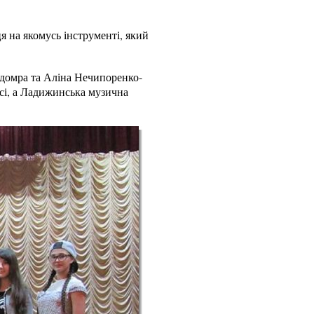
ця на якомусь інструменті, який
-домра та Аліна Нечипоренко-
рсі, а Ладижинська музична