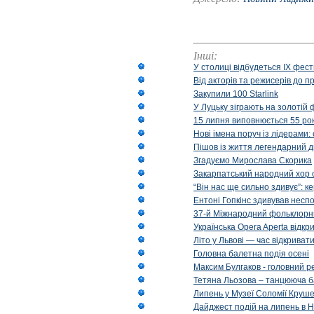
Інші:
У столиці відбудеться IX фест
Від акторів та режисерів до п
Закупили 100 Starlink
У Луцьку зіграють на золотій 
15 липня виповнюється 55 рок
Нові імена поруч із лідерами
Пішов із життя легендарний д
Згадуємо Мирослава Скорика
Закарпатський народний хор 
“Він нас ще сильно здивує”: к
Ентоні Гопкінс здивував неспо
37-й Міжнародний фольклорни
Українська Opera Aperta відкр
Літо у Львові — час відкрива
Головна балетна подія осені
Максим Булгаков - головний р
Тетяна Льозова – танцююча б
Липень у Музеї Соломії Круше
Дайджест подій на липень в Н