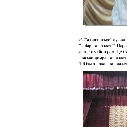
«З Ладижинської музичн
Грабар, викладач Н.Наро
концертмейстерам. Це Са
Гнасько-домра, викладач
Л.Юзько-вокал, викладач