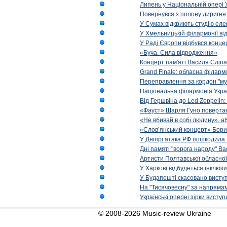
Липень у Національній опері 
Повернувся з полону диригент 
У Сумах відкриють студію еле
У Хмельницькій філармонії в
У Раді Європи відбувся концер
«Буча. Сила відродження»
Концерт пам'яті Василя Сліпа
Grand Finale: обласна філарм
Переправлення за кордон "муз
Національна філармонія Украї
Від Гершвіна до Led Zeppelin:
«Фауст» Шарля Гуно повертає
«Не вбивай в собі людину», аб
«Слов’янський концерт» Бори
У Дніпрі атака РФ пошкодила 
Дні памяті "ворога народу" Ва
Артисти Полтавської обласної
У Харкові відбудеться інклюз
У Будапешті скасовано виступ
На "Тисячовесну" за напрямам
Українські оперні зірки вист
© 2008-2026 Music-review Ukraine