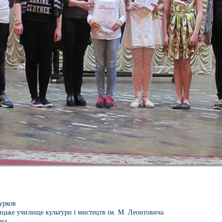
урков
цьке училище культури і мистецтв ім. М. Леонтовича
на