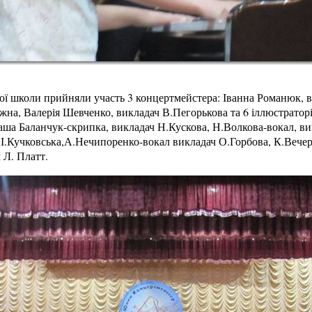
ої школи прийняли участь 3 концертмейстера: Іванна Романюк, 
жна, Валерія Шевченко, викладач В.Пегорькова та 6 іллюстраторі
ша Баланчук-скрипка, викладач Н.Кускова, Н.Волкова-вокал, вик
 І.Кучковська,А.Нечипоренко-вокал викладач О.Горбова, К.Вече
 Л. Платт.