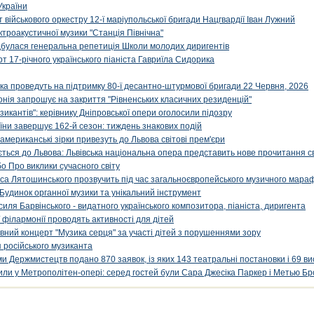
України
військового оркестру 12-ї маріупольської бригади Нацгвардії Іван Лужний
ктроакустичної музики "Станція Північна"
ідбулася генеральна репетиція Школи молодих диригентів
т 17-річного українського піаніста Гавриїла Сидорика
ка проведуть на підтримку 80-ї десантно-штурмової бригади 22 Червня, 2026
онія запрошує на закриття "Рівненських класичних резиденцій"
икантів": керівнику Дніпровської опери оголосили підозру
ни завершує 162-й сезон: тиждень знакових подій
 американські зірки привезуть до Львова світові прем'єри
ться до Львова: Львівська національна опера представить нове прочитання с
о Про виклики сучасного світу
са Лятошинського прозвучить під час загальноєвропейського музичного мара
Будинок органної музики та унікальний інструмент
силя Барвінського - видатного українського композитора, піаніста, диригента
 філармонії проводять активності для дітей
ивний концерт "Музика серця" за участі дітей з порушеннями зору
 російського музиканта
и Держмистецтв подано 870 заявок, із яких 143 театральні постановки і 69 ви
упили у Метрополітен-опері: серед гостей були Сара Джесіка Паркер і Метью Бр