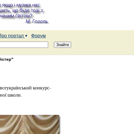
Про портал
Форум
йстер"
 всеукраїнський конкурс-
ної школи.