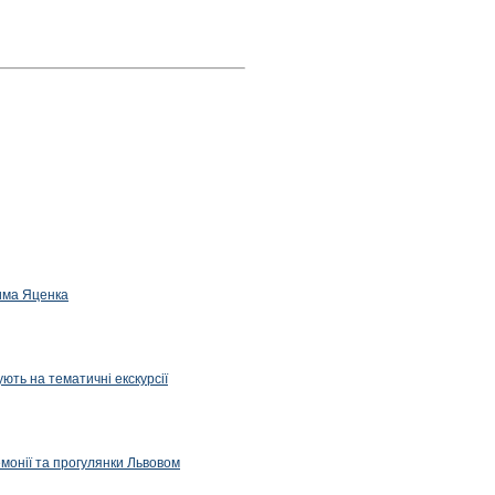
дима Яценка
ють на тематичні екскурсії
емонії та прогулянки Львовом