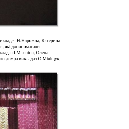
викладач Н.Нарожна, Катерина
в, які допопомагали
ладач І.Мізеніна, Олена
рко-домра викладач О.Міліщук,