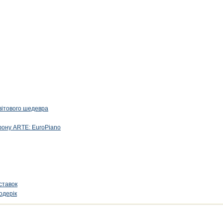
вітового шедевра
фону ARTE: EuroPiano
ставок
одерік