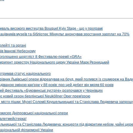
иваль високого мистецтва Bouquet Kyiv Stage - що у програмі
рацівників музеїв та бібліотек: Мінкульт анонсував зростання зарплат на 70%
флейті та органі
ів Іванові Небесному
: оголошено шортліст 8 Фестивалю-премії «GRA»
иригент оркестру Національного цирку України Марк Резницький
отримав статус національного
ерівник Львівської опери відреагував на бруд, який полився із соцмереж на Ва
діваною зміною кар'єри у 88 років: про цей дебют він мріяв 60 років
й фестиваль «Буковинські зустрічі» розпочався у Чернівцях
иє новий сезон берлінської Neuköllner Oper прем'єрою
ти місто пішки: Музеї Соломії Крушельницької та Станіслава Людкевича запрошу
ежисер Дніпровської національної опери
алетмейстерка!
льницької та Станіслава Людкевича: концерти під відкритим небом, чайні цер
аціональній філармонії України