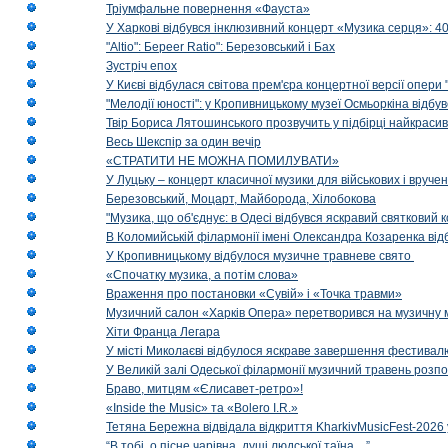
Тріумфальне повернення «Фауста»
У Харкові відбувся інклюзивний концерт «Музика серця»: 400
"Altio": Береer Ratio": Березовський і Бах
Зустріч епох
У Києві відбулася світова прем'єра концертної версії опери
"Мелодії юності": у Кропивницькому музеї Осмьоркіна відб
Твір Бориса Лятошинського прозвучить у підбірці найкраси
Весь Шекспір за один вечір
«СТРАТИТИ НЕ МОЖНА ПОМИЛУВАТИ»
У Луцьку – концерт класичної музики для військових і вруче
Березовський, Моцарт, Майборода, Хілобокова
"Музика, що об'єднує: в Одесі відбувся яскравий святковий
В Коломийській філармонії імені Олександра Козаренка відб
У Кропивницькому відбулося музичне травневе свято
«Спочатку музика, а потім слова»
Враження про постановки «Сувій» і «Точка травми»
Музичний салон «Харків Опера» перетворився на музичну мап
Хіти Франца Легара
У місті Миколаєві відбулося яскраве завершення фестивал
У Великій залі Одеської філармонії музичний травень розп
Браво, митцям «Єлисавет-ретро»!
«Inside the Music» та «Bolero I.R.»
Тетяна Бережна відвідала відкриття KharkivMusicFest-2026 
“В тобі, о пісне чарівна, душі людської таїна…”