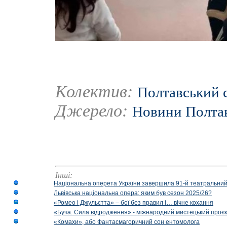
Колектив:
Полтавський 
Джерело:
Новини Полт
Інші:
Національна оперета України завершила 91-й театральний
Львівська національна опера: яким був сезон 2025/26?
«Ромео і Джульєтта» – бої без правил і… вічне кохання
«Буча. Сила відродження» - міжнародний мистецький проєк
«Комахи», або Фантасмагоричний сон ентомолога