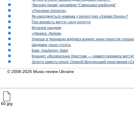
“Весняні барви” ансамблю “Сіверських клейнодів”
«Перлини оперети»
Як народжується новинка у репертуарі «Харків Опера»?
Про крихкість життя і силу почуття
Музичне рандеву
«Україна. Любов»
Уперше в Чернівцях відбувся конкурс юних піаністів і орг
Шедеври трьох століть
Біжи, Альберіху, біжи!
Концерт «Воскресіння Христове — символ перемоги життя!
Золото замість серця: Олексій Вертинський перетворив «С
© 2008-2026 Music-review Ukraine
60.jpg