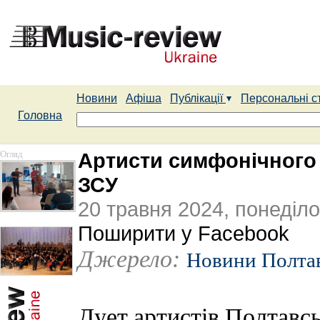
Новини
Афіша
Публікації
Персональні с
Головна
Огляд
Артисти симфонічного 
ЗСУ
20 травня 2024, понеділо
Поширити у Facebook
Джерело:
Новини Полт
Дует артистів Полтавс