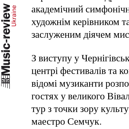
академічний симфонічн
художнім керівником т
заслуженим діячем ми
З виступу у Чернігівс
центрі фестивалів та к
відомі музиканти розпо
гостях у великого Віва
тур з точки зору культу
маестро Семчук.