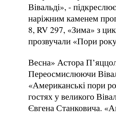
Вівальді», - підкреслю
наріжним каменем прог
8, RV 297, «Зима» з ци
прозвучали «Пори року
Весна» Астора П’яццол
Переосмислюючи Віваль
«Американські пори рок
гостях у великого Віва
Євгена Станковича. «Ан