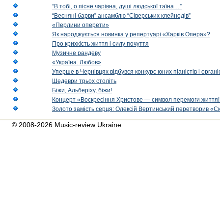
“В тобі, о пісне чарівна, душі людської таїна…”
“Весняні барви” ансамблю “Сіверських клейнодів”
«Перлини оперети»
Як народжується новинка у репертуарі «Харків Опера»?
Про крихкість життя і силу почуття
Музичне рандеву
«Україна. Любов»
Уперше в Чернівцях відбувся конкурс юних піаністів і орг
Шедеври трьох століть
Біжи, Альберіху, біжи!
Концерт «Воскресіння Христове — символ перемоги життя!
Золото замість серця: Олексій Вертинський перетворив «С
© 2008-2026 Music-review Ukraine