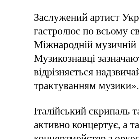
Заслужений артист Укр
гастролює по всьому св
Міжнародній музичній а
Музикознавці зазначают
відрізняється надзвич
трактуванням музики».
Італійський скрипаль 
активно концертує, а т
концертмейстер з орке