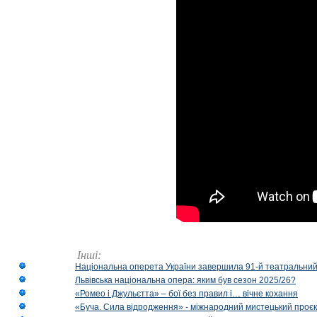
Інші:
Національна оперета України завершила 91-й театральний
Львівська національна опера: яким був сезон 2025/26?
«Ромео і Джульєтта» – бої без правил і… вічне кохання
«Буча. Сила відродження» - міжнародний мистецький проєк