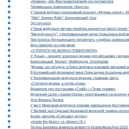
«Комахи», або Фантасмагоричний сон ентомолога
Тріумфальне повернення «Фауста»
У Харкові відбувся інклюзивний концерт «Музика серця»: 400
"Altio": Береer Ratio": Березовський і Бах
Зустріч епох
У Києві відбулася світова прем'єра концертної версії опери
"Мелодії юності": у Кропивницькому музеї Осмьоркіна відб
Твір Бориса Лятошинського прозвучить у підбірці найкраси
Весь Шекспір за один вечір
«СТРАТИТИ НЕ МОЖНА ПОМИЛУВАТИ»
У Луцьку – концерт класичної музики для військових і вруче
Березовський, Моцарт, Майборода, Хілобокова
"Музика, що об'єднує: в Одесі відбувся яскравий святковий
В Коломийській філармонії імені Олександра Козаренка відб
У Кропивницькому відбулося музичне травневе свято
«Спочатку музика, а потім слова»
Враження про постановки «Сувій» і «Точка травми»
Музичний салон «Харків Опера» перетворився на музичну мап
Хіти Франца Легара
У місті Миколаєві відбулося яскраве завершення фестивал
У Великій залі Одеської філармонії музичний травень розп
Браво, митцям «Єлисавет-ретро»!
«Inside the Music» та «Bolero I.R.»
Тетяна Бережна відвідала відкриття KharkivMusicFest-2026 