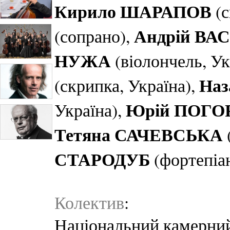
Кирило ШАРАПОВ
(с
Андрій ВА
(сопрано),
НУЖА
(віолончель, Ук
На
(скрипка, Україна),
Юрій ПОГ
Україна),
Тетяна САЧЕВСЬКА
СТАРОДУБ
(фортепіан
Колектив
:
Національний камерний 