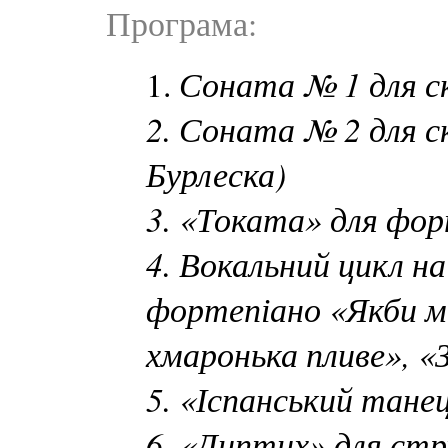
Програма:
Соната № 1 для ск
1.
2. Соната № 2 для ск
Бурлеска)
3. «Токата» для фо
4. Вокальний цикл на
фортепіано «Якби ме
хмаронька пливе», «З
5. «Іспанський тане
6. «Диптих» для ст