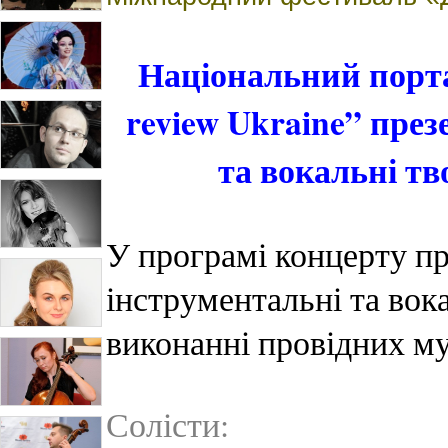
Національний порта
review Ukraine” пре
та вокальні т
У програмі концерту п
інструментальні та вок
виконанні провідних му
Солісти: