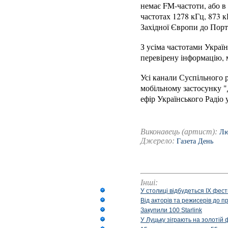
немає FM-частоти, або в 
частотах 1278 кГц, 873 к
Західної Європи до Порту
З усіма частотами Україн
перевірену інформацію, 
Усі канали Суспільного ра
мобільному застосунку "
ефір Українського Радіо 
Виконавець (артист):
Лю
Джерело:
Газета День
Інші:
У столиці відбудеться IX фест
Від акторів та режисерів до п
Закупили 100 Starlink
У Луцьку зіграють на золотій 