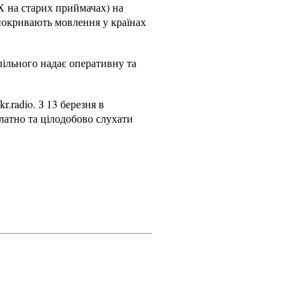
СХ на старих приймачах) на
 покривають мовлення у країнах
пільного надає оперативну та
r.radio. З 13 березня в
латно та цілодобово слухати