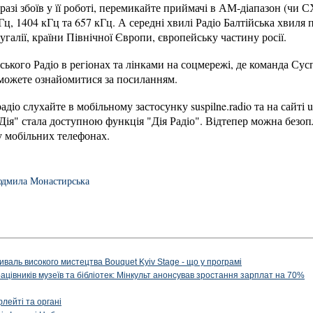
разі збоїв у її роботі, перемикайте приймачі в АМ-діапазон (чи 
Гц, 1404 кГц та 657 кГц. А середні хвилі Радіо Балтійська хвиля
галії, країни Північної Європи, європейську частину росії.
ського Радіо в регіонах та лінками на соцмережі, де команда Сус
можете ознайомитися за посиланням.
діо слухайте в мобільному застосунку suspilne.radio та на сайті uk
Дія" стала доступною функція "Дія Радіо". Відтепер можна безоп
у мобільних телефонах.
дмила Монастирська
иваль високого мистецтва Bouquet Kyiv Stage - що у програмі
рацівників музеїв та бібліотек: Мінкульт анонсував зростання зарплат на 70%
флейті та органі