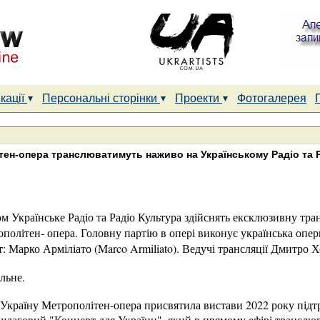
кації
Персональні сторінки
Проекти
Фотогалерея
тен-опера транслюватимуть наживо на Українському Радіо та 
вом Українське Радіо та Радіо Культура здійснять ексклюзивну тр
політен- опера. Головну партію в опері виконує українська опе
т
: Марко Арміліато (Marco Armiliato). Ведучі трансляції Дмитро Х
льне.
в Україну Метрополітен-опера присвятила вистави 2022 року підт
ншлаговий "Концерт для України", який в прямому ефірі трансл