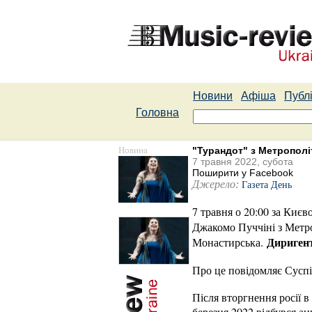
Новини
Афіша
Публі
Головна
Новина
"Турандот" з Метрополі
7 травня 2022, субота
Поширити у Facebook
Джерело:
Газета День
7 травня о 20:00 за Киє
Джакомо Пуччіні з Метро
Дириген
Монастирська.
Про це повідомляє Суспі
Після вторгнення росії 
березня 2022 відбувся а