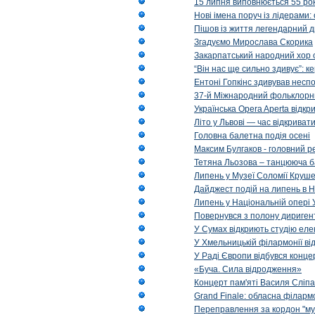
15 липня виповнюється 55 рок
Нові імена поруч із лідерами
Пішов із життя легендарний д
Згадуємо Мирослава Скорика
Закарпатський народний хор 
“Він нас ще сильно здивує”: к
Ентоні Гопкінс здивував неспо
37-й Міжнародний фольклорни
Українська Opera Aperta відкр
Літо у Львові — час відкрива
Головна балетна подія осені
Максим Булгаков - головний р
Тетяна Льозова – танцююча б
Липень у Музеї Соломії Круше
Дайджест подій на липень в Н
Липень у Національній опері 
Повернувся з полону диригент 
У Сумах відкриють студію еле
У Хмельницькій філармонії в
У Раді Європи відбувся концер
«Буча. Сила відродження»
Концерт пам'яті Василя Сліпа
Grand Finale: обласна філарм
Переправлення за кордон "муз