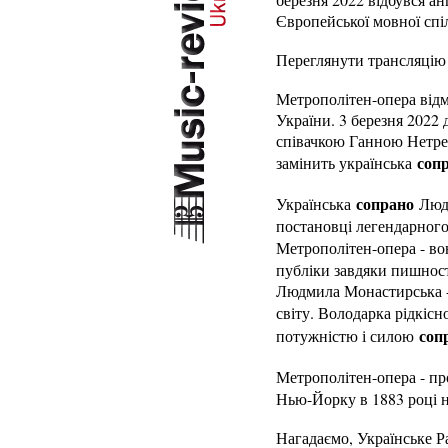
Європейської мовної спіл
Переглянути трансляцію
Метрополітен-опера відм
України. 3 березня 2022
співачкою Ганною Нетреб
соп
замінить українська
сопрано
Українська
Людм
постановці легендарного
Метрополітен-опера - во
публіки завдяки пишност
Людмила Монастирська - 
світу. Володарка рідкісно
соп
потужністю і силою
Метрополітен-опера - п
Нью-Йорку в 1883 році н
Нагадаємо, Українське Ра