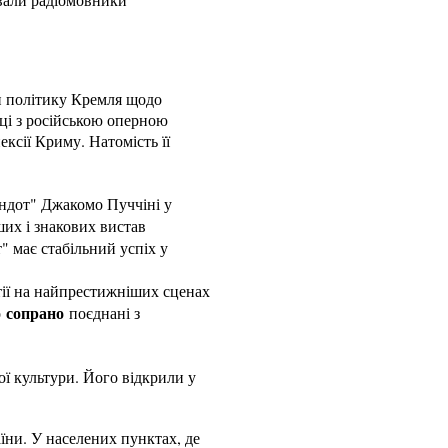
ли політику Кремля щодо
ці з російською оперною
ксії Криму. Натомість її
ндот" Джакомо Пуччіні у
их і знакових вистав
т" має стабільний успіх у
тії на найпрестижніших сценах
сопрано
о
поєднані з
ої культури. Його відкрили у
аїни. У населених пунктах, де