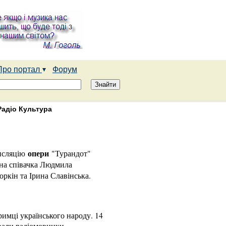
Про портал
Форум
Радіо Культура
опери
ансляцію
"Турандот"
рна співачка Людмила
оркін та Ірина Славінська.
римці українського народу. 14
ювали радіомовники