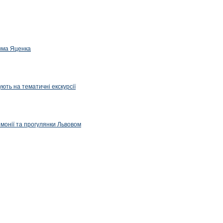
дима Яценка
ють на тематичні екскурсії
емонії та прогулянки Львовом