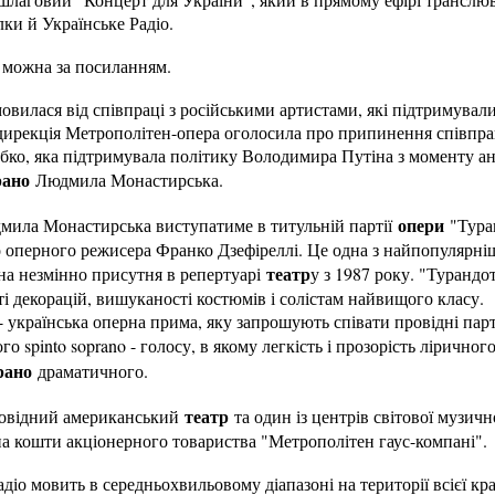
ки й Українське Радіо.
 можна за посиланням.
овилася від співпраці з російськими артистами, які підтримува
 дирекція Метрополітен-опера оголосила про припинення співпра
ко, яка підтримувала політику Володимира Путіна з моменту ане
рано
Людмила Монастирська.
опери
ила Монастирська виступатиме в титульній партії
"Тура
 оперного режисера Франко Дзефіреллі. Це одна з найпопулярніш
театр
на незмінно присутня в репертуарі
у з 1987 року. "Турандо
і декорацій, вишуканості костюмів і солістам найвищого класу.
українська оперна прима, яку запрошують співати провідні пар
го spinto soprano - голосу, в якому легкість і прозорість ліричног
рано
драматичного.
театр
ровідний американський
та один із центрів світової музичн
а кошти акціонерного товариства "Метрополітен гаус-компані".
діо мовить в середньохвильовому діапазоні на території всієї кр