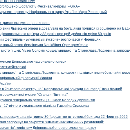
ів Іванові Небесному
: оголошено шортліст 8 Фестивалю-премії «GRA»
иригент оркестру Національного цирку України Марк Резницький
отримав статус національного
ерівник Львівської опери відреагував на бруд, який полився із соцмереж на Ва
діваною зміною кар'єри у 88 років: про цей дебют він мріяв 60 років
й фестиваль «Буковинські зустрічі» розпочався у Чернівцях
иє новий сезон берлінської Neuköllner Oper прем'єрою
ти місто пішки: Музеї Соломії Крушельницької та Станіслава Людкевича запрошу
ежисер Дніпровської національної опери
алетмейстерка!
льницької та Станіслава Людкевича: концерти під відкритим небом, чайні цер
аціональній філармонії України
України
військового оркестру 12-ї маріупольської бригади Нацгвардії Іван Лужний
ктроакустичної музики "Станція Північна"
ідбулася генеральна репетиція Школи молодих диригентів
т 17-річного українського піаніста Гавриїла Сидорика
ка проведуть на підтримку 80-ї десантно-штурмової бригади 22 Червня, 2026
онія запрошує на закриття "Рівненських класичних резиденцій"
икантів": керівнику Дніпровської опери оголосили підозру