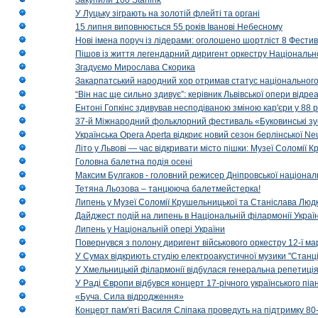
Закупили 100 Starlink
У Луцьку зіграють на золотій флейті та органі
15 липня виповнюється 55 років Іванові Небесному
Нові імена поруч із лідерами: оголошено шортліст 8 Фест
Пішов із життя легендарний диригент оркестру Національн
Згадуємо Мирослава Скорика
Закарпатський народний хор отримав статус національног
“Він нас ще сильно здивує”: керівник Львівської опери відр
Ентоні Гопкінс здивував несподіваною зміною кар'єри у 88 ро
37-й Міжнародний фольклорний фестиваль «Буковинські зус
Українська Opera Aperta відкриє новий сезон берлінської Ne
Літо у Львові — час відкривати місто пішки: Музеї Соломії
Головна балетна подія осені
Максим Булгаков - головний режисер Дніпровської націонал
Тетяна Льозова – танцююча балетмейстерка!
Липень у Музеї Соломії Крушельницької та Станіслава Людк
Дайджест подій на липень в Національній філармонії Украї
Липень у Національній опері України
Повернувся з полону диригент військового оркестру 12-ї ма
У Сумах відкриють студію електроакустичної музики "Станці
У Хмельницькій філармонії відбулася генеральна репетиці
У Раді Європи відбувся концерт 17-річного українського пі
«Буча. Сила відродження»
Концерт пам'яті Василя Сліпака проведуть на підтримку 80