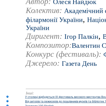
Автор:
Олеся Найдюк
Колектив:
Академічний 
,
філармонії України
Націо
України
Диригент:
,
Ігор Палкін
В
Композитор:
Валентин С
Конкурс (фестиваль):
Джерело:
Газета День
Інші:
У столиці відбудеться IX фестиваль високого мистецтва Bouq
Від акторів та режисерів до працівників музеїв та бібліоте