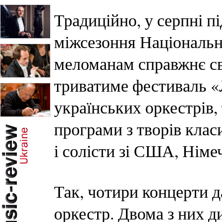
Традиційно, у серпні п
міжсезоння Національн
меломанам справжнє св
триватиме фестиваль «
українських оркестрів,
програми з творів класи
і солісти зі США, Німе
Так, чотири концерти 
оркестр. Двома з них д