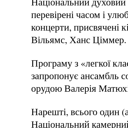
Національний духовий 
перевірені часом і улю
концерти, присвячені к
Вільямс, Ханс Ціммер.
Програму з «легкої кла
запропонує ансамбль со
орудою Валерія Матюхі
Нарешті, всього один (а
Національний камерний