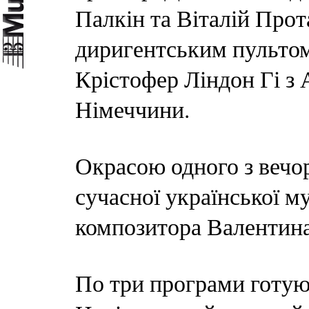
Палкін та Віталій Прота
диригентським пультом
Крістофер Ліндон Гі з 
Німеччини.
Окрасою одного з вечор
сучасної української м
композитора Валентина
По три програми готую