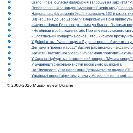
Grand Finale: обласна філармонія запрошує на закриття "Р
Переправлення за кордон "музикантів": керівнику Дніпровсь
Національна філармонія України завершує 162-й сезон: ти
Від Гершвіна до Led Zeppelin: американські зірки привезуть
«Фауст» Шарля Гуно повертається до Львова: Львівська на
«Не вбивай в собі людину», або Про виклики сучасного світ
«Слов’янський концерт» Бориса Лятошинського прозвучить
У Дніпрі атака РФ пошкодила Будинок органної музики та у
Дні памяті "ворога народу" Василя Барвінського - видатного
Артисти Полтавської обласної філармонії проводять активно
У Харкові відбудеться інклюзивний концерт "Музика серця" 
У Будапешті скасовано виступ російського музиканта
На "Тисячовесну" за напрямами Держмистецтв подано 870 за
Українські оперні зірки виступили у Метрополітен-опері: с
© 2008-2026 Music-review Ukraine