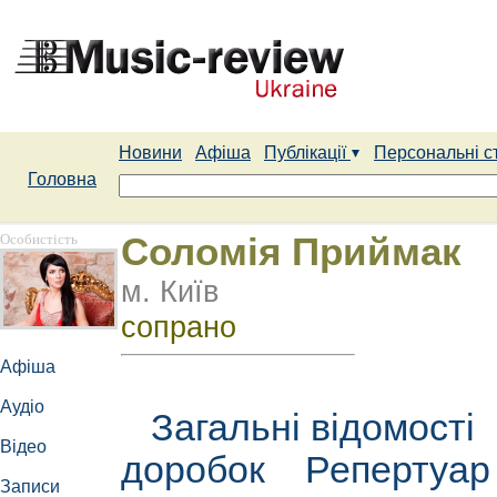
Новини
Афіша
Публікації
Персональні с
Головна
Особистість
Соломія Приймак
м. Київ
сопрано
Афіша
Аудіо
Загальні відомості
Відео
доробок
Репертуа
Записи