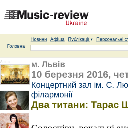
Новини
Афіша
Публікації
Персональні с
Головна
Анонс
м. Львів
10 березня 2016, че
Концертний зал ім. С. Лю
філармонії
Два титани: Тарас 
Солоспіви, вокальні ан