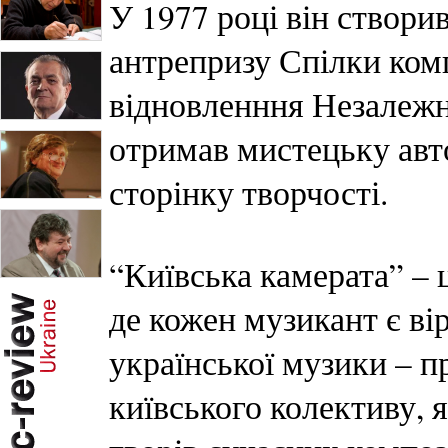
У 1977 році він створи
антрепризу Спілки комп
відновленння Незалежно
отримав мистецьку авт
сторінку творчості.
“Київська камерата” – 
де кожен музикант є ві
української музики – п
київського колективу,