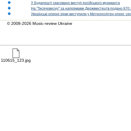
У Будапешті скасовано виступ російського музиканта
На "Тисячовесну" за напрямами Держмистецтв подано 870 за
Українські оперні зірки виступили у Метрополітен-опері: с
© 2008-2026 Music-review Ukraine
110615_123.jpg