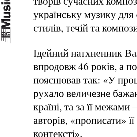
творів сучасних компо
українську музику для 
стилів, течій та компо
Ідейний натхненник Ва
впродовж 46 років, а п
пояснював так: «У про
рухало величезне бажанн
країні, та за її межами
авторів, «прописати» ї
контексті».