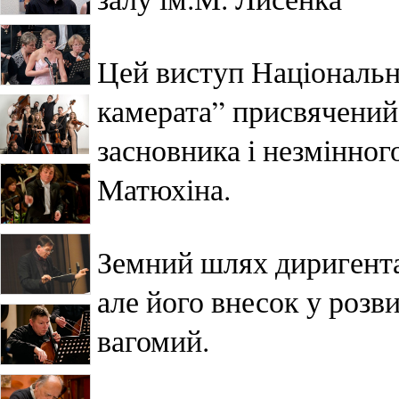
Цей виступ Національн
камерата” присвячений
засновника і незмінног
Матюхіна.
Земний шлях диригента
але його внесок у розв
вагомий.