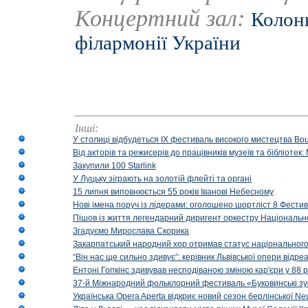
Концертний зал:
Колонн
філармонії України
Інші:
У столиці відбудеться IX фестиваль високого мистецтва Bouq
Від акторів та режисерів до працівників музеїв та бібліоте
Закупили 100 Starlink
У Луцьку зіграють на золотій флейті та органі
15 липня виповнюється 55 років Іванові Небесному
Нові імена поруч із лідерами: оголошено шортліст 8 Фест
Пішов із життя легендарний диригент оркестру Національн
Згадуємо Мирослава Скорика
Закарпатський народний хор отримав статус національног
“Він нас ще сильно здивує”: керівник Львівської опери відр
Ентоні Гопкінс здивував несподіваною зміною кар'єри у 88 ро
37-й Міжнародний фольклорний фестиваль «Буковинські зус
Українська Opera Aperta відкриє новий сезон берлінської Ne