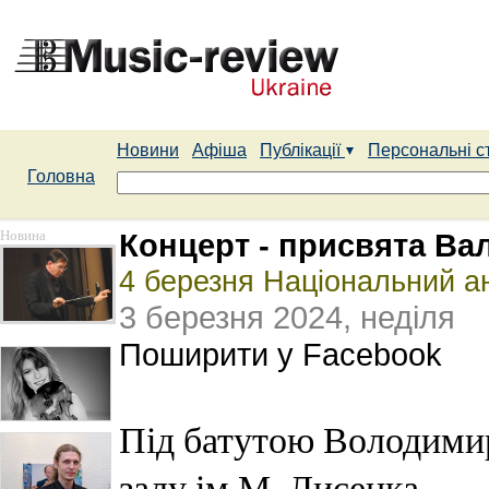
Новини
Афіша
Публікації
Персональні с
Головна
Новина
Концерт - присвята Ва
4 березня Національний а
3 березня 2024, неділя
Поширити у Facebook
Під батутою Володимир
залу ім.М. Лисенка