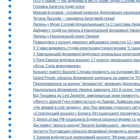
Літо у Львові — час відкривати місто пішки: Музеї Соломії
Головна балетна подія осені
Максим Булгаков - головний режисер Дніпровської націонал
Тетяна Льозова – танцююча балетмейстерка!
Липень у Музеї Соломії Крушельницької та Станіслава Людк
Дайджест подій на липень в Національній філармонії Украї
Липень у Національній опері України
Повернувся з полону диригент військового оркестру 12-ї ма
У Сумах відкриють студію електроакустичної музики "Станці
У Хмельницькій філармонії відбулася генеральна репетиці
У Раді Європи відбувся концерт 17-річного українського пі
«Буча. Сила відродження»
Концерт пам'яті Василя Сліпака проведуть на підтримку 80
Grand Finale: обласна філармонія запрошує на закриття "Р
Переправлення за кордон "музикантів": керівнику Дніпровсь
Національна філармонія України завершує 162-й сезон: ти
Від Гершвіна до Led Zeppelin: американські зірки привезуть
«Фауст» Шарля Гуно повертається до Львова: Львівська на
«Не вбивай в собі людину», або Про виклики сучасного світ
«Слов’янський концерт» Бориса Лятошинського прозвучить
У Дніпрі атака РФ пошкодила Будинок органної музики та у
Дні памяті "ворога народу" Василя Барвінського - видатного
Артисти Полтавської обласної філармонії проводять активно
У Харкові відбудеться інклюзивний концерт "Музика серця" 