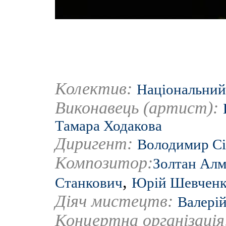
Колектив:
Національний 
Виконавець (артист):
Тамара Ходакова
Диригент:
Володимир Сі
Композитор:
Золтан Ал
,
Станкович
Юрій Шевчен
Діяч мистецтв:
Валері
Концертна організаці