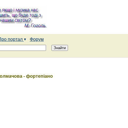
Про портал
Форум
 Толмачова - фортепіано