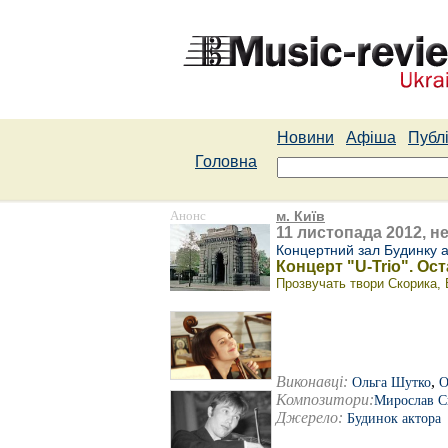
Новини
Афіша
Публі
Головна
Анонс
м. Київ
11 листопада 2012, не
Концертний зал Будинку 
Концерт "U-Trio". Ос
Прозвучать твори Скорика, 
Виконавці:
,
Ольга Шутко
О
Композитори:
Мирослав С
Джерело:
Будинок актора