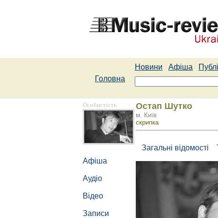
Новини
Афіша
Публі
Головна
Особистість
Остап Шутко
м. Київ
скрипка
Загальні відомості
Афіша
Аудіо
Відео
Записи