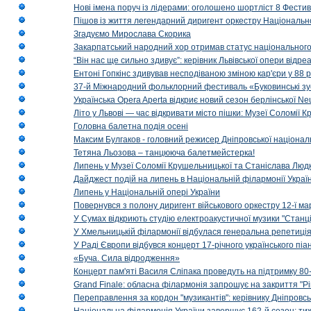
Нові імена поруч із лідерами: оголошено шортліст 8 Фест
Пішов із життя легендарний диригент оркестру Національн
Згадуємо Мирослава Скорика
Закарпатський народний хор отримав статус національног
“Він нас ще сильно здивує”: керівник Львівської опери відр
Ентоні Гопкінс здивував несподіваною зміною кар'єри у 88 ро
37-й Міжнародний фольклорний фестиваль «Буковинські зус
Українська Opera Aperta відкриє новий сезон берлінської Ne
Літо у Львові — час відкривати місто пішки: Музеї Соломії
Головна балетна подія осені
Максим Булгаков - головний режисер Дніпровської націонал
Тетяна Льозова – танцююча балетмейстерка!
Липень у Музеї Соломії Крушельницької та Станіслава Людк
Дайджест подій на липень в Національній філармонії Украї
Липень у Національній опері України
Повернувся з полону диригент військового оркестру 12-ї ма
У Сумах відкриють студію електроакустичної музики "Станці
У Хмельницькій філармонії відбулася генеральна репетиці
У Раді Європи відбувся концерт 17-річного українського пі
«Буча. Сила відродження»
Концерт пам'яті Василя Сліпака проведуть на підтримку 80
Grand Finale: обласна філармонія запрошує на закриття "Р
Переправлення за кордон "музикантів": керівнику Дніпровсь