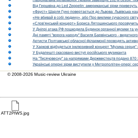
Національна філармонія України завершує 162-й сезон: ти
Від Гершвіна до Led Zeppelin: американські зірки привезуть
«Фауст» Шарля Гуно повертається до Львова: Львівська на
«Не вбивай в собі людину», або Про виклики сучасного світ
«Слов’янський концерт» Бориса Лятошинського прозвучить
У Дніпрі атака РФ пошкодила Будинок органної музики та у
Дні памяті "ворога народу" Василя Барвінського - видатного
Артисти Полтавської обласної філармонії проводять активно
У Харкові відбудеться інклюзивний концерт "Музика серця" 
У Будапешті скасовано виступ російського музиканта
На "Тисячовесну" за напрямами Держмистецтв подано 870 за
Українські оперні зірки виступили у Метрополітен-опері: с
© 2008-2026 Music-review Ukraine
ATT2PIWS.jpg