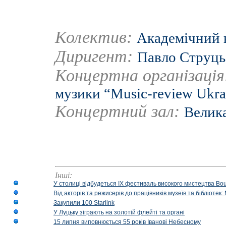
Колектив:
Академічний 
Диригент:
Павло Струць
Концертна організаці
музики “Music-review Ukra
Концертний зал:
Велика
Інші:
У столиці відбудеться IX фестиваль високого мистецтва Bouq
Від акторів та режисерів до працівників музеїв та бібліоте
Закупили 100 Starlink
У Луцьку зіграють на золотій флейті та органі
15 липня виповнюється 55 років Іванові Небесному