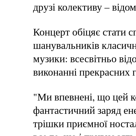
друзі колективу – відо
Концерт обіцяє стати с
шанувальників класично
музики: всесвітньо від
виконанні прекрасних г
"Ми впевнені, що цей 
фантастичний заряд ене
трішки приємної ностал