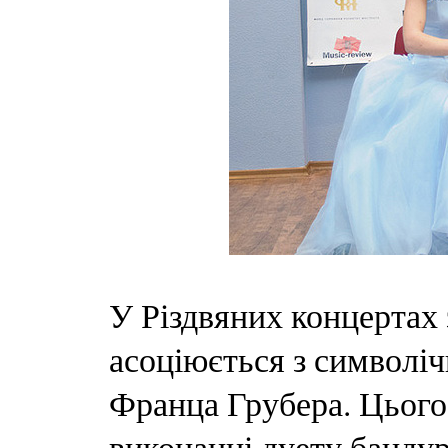
У Різдвяних концертах 
асоціюється з символіч
Франца Грубера. Цього 
виконанні дуету банду