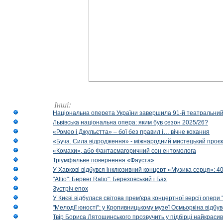
Інші:
Національна оперета України завершила 91-й театральний
Львівська національна опера: яким був сезон 2025/26?
«Ромео і Джульєтта» – бої без правил і… вічне кохання
«Буча. Сила відродження» - міжнародний мистецький проєк
«Комахи», або Фантасмагоричний сон ентомолога
Тріумфальне повернення «Фауста»
У Харкові відбувся інклюзивний концерт «Музика серця»: 400
"Altio": Береer Ratio": Березовський і Бах
Зустріч епох
У Києві відбулася світова прем'єра концертної версії опери
"Мелодії юності": у Кропивницькому музеї Осмьоркіна відб
Твір Бориса Лятошинського прозвучить у підбірці найкраси