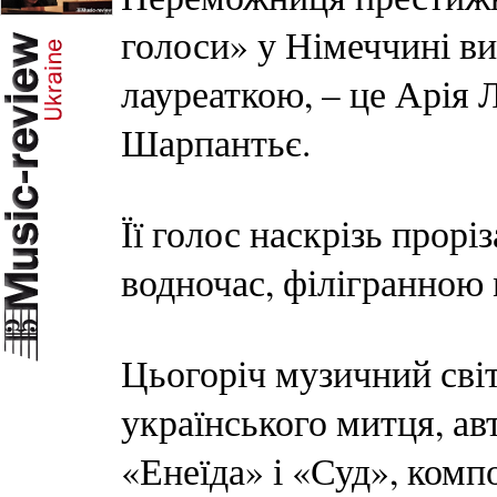
голоси» у Німеччині ви
лауреаткою, – це Арія 
Шарпантьє.
Її голос наскрізь прорі
водночас, філігранною 
Цьогоріч музичний сві
українського митця, ав
«Енеїда» і «Суд», комп