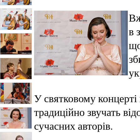
Вж
в 
що
зб
ук
У святковому концерті 
традиційно звучать від
сучасних авторів.