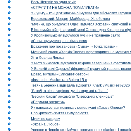
Весь Шекспір за один вечір
«СТРАТИТИ НЕ МОЖНА ПОМИЛУВАТИ»
У Луцьку – концерт класичної музики для військових і вруче
Березовський, Моцарт, Майборода, Хілобокова
"Музика, що об'єднує: в Одесі відбувся яскравий святковий
В Коломийській філармонії імені Олександра Козаренка відб
У Кропивницькому відбулося музичне травневе свято
«Спочатку музика, а потім слова»
Враження про постановки «Сувій» і «Точка травми»
Музичний салон «Харків Опера» перетворився на музичну мап
Хіти Франца Легара
У місті Миколаєві відбулося яскраве завершення фестивал
У Великій залі Одеської філармонії музичний травень розп
Браво, митцям «Єлисавет-ретро»!
«Inside the Music» та «Bolero I.R.»
Тетяна Бережна відвідала відкриття KharkivMusicFest-2026 
“В тобі, о пісне чарівна, душі людської таїна…”
“Весняні барви” ансамблю “Сіверських клейнодів”
«Перлини оперети»
Як народжується новинка у репертуарі «Харків Опера»?
Про крихкість життя і силу почуття
Музичне рандеву
«Україна. Любов»
Уперше в Чернівцях відбувся конкурс юних піаністів і орг