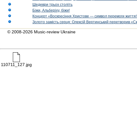
Шедеври трьох століть
Біжи, Альберіху, біжи!
Концерт «Воскресіння Христове — символ перемоги життя!
Золото замість серця: Олексій Вертинський перетворив «С
© 2008-2026 Music-review Ukraine
110711_127.jpg