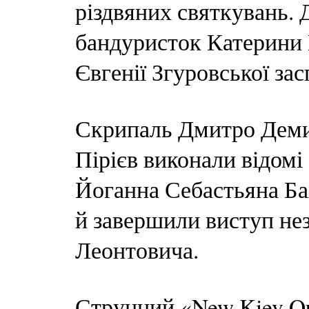
різдвяних святкувань. 
бандуристок Катерини 
Євгенії Згуровської зас
Скрипаль Дмитро Демид
Пірієв виконали відомі
Йоганна Себастьяна Ба
й завершили виступ н
Леонтовича.
Струнний «New Kiev Qua