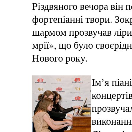
Різдвяного вечора він п
фортепіанні твори. Зок
шармом прозвучав ліри
мрії», що було своєрі
Нового року.
Ім’я піан
концерті
прозвуча
виконанн