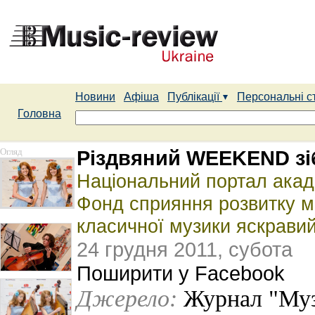
Новини
Афіша
Публікації
Персональні с
Головна
Огляд
Різдвяний WEEKEND зіб
Національний портал акаде
Фонд сприяння розвитку 
класичної музики яскрави
24 грудня 2011, субота
Поширити у Facebook
Джерело:
Журнал "Му