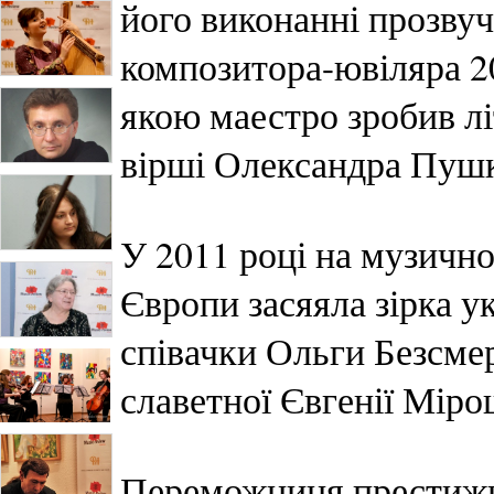
його виконанні прозву
композитора-ювіляра 20
якою маестро зробив л
вірші Олександра Пушкі
У 2011 році на музичн
Європи засяяла зірка у
співачки Ольги Безсмер
славетної Євгенії Мір
Переможниця престижн