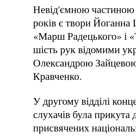
Невід'ємною частиною 
років є твори Йоганна 
«Марш Радецького» і «
шість рук відомими ук
Олександрою Зайцевою
Кравченко.
У другому відділі конц
слухачів була прикута д
присвячених національн