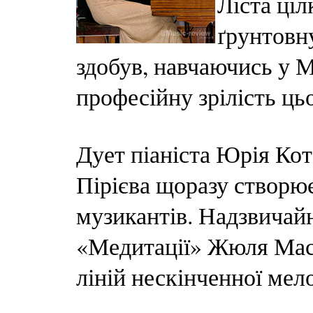
Ліста ціл
ґрунтовн
здобув, навчаючись у М
професійну зрілість ць
Дует піаніста Юрія Кот
Пірієва щоразу створює
музикантів. Надзвичайн
«Медитації» Жюля Мас
ліній нескінченної мело