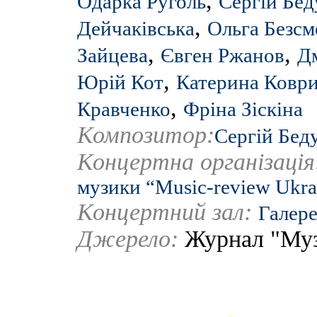
,
Одарка Руголь
Сергій Бед
,
Дейчаківська
Ольга Безсм
,
,
Зайцева
Євген Ржанов
Д
,
Юрій Кот
Катерина Ковр
,
Кравченко
Фріна Зіскіна
Композитор:
Сергій Бед
Концертна організаці
музики “Music-review Ukra
Концертний зал:
Галер
Джерело:
Журнал "Му