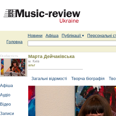
Новини
Афіша
Публікації
Персональні с
Головна
Особистість
Марта Дейчаківська
м. Київ
альт
Загальні відомості
Творча біографія
Тво
Афіша
Аудіо
Відео
Записи