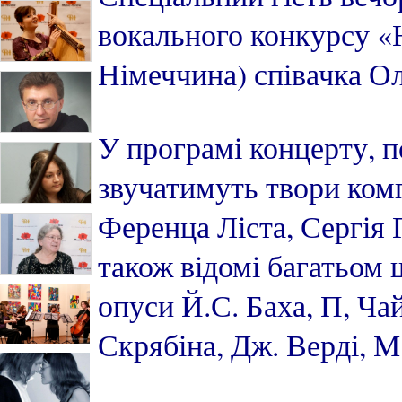
вокального конкурсу «Н
Німеччина) співачка Ол
У програмі концерту, п
звучатимуть твори комп
Ференца Ліста, Сергія 
також відомі багатьом
опуси Й.С. Баха, П, Ча
Скрябіна, Дж. Верді, 