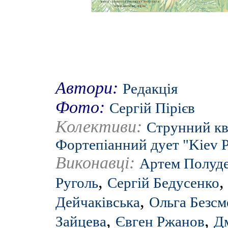
Автори:
Редакція
Фото:
Сергій Пірієв
Колективи:
Струнний кв
Фортепіанний дует "Kiev 
Виконавці:
Артем Полуд
,
Руголь
Сергій Бедусенко
,
Дейчаківська
Ольга Безсм
,
,
Зайцева
Євген Ржанов
Д