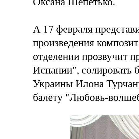
Оксана Шепетько.
А 17 февраля представ
произведения композит
отделении прозвучит п
Испании", солировать б
Украины Илона Турчани
балету "Любовь-волше