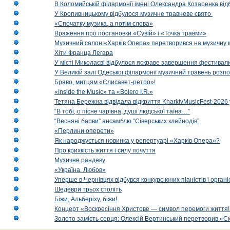
В Коломийській філармонії імені Олександра Козаренка відб
У Кропивницькому відбулося музичне травневе свято
«Спочатку музика, а потім слова»
Враження про постановки «Сувій» і «Точка травми»
Музичний салон «Харків Опера» перетворився на музичну мап
Хіти Франца Легара
У місті Миколаєві відбулося яскраве завершення фестивал
У Великій залі Одеської філармонії музичний травень розп
Браво, митцям «Єлисавет-ретро»!
«Inside the Music» та «Bolero I.R.»
Тетяна Бережна відвідала відкриття KharkivMusicFest-2026 
“В тобі, о пісне чарівна, душі людської таїна…”
“Весняні барви” ансамблю “Сіверських клейнодів”
«Перлини оперети»
Як народжується новинка у репертуарі «Харків Опера»?
Про крихкість життя і силу почуття
Музичне рандеву
«Україна. Любов»
Уперше в Чернівцях відбувся конкурс юних піаністів і орг
Шедеври трьох століть
Біжи, Альберіху, біжи!
Концерт «Воскресіння Христове — символ перемоги життя!
Золото замість серця: Олексій Вертинський перетворив «С