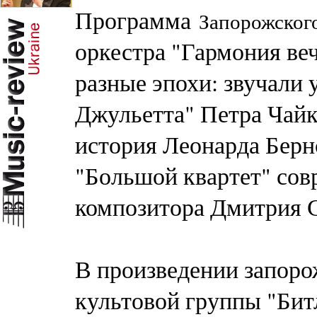
Программа
Запорожског
оркестра "Гармония ве
разные эпохи: звучали 
Джульетта" Петра Чайк
история Леонарда Берн
"Большой квартет" сов
композитора Дмитрия 
В произведении запор
культовой группы "Битл