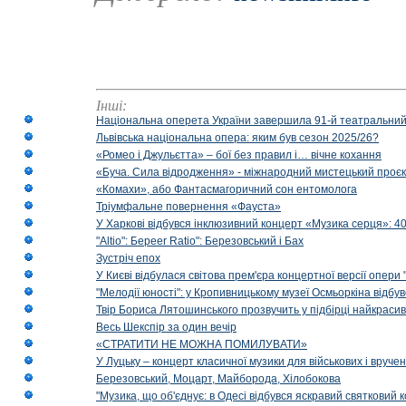
Інші:
Національна оперета України завершила 91-й театральний
Львівська національна опера: яким був сезон 2025/26?
«Ромео і Джульєтта» – бої без правил і… вічне кохання
«Буча. Сила відродження» - міжнародний мистецький проєк
«Комахи», або Фантасмагоричний сон ентомолога
Тріумфальне повернення «Фауста»
У Харкові відбувся інклюзивний концерт «Музика серця»: 400
"Altio": Береer Ratio": Березовський і Бах
Зустріч епох
У Києві відбулася світова прем'єра концертної версії опери
"Мелодії юності": у Кропивницькому музеї Осмьоркіна відб
Твір Бориса Лятошинського прозвучить у підбірці найкраси
Весь Шекспір за один вечір
«СТРАТИТИ НЕ МОЖНА ПОМИЛУВАТИ»
У Луцьку – концерт класичної музики для військових і вруче
Березовський, Моцарт, Майборода, Хілобокова
"Музика, що об'єднує: в Одесі відбувся яскравий святковий