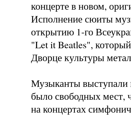
концерте в новом, ори
Исполнение сюиты муз
открытию 1-го Всеукра
"Let it Beatles", котор
Дворце культуры металл
Музыканты выступали в
было свободных мест, ч
на концертах симфонич