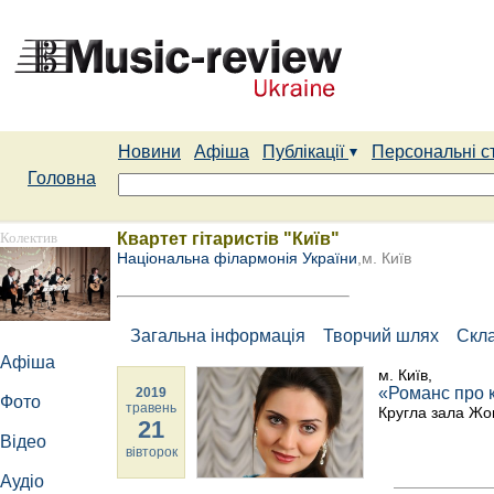
Новини
Афіша
Публікації
Персональні с
Головна
Колектив
Квартет гітаристів "Київ"
Національна філармонія України
,м. Київ
Загальна інформація
Творчий шлях
Скл
Афіша
м. Київ,
«Романс про 
2019
Фото
травень
Кругла зала Жо
21
Відео
вівторок
Аудіо