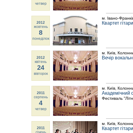
четвер
м. Івано-Франкі
2012
Квартет гітари
жовтень
8
понеділок
м. Київ, Колонн
Вечір вокальн
2012
квітень
24
вівторок
м. Київ, Колонн
Академічний с
2011
серпень
Фестиваль "Літн
4
четвер
м. Київ, Колонн
2011
Квартет гітар
січень