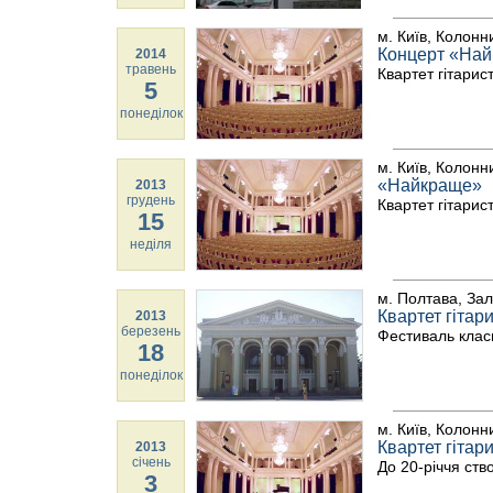
м. Київ, Колонн
Концерт «На
2014
травень
Квартет гітарист
5
понеділок
м. Київ, Колонн
«Найкраще»
2013
грудень
Квартет гітарист
15
неділя
м. Полтава, Зал
Квартет гітари
2013
березень
Фестиваль клас
18
понеділок
м. Київ, Колонн
Квартет гітари
2013
січень
До 20-річчя ств
3