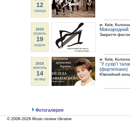
12
середа
м. Київ, Колонн
Міжнародний ф
2010
грудень
Закриття фест
19
неділя
м. Київ, Колонн
2010
"У сузір’ї т
жовтень
(фортепіано)
14
Ювілейний конце
четвер
Фотогалерея
© 2008-2026 Music-review Ukraine