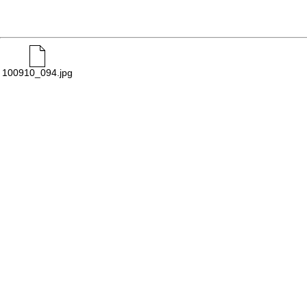
100910_094.jpg