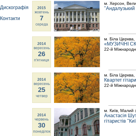
м. Херсон, Вел
Дискографія
2015
"Андалузький
жовтень
7
Контакти
середа
м. Біла Церква,
«МУЗИЧНІ СК
2014
вересень
22-й Міжнародн
26
п'ятниця
м. Біла Церква,
2014
Квартет гітари
вересень
22-й Міжнародн
25
четвер
м. Київ, Малий 
2014
Анастасія Шут
червень
гітаристів "Киї
30
понеділок