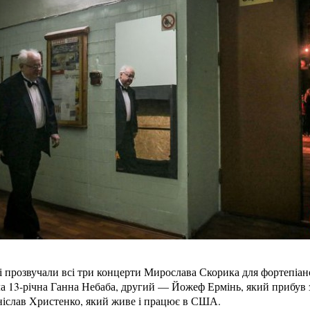
і прозвучали всі три концерти Мирослава Скорика для фортепіан
13-річна Ганна Небаба, другий — Йожеф Ермінь, який прибув зі
аніслав Христенко, який живе і працює в США.