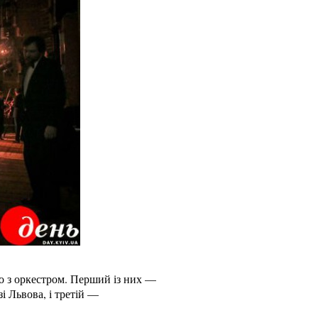
о з оркестром. Перший із них —
 Львова, і третій —