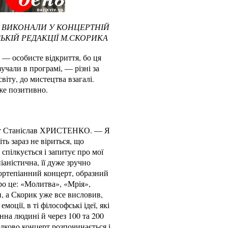
Ї ВИКОНАЛИ У КОНЦЕРТНІЙ
ЬКІЙ РЕДАКЦІЇ М.СКОРИКА
— особисте відкриття, бо ця
учали в програмі, — різні за
віту, до мистецтва взагалі.
уже позитивно.
ніст Станіслав ХРИСТЕНКО. — Я
ь зараз не віриться, що
спілкується і запитує про мої
аністична, її дуже зручно
 фортепіанний концерт, образний
про це: «Молитва», «Мрія»,
, а Скорик уже все висловив,
оції, в ті філософські ідеї, які
нна людині й через 100 та 200
адково концерт розпочинається і