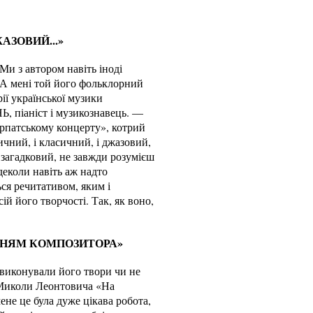
АЗОВИЙ...»
Ми з автором навіть іноді
. А мені той його фольклорний
ії української музики
 піаніст і музикознавець. —
арпатському концерту», котрий
чний, і класичний, і джазовий,
 загадковий, не завжди розумієш
одеколи навіть аж надто
ся речитативом, яким і
ій його творчості. Так, як воно,
ННЯМ КОМПОЗИТОРА»
виконували його твори чи не
 Миколи Леонтовича «На
ене це була дуже цікава робота,