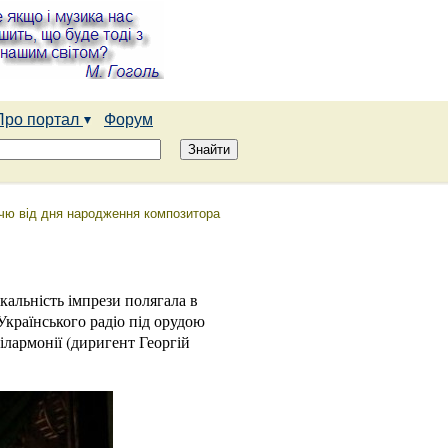
Про портал
Форум
іччю від дня народження композитора
альність імпрези полягала в
Українського радіо під орудою
ілармонії (диригент Георгій