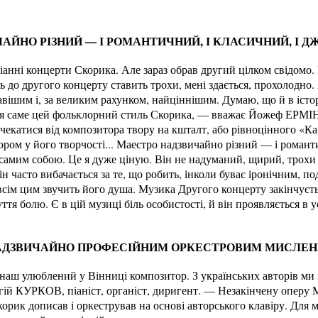
ЙНО РІЗНИЙ — І РОМАНТИЧНИЙ, І КЛАСИЧНИЙ, І ДЖ
іанні концерти Скорика. Але зараз обрав другий цілком свідомо. 
ь до другого концерту ставить трохи, мені здається, прохолодно
авішим і, за великим рахунком, найціннішим. Думаю, що й в істор
 саме цей фольклорний стиль Скорика, — вважає Йожеф ЕРМІНЬ,
чекатися від композитора твору на кшталт, або рівноцінного «К
ом у його творчості... Маестро надзвичайно різний — і романти
 самим собою. Це я дуже ціную. Він не надуманий, щирий, трохи
Він часто вибачається за те, що робить, інколи буває іронічним, п
всім цим звучить його душа. Музика Другого концерту закінчуєть
тя болю. Є в цій музиці біль особистості, й він проявляється в ус
 НАДЗВИЧАЙНО ПРОФЕСІЙНИМ ОРКЕСТРОВИМ МИСЛЕ
ш улюблений у Вінниці композитор. З українських авторів ми 
гій КУРКОВ, піаніст, органіст, диригент. — Незакінчену оперу
рик дописав і оркестрував на основі авторського клавіру. Для м