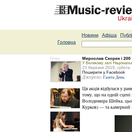
Новини
Афіша
Публі
Головна
Огляд
Мирослав Скорик і 200 
У Великому залі Національн
23 березня 2019, субота
Поширити у Facebook
Джерело:
Газета День
Ця акція відбулася у ра
тому, що на одній сцені
Володимира Шейка, цього
Курков) — та камерний х