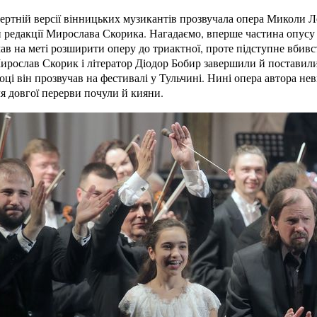
цертній версії вінницьких музикантів прозвучала опера Миколи
й редакції Мирослава Скорика. Нагадаємо, вперше частина опусу
ав на меті розширити оперу до триактної, проте підступне вбивс
ирослав Скорик і літератор Діодор Бобир завершили й поставили 
році він прозвучав на фестивалі у Тульчині. Нині опера автора н
я довгої перерви почули й кияни.