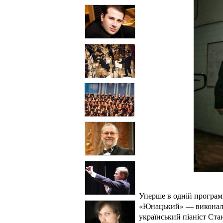
Уперше в одній програм
«Юнацький» — виконала 
український піаніст Ст