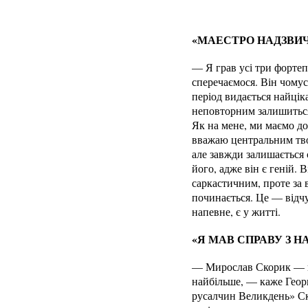
«МАЕСТРО НАДЗВИЧА
— Я грав усі три фортеп
сперечаємося. Він чомус
період видається найцік
неповторним залишиться
Як на мене, ми маємо до
вважаю центральним твор
але завжди залишається
його, адже він є геній. 
саркастичним, проте за 
починається. Це — відчут
напевне, є у житті.
«Я МАВ СПРАВУ З
— Мирослав Скорик — на
найбільше, — каже Геор
русалчин Великдень» Ско