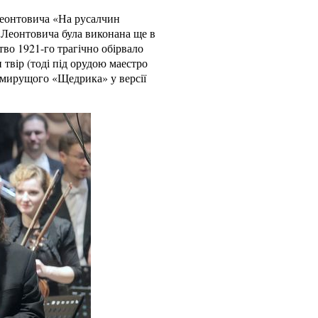
 Леонтовича «На русалчин
 Леонтовича була виконана ще в
тво 1921-го трагічно обірвало
твір (тоді під орудою маестро
евмирущого «Щедрика» у версії