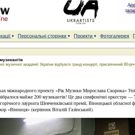
кації
Персональні сторінки
Проекти
Фотогалерея
музикантів
ої музичної академії України відбувся гранд-концерт, присвячений 80-р
мках міжнародного проекту «Рік Музики Мирослава Скорика» Унік
 зібралося майже 200 музикантів! Це два симфонічні оркестри — 
річного лауреата Шевченківської премії, Вінницької обласної ф
ор «Вінниця» (керівник Віталій Газінський).