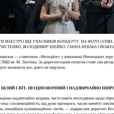
 МАЕСТРО ВІД УЧАСНИКІВ КОНЦЕРТУ. НА ФОТО (ЗЛІВА 
РИСТЕНКО, ВОЛОДИМИР ШЕЙКО, ГАННА НЕБАБА І ЙОЖЕ
призом — славетною «Мелодією» у виконанні Вінницьких хору й
МШ ім. М. Лисенка. За диригентським пультом стояв сам автор
ерть заповнила зал, довго не вщухали.
Є ЦІЛИЙ СВІТ, НЕОДНОЗНАЧНИЙ І НАДЗВИЧАЙНО ШИР
ика надзвичайно яскрава, часто навіть несподівана щодо образі
тика і поліемоційність: від дуже прозорого, часом начебто зовсі
нь, емоційних кульмінаційних злетів, — підкреслив диригент
ого світу, вона зрозуміла і професіоналам, і людям мало обізнан