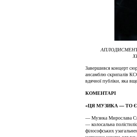
АПЛОДИСМЕНТИ
Х
Завершився концерт сюр
ансамблю скрипалів КСС
вдячної публіки, яка вщ
КОМЕНТАРІ
«ЦЯ МУЗИКА — ТО 
— Музика Мирослава Скор
— колосальна полістиліс
філософських узагальне
написана неначе для всь