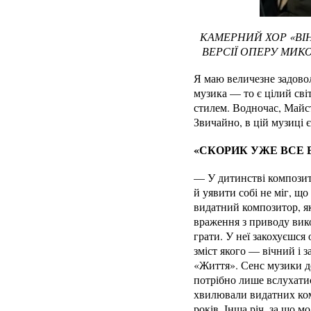
КАМЕРНИЙ ХОР «ВІ
ВЕРСІЇ ОПЕРУ МИК
Я маю величезне задово
музика — то є цілий сві
стилем. Водночас, Майст
Звичайно, в цій музиці 
«СКОРИК УЖЕ ВСЕ 
— У дитинстві композит
й уявити собі не міг, щ
видатний композитор, як
враження з приводу вик
грати. У неї закохуєшся 
зміст якого — вічний і 
«Життя». Сенс музики д
потрібно лише вслухатися
хвилювали видатних комп
років. Інша річ, за що 