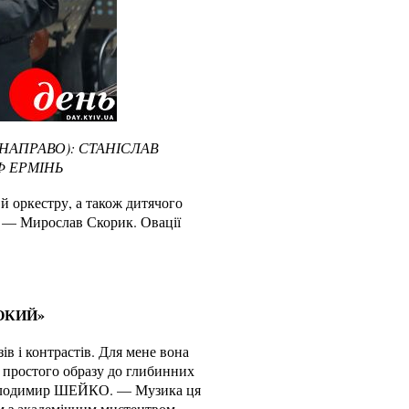
НАПРАВО): СТАНІСЛАВ
Ф ЕРМІНЬ
 оркестру, а також дитячого
 — Мирослав Скорик. Овації
ОКИЙ»
в і контрастів. Для мене вона
м простого образу до глибинних
 Володимир ШЕЙКО. — Музика ця
им з академічним мистецтвом.