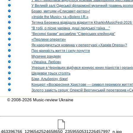
У місті Миколаєві відбулося яскраве завершення фестивал
У Великій залі Одеської філармонії музичний травень розп
Браво, митцям «Єлисавет-ретро»!
«Inside the Music» та «Bolero I.R.»
Тетяна Бережна відвідала відкриття KharkivMusicFest-2026 
“В тобі, о пісне чарівна, душі людської таїна…”
“Весняні барви” ансамблю “Сіверських клейнодів”
«Перлини оперети»
Як народжується новинка у репертуарі «Харків Опера»?
Про крихкість життя і силу почуття
Музичне рандеву
«Україна. Любов»
Уперше в Чернівцях відбувся конкурс юних піаністів і орг
Шедеври трьох століть
Біжи, Альберіху, біжи!
Концерт «Воскресіння Христове — символ перемоги життя!
Золото замість серця: Олексій Вертинський перетворив «С
© 2008-2026 Music-review Ukraine
463396766_1296542524658650_2359550531226457997_n.jpg