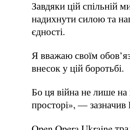
Завдяки цій спільній м
надихнути силою та наг
єдності.
Я вважаю своїм обов’яз
внесок у цій боротьбі.
Бо ця війна не лише на
просторі», — зазначив 
Open Opera Ukraine тра