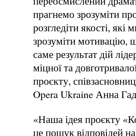
переосмислений драма
прагнемо зрозуміти пр
розгледіти якості, які 
зрозуміти мотивацію, щ
саме результат дій лід
міцної та довготривало
проєкту, співзасновни
Opera Ukraine Анна Гад
«Наша ідея проєкту «К
це пошук відповідей на