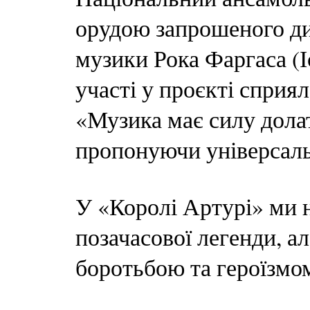
орудою запрошеного дир
музики Рока Фаргаса (І
участі у проєкті сприял
«Музика має силу дола
пропонуючи універсальн
У «Королі Артурі» ми 
позачасової легенди, а
боротьбою та героїзмом