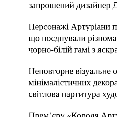
запрошений дизайнер 
Персонажі Артуріани п
що поєднували різноман
чорно-білій гамі з яск
Неповторне візуальне 
мінімалістичних декора
світлова партитура худ
Прем’єру «Короля Арту