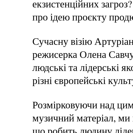
екзистенційних загроз?
про ідею проєкту прод
Сучасну візію Артуріа
режисерка Олена Савчу
людські та лідерські я
різні європейські куль
Розмірковуючи над ци
музичний матеріал, ми 
що робить людину ліде