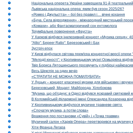
Національна оперета України завершила 91-й театральний
Львівська національна опера: яким був сезон 2025/26?
«Ромео і Джульєтта» – бої без правил і… вічне кохання
«Буча. Сила відродження» - міжнародний мистецький проєк
«Комахи», або Фантасмагоричний сон ентомолога
Тріумфальне повернення «Фауста»
У Харкові відбувся інклюзивний концерт «Музика серця»: 400
"Altio": Береer Ratio": Березовський і Бах
Зустріч епох
У Києві відбулася світова прем'єра концертної версії опери
"Мелодії юності": у Кропивницькому музеї Осмьоркіна відб
Твір Бориса Лятошинського прозвучить у підбірці найкраси
Весь Шекспір за один вечір
«СТРАТИТИ НЕ МОЖНА ПОМИЛУВАТИ»
У Луцьку – концерт класичної музики для військових і вруче
Березовський, Моцарт, Майборода, Хілобокова
"Музика, що об'єднує: в Одесі відбувся яскравий святковий
В Коломийській філармонії імені Олександра Козаренка відб
У Кропивницькому відбулося музичне травневе свято
«Спочатку музика, а потім слова»
Враження про постановки «Сувій» і «Точка травми»
Музичний салон «Харків Опера» перетворився на музичну мап
Хіти Франца Легара