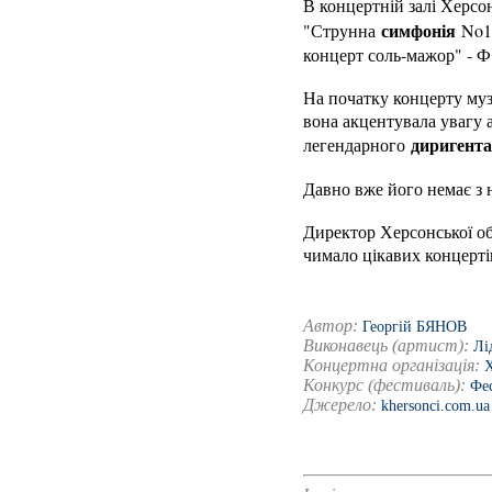
В концертній залі Херс
симфонія
"Струнна
No12
концерт соль-мажор" - Ф
На початку концерту муз
вона акцентувала увагу а
диригента
легендарного
Давно вже його немає з 
Директор Херсонської об
чимало цікавих концертів
Автор:
Георгій БЯНОВ
Виконавець (артист):
Лі
Концертна організація:
Х
Конкурс (фестиваль):
Фе
Джерело:
khersonci.com.ua