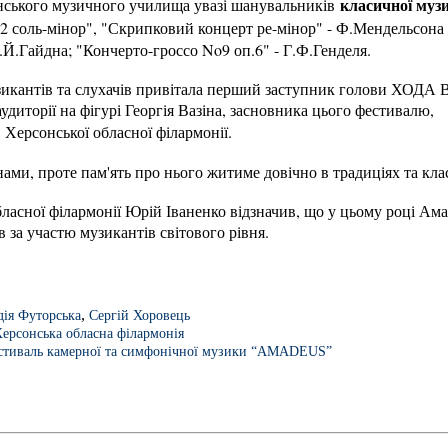
класичної муз
онського музичного училища увазі шанувальників
 соль-мінор", "Скрипковий концерт ре-мінор" - Ф.Мендельсона 
.Й.Гайдна; "Кончерто-гроссо No9 оп.6" - Г.Ф.Генделя.
икантів та слухачів привітала перший заступник голови ХОДА В
удиторії на фігурі Георгія Вазіна, засновника цього фестивалю,
Херсонської обласної філармонії.
нами, проте пам'ять про нього житиме довічно в традиціях та кла
ласної філармонії Юрій Іваненко відзначив, що у цьому році Ам
 за участю музикантів світового рівня.
,
дія Футорська
Сергій Хоровець
ерсонська обласна філармонія
стиваль камерної та симфонічної музики “AMADEUS”