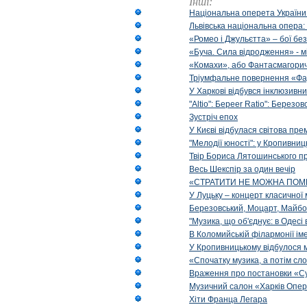
Інші:
Національна оперета України
Львівська національна опера:
«Ромео і Джульєтта» – бої бе
«Буча. Сила відродження» - м
«Комахи», або Фантасмагори
Тріумфальне повернення «Фа
У Харкові відбувся інклюзивни
"Altio": Береer Ratio": Березов
Зустріч епох
У Києві відбулася світова пре
"Мелодії юності": у Кропивни
Твір Бориса Лятошинського пр
Весь Шекспір за один вечір
«СТРАТИТИ НЕ МОЖНА ПОМ
У Луцьку – концерт класичної 
Березовський, Моцарт, Майбо
"Музика, що об'єднує: в Одес
В Коломийській філармонії ім
У Кропивницькому відбулося 
«Спочатку музика, а потім сл
Враження про постановки «Су
Музичний салон «Харків Опера
Хіти Франца Легара