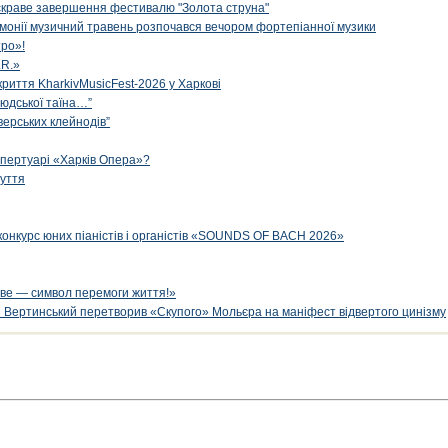
яскраве завершення фестивалю "Золота струна"
рмонії музичний травень розпочався вечором фортепіанної музики
ро»!
.R.»
криття KharkivMusicFest-2026 у Харкові
 людської таїна…”
верських клейнодів”
епертуарі «Харків Опера»?
чуття
конкурс юних піаністів і органістів «SOUNDS OF BACH 2026»
ве — символ перемоги життя!»
й Вертинський перетворив «Скупого» Мольєра на маніфест відвертого цинізму