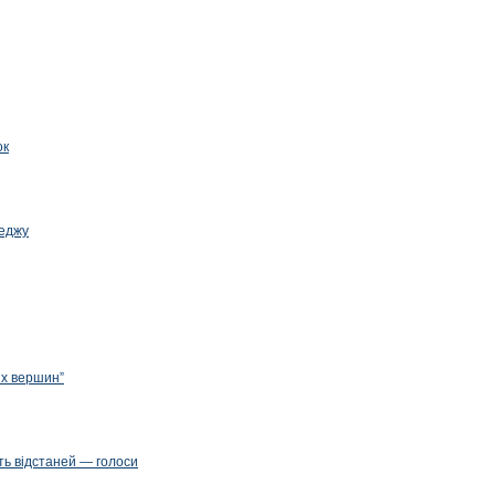
ок
леджу
их вершин”
ть відстаней — голоси