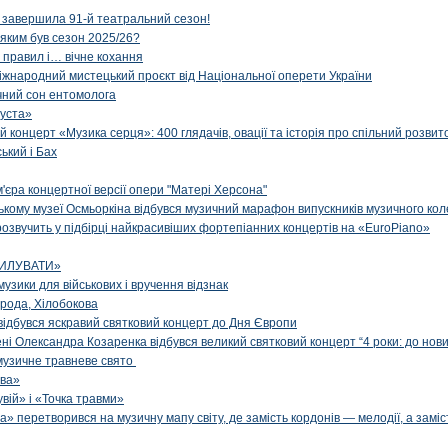
 завершила 91-й театральний сезон!
 яким був сезон 2025/26?
з правил і… вічне кохання
іжнародний мистецький проєкт від Національної оперети України
чний сон ентомолога
уста»
й концерт «Музика серця»: 400 глядачів, овації та історія про спільний розвит
ський і Бах
м'єра концертної версії опери "Матері Херсона"
цькому музеї Осмьоркіна відбувся музичний марафон випускників музичного ко
озвучить у підбірці найкрасивіших фортепіанних концертів на «EuroPiano»
ИЛУВАТИ»
музики для військових і вручення відзнак
рода, Хілобокова
і відбувся яскравий святковий концерт до Дня Європи
ені Олександра Козаренка відбувся великий святковий концерт “4 роки: до нов
музичне травневе свято
ова»
вій» і «Точка травми»
» перетворився на музичну мапу світу, де замість кордонів — мелодії, а заміс