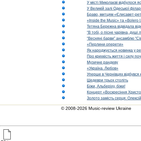
У місті Миколаєві відбулося 
У Великій залі Одеської філа
Браво, митцям «Єлисавет-рет
«Inside the Music» та «Bolero I
Тетяна Бережна відвідала від
“В тобі, о пісне чарівна, душі
“Весняні барви” ансамблю “Сі
«Перлини оперети»
Як народжується новинка у р
Про крихкість життя і силу по
Музичне рандеву
«Україна. Любов»
Уперше в Чернівцях відбувся 
Шедеври трьох століть
Біжи, Альберіху, біжи!
Концерт «Воскресіння Христо
Золото замість серця: Олексі
© 2008-2026 Music-review Ukraine