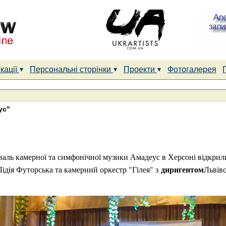
кації
Персональні сторінки
Проекти
Фотогалерея
ус"
аль камерної та симфонічної музики Амадеус в Херсоні відкрили
диригентом
ідія Футорська та камерний оркестр "Гілея" з
Львівс