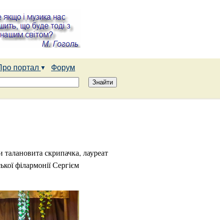
Про портал
Форум
 талановита скрипачка, лауреат
ької філармонії Сергієм