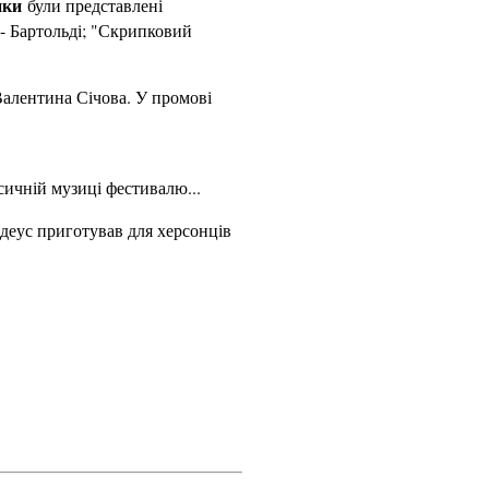
ики
були представлені
- Бартольді; "Скрипковий
алентина Січова. У промові
сичній музиці фестивалю...
адеус приготував для херсонців