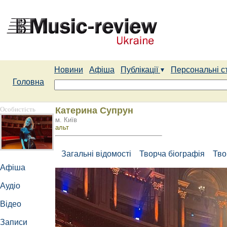
Новини
Афіша
Публікації
Персональні с
Головна
Особистість
Катерина Супрун
м. Київ
альт
Загальні відомості
Творча біографія
Тво
Афіша
Аудіо
Відео
Записи