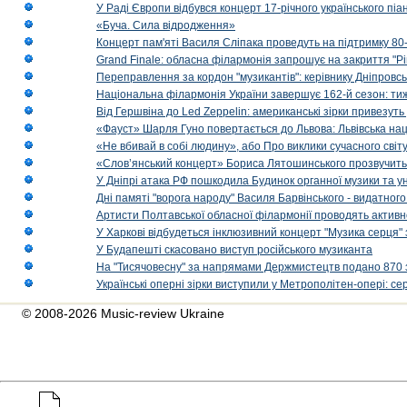
У Раді Європи відбувся концерт 17-річного українського пі
«Буча. Сила відродження»
Концерт пам'яті Василя Сліпака проведуть на підтримку 80
Grand Finale: обласна філармонія запрошує на закриття "Р
Переправлення за кордон "музикантів": керівнику Дніпровсь
Національна філармонія України завершує 162-й сезон: ти
Від Гершвіна до Led Zeppelin: американські зірки привезуть
«Фауст» Шарля Гуно повертається до Львова: Львівська на
«Не вбивай в собі людину», або Про виклики сучасного світ
«Слов’янський концерт» Бориса Лятошинського прозвучить
У Дніпрі атака РФ пошкодила Будинок органної музики та у
Дні памяті "ворога народу" Василя Барвінського - видатного
Артисти Полтавської обласної філармонії проводять активно
У Харкові відбудеться інклюзивний концерт "Музика серця" 
У Будапешті скасовано виступ російського музиканта
На "Тисячовесну" за напрямами Держмистецтв подано 870 за
Українські оперні зірки виступили у Метрополітен-опері: с
© 2008-2026 Music-review Ukraine