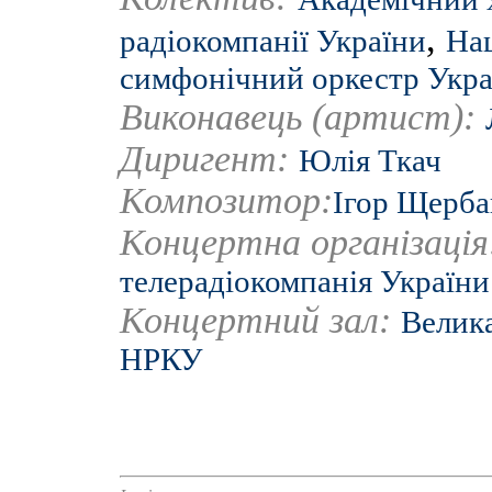
,
радіокомпанії України
На
симфонічний оркестр Укра
Виконавець (артист):
Диригент:
Юлія Ткач
Композитор:
Ігор Щерба
Концертна організаці
телерадіокомпанія України
Концертний зал:
Велика
НРКУ