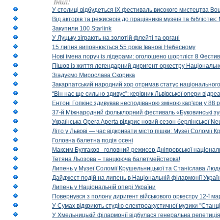
Інші:
У столиці відбудеться IX фестиваль високого мистецтва Bouq
Від акторів та режисерів до працівників музеїв та бібліоте
Закупили 100 Starlink
У Луцьку зіграють на золотій флейті та органі
15 липня виповнюється 55 років Іванові Небесному
Нові імена поруч із лідерами: оголошено шортліст 8 Фест
Пішов із життя легендарний диригент оркестру Національн
Згадуємо Мирослава Скорика
Закарпатський народний хор отримав статус національног
“Він нас ще сильно здивує”: керівник Львівської опери відр
Ентоні Гопкінс здивував несподіваною зміною кар'єри у 88 ро
37-й Міжнародний фольклорний фестиваль «Буковинські зус
Українська Opera Aperta відкриє новий сезон берлінської Ne
Літо у Львові — час відкривати місто пішки: Музеї Соломії
Головна балетна подія осені
Максим Булгаков - головний режисер Дніпровської націонал
Тетяна Льозова – танцююча балетмейстерка!
Липень у Музеї Соломії Крушельницької та Станіслава Людк
Дайджест подій на липень в Національній філармонії Украї
Липень у Національній опері України
Повернувся з полону диригент військового оркестру 12-ї ма
У Сумах відкриють студію електроакустичної музики "Станці
У Хмельницькій філармонії відбулася генеральна репетиці