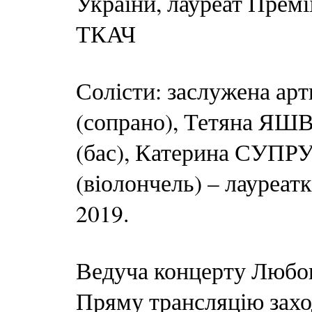
України, лауреат Премі
ТКАЧ
Солісти: заслужена а
(сопрано), Тетяна ЯШ
(бас), Катерина СУП
(віолончель) – лауреатк
2019.
Ведуча концерту Люб
Пряму трансляцію захо