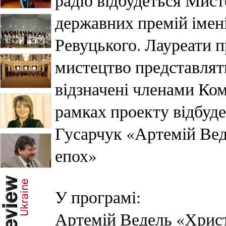
радіо відбудеться Мист
державних премій імен
Ревуцького. Лауреати 
мистецтво представлять
відзначені членами Ком
рамках проекту відбуде
Гусарчук «Артемій Вед
епох»
У програмі:
Артемій Ведель «Хрис