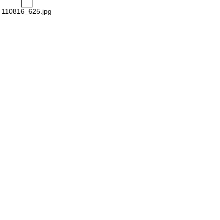
110816_625.jpg