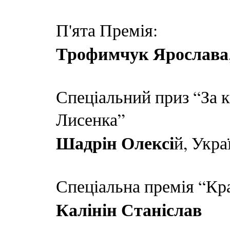
П'ята Премія:
Трофимчук Ярослава
Спеціальний приз “За 
Лисенка”
Шадрін Олексі
й, Укра
Спеціальна премія “Кр
Калінін Станіслав