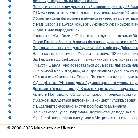
Липень у Національній опері України
Повернувся з полону диригент військового оркестру 12-ї ма
У Сумах відкриють студію електроакустичної музики "Станці
У Хмельницькій філармонії відбулася генеральна репетиці
У Раді Європи відбувся концерт 17-річного українського пі
«Буча. Сила відродження»
Концерт пам'яті Василя Сліпака проведуть на підтримку 80
Grand Finale: обласна філармонія запрошує на закриття "Р
Переправлення за кордон "музикантів": керівнику Дніпровсь
Національна філармонія України завершує 162-й сезон: ти
Від Гершвіна до Led Zeppelin: американські зірки привезуть
«Фауст» Шарля Гуно повертається до Львова: Львівська на
«Не вбивай в собі людину», або Про виклики сучасного світ
«Слов’янський концерт» Бориса Лятошинського прозвучить
У Дніпрі атака РФ пошкодила Будинок органної музики та у
Дні памяті "ворога народу" Василя Барвінського - видатного
Артисти Полтавської обласної філармонії проводять активно
У Харкові відбудеться інклюзивний концерт "Музика серця" 
У Будапешті скасовано виступ російського музиканта
На "Тисячовесну" за напрямами Держмистецтв подано 870 за
Українські оперні зірки виступили у Метрополітен-опері: с
© 2008-2026 Music-review Ukraine