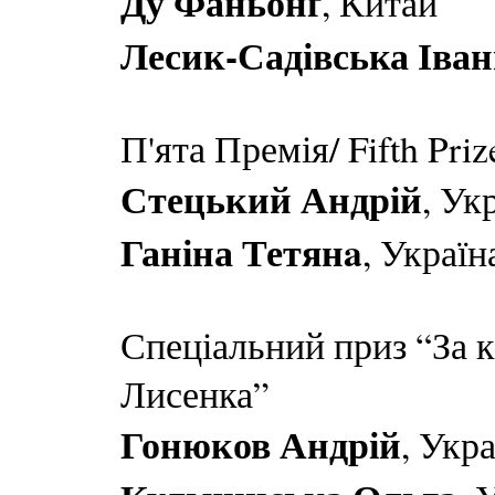
Ду Фаньонґ
, Китай
Лесик-Садівська Іва
П'ята Премія/ Fifth Priz
Стецький Андрій
, Ук
Ганіна Тетянa
, Україн
Спеціальний приз “За 
Лисенка”
Гонюков Андрій
, Укр