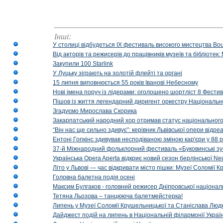
Інші:
У столиці відбудеться IX фестиваль високого мистецтва Bouq
Від акторів та режисерів до працівників музеїв та бібліоте
Закупили 100 Starlink
У Луцьку зіграють на золотій флейті та органі
15 липня виповнюється 55 років Іванові Небесному
Нові імена поруч із лідерами: оголошено шортліст 8 Фест
Пішов із життя легендарний диригент оркестру Національн
Згадуємо Мирослава Скорика
Закарпатський народний хор отримав статус національног
“Він нас ще сильно здивує”: керівник Львівської опери відр
Ентоні Гопкінс здивував несподіваною зміною кар'єри у 88 ро
37-й Міжнародний фольклорний фестиваль «Буковинські зус
Українська Opera Aperta відкриє новий сезон берлінської Ne
Літо у Львові — час відкривати місто пішки: Музеї Соломії
Головна балетна подія осені
Максим Булгаков - головний режисер Дніпровської націонал
Тетяна Льозова – танцююча балетмейстерка!
Липень у Музеї Соломії Крушельницької та Станіслава Людк
Дайджест подій на липень в Національній філармонії Украї