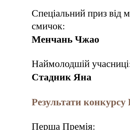
Спеціальний приз від м
смичок:
Менчань Чжао
Наймолодшій учасниці
Стадник Яна
Результати конкурсу 
Перша Премія: