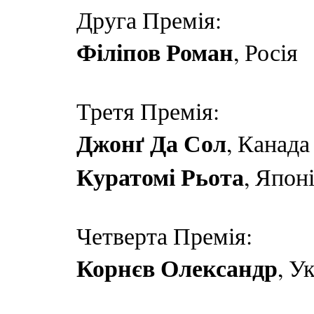
Друга Премія:
Філіпов Роман
, Росія
Третя Премія:
Джонґ Да Сол
, Канада
Куратомі Рьота
, Япон
Четверта Премія:
Корнєв Олександр
, У