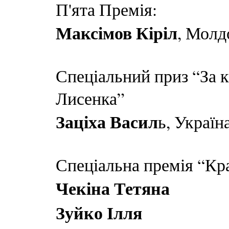
П'ята Премія:
Максімов Кіріл
, Молд
Спеціальний приз “За 
Лисенка”
Заціха Васил
ь, Україн
Спеціальна премія “Кр
Чекіна Тетяна
Зуйко Ілля