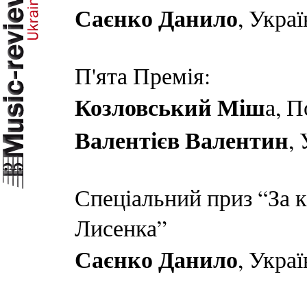
Саєнко Данило
, Украї
П'ята Премія:
Козловський Міш
а, 
Валентієв Валентин
,
Спеціальний приз “За 
Лисенка”
Саєнко Данило
, Украї