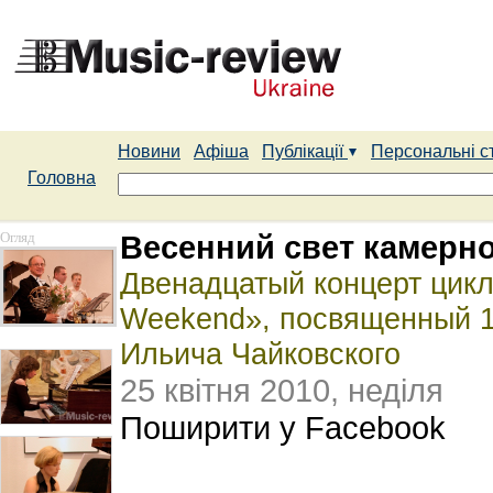
Новини
Афіша
Публікації
Персональні с
Головна
Огляд
Весенний свет камерн
Двенадцатый концерт цик
Weekend», посвященный 1
Ильича Чайковского
25 квітня 2010, неділя
Поширити у Facebook