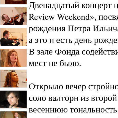
Двенадцатый концерт 
Review Weekend», посв
рождения Петра Ильича
а это и есть день рожд
В зале Фонда содейств
мест не было.
Открыло вечер стройно
соло валторн из второ
весеннюю тональность 