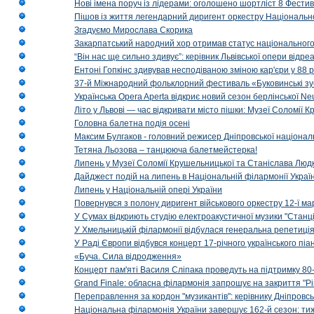
Нові імена поруч із лідерами: оголошено шортліст 8 Фест
Пішов із життя легендарний диригент оркестру Національн
Згадуємо Мирослава Скорика
Закарпатський народний хор отримав статус національног
“Він нас ще сильно здивує”: керівник Львівської опери відр
Ентоні Гопкінс здивував несподіваною зміною кар'єри у 88 ро
37-й Міжнародний фольклорний фестиваль «Буковинські зус
Українська Opera Aperta відкриє новий сезон берлінської Ne
Літо у Львові — час відкривати місто пішки: Музеї Соломії
Головна балетна подія осені
Максим Булгаков - головний режисер Дніпровської націонал
Тетяна Льозова – танцююча балетмейстерка!
Липень у Музеї Соломії Крушельницької та Станіслава Людк
Дайджест подій на липень в Національній філармонії Украї
Липень у Національній опері України
Повернувся з полону диригент військового оркестру 12-ї ма
У Сумах відкриють студію електроакустичної музики "Станці
У Хмельницькій філармонії відбулася генеральна репетиці
У Раді Європи відбувся концерт 17-річного українського пі
«Буча. Сила відродження»
Концерт пам'яті Василя Сліпака проведуть на підтримку 80
Grand Finale: обласна філармонія запрошує на закриття "Р
Переправлення за кордон "музикантів": керівнику Дніпровсь
Національна філармонія України завершує 162-й сезон: ти