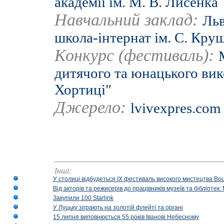
академії ім. М. В. Лисенка
Навчальний заклад:
Льв
школа-інтернат ім. С. Кру
Конкурс (фестиваль):
дитячого та юнацького ви
Хортиці"
Джерело:
lvivexpres.com
Інші:
У столиці відбудеться IX фестиваль високого мистецтва Bouq
Від акторів та режисерів до працівників музеїв та бібліоте
Закупили 100 Starlink
У Луцьку зіграють на золотій флейті та органі
15 липня виповнюється 55 років Іванові Небесному