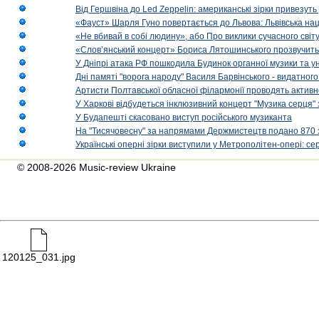
Від Гершвіна до Led Zeppelin: американські зірки привезуть
«Фауст» Шарля Гуно повертається до Львова: Львівська на
«Не вбивай в собі людину», або Про виклики сучасного світ
«Слов’янський концерт» Бориса Лятошинського прозвучить
У Дніпрі атака РФ пошкодила Будинок органної музики та у
Дні памяті "ворога народу" Василя Барвінського - видатного
Артисти Полтавської обласної філармонії проводять активно
У Харкові відбудеться інклюзивний концерт "Музика серця" 
У Будапешті скасовано виступ російського музиканта
На "Тисячовесну" за напрямами Держмистецтв подано 870 за
Українські оперні зірки виступили у Метрополітен-опері: с
© 2008-2026 Music-review Ukraine
120125_031.jpg