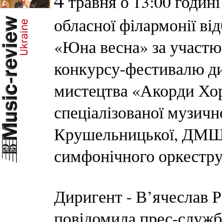
4
травня о 13:00 годині
обласної філармонії ві
«Юна весна» за участю
конкурсу-фестивалю ди
мистецтва «Акорди Хорт
спеціалізованої музичн
Крушельницької, ДМШ 
симфонічного оркестру 
Диригент - В’ячеслав Р
повідомила прес-служба