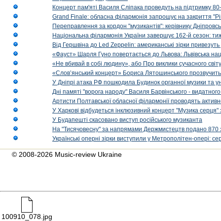
Концерт пам'яті Василя Сліпака проведуть на підтримку 80
Grand Finale: обласна філармонія запрошує на закриття "Р
Переправлення за кордон "музикантів": керівнику Дніпровсь
Національна філармонія України завершує 162-й сезон: ти
Від Гершвіна до Led Zeppelin: американські зірки привезуть
«Фауст» Шарля Гуно повертається до Львова: Львівська на
«Не вбивай в собі людину», або Про виклики сучасного світ
«Слов’янський концерт» Бориса Лятошинського прозвучить
У Дніпрі атака РФ пошкодила Будинок органної музики та у
Дні памяті "ворога народу" Василя Барвінського - видатного
Артисти Полтавської обласної філармонії проводять активно
У Харкові відбудеться інклюзивний концерт "Музика серця" 
У Будапешті скасовано виступ російського музиканта
На "Тисячовесну" за напрямами Держмистецтв подано 870 за
Українські оперні зірки виступили у Метрополітен-опері: с
© 2008-2026 Music-review Ukraine
100910_078.jpg