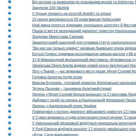
Від акторів та режисерів до працівників музеїв та бібліоте
Закупили 100 Starlink
У Луцьку зіграють на золотій флейті та органі
15 липня виповнюється 55 років Іванові Небесному
Нові імена поруч із лідерами: оголошено шортліст 8 Фест
Пішов із життя легендарний диригент оркестру Національн
Згадуємо Мирослава Скорика
Закарпатський народний хор отримав статус національног
“Він нас ще сильно здивує”: керівник Львівської опери відр
Ентоні Гопкінс здивував несподіваною зміною кар'єри у 88 ро
37-й Міжнародний фольклорний фестиваль «Буковинські зус
Українська Opera Aperta відкриє новий сезон берлінської Ne
Літо у Львові — час відкривати місто пішки: Музеї Соломії
Головна балетна подія осені
Максим Булгаков - головний режисер Дніпровської націонал
Тетяна Льозова – танцююча балетмейстерка!
Липень у Музеї Соломії Крушельницької та Станіслава Людк
Дайджест подій на липень в Національній філармонії Украї
Липень у Національній опері України
Повернувся з полону диригент військового оркестру 12-ї ма
У Сумах відкриють студію електроакустичної музики "Станці
У Хмельницькій філармонії відбулася генеральна репетиці
У Раді Європи відбувся концерт 17-річного українського пі
«Буча. Сила відродження»