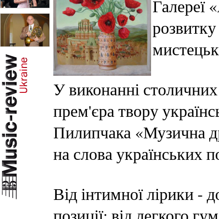
Галереї 
розвитку
мистецька
У виконанні столичних 
прем'єра твору україн
Пилипчака «Музична др
на слова українських по
Від інтимної лірики - 
позиції; від легкого гу