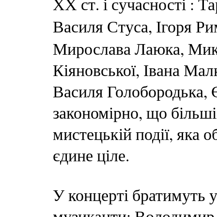
ХХ ст. і сучасності : 
Василя Стуса,
Ігоря Ри
Мирослава Лаюка, Мик
Кіяновської, Івана Мал
Василя Голобородька, 
закономірно, що більші
мистецькій події, яка о
єдине ціле.
У концерті братимуть у
музиканти: Володимир 