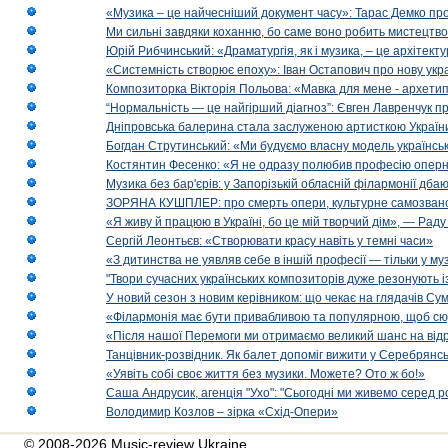
«Музика – це найчесніший документ часу»: Тарас Демко про х
Ми сильні завдяки коханню, бо саме воно робить мистецтво
Юрій Рибчинський: «Драматургія, як і музика, – це архітект
«Системність створює епоху»: Іван Остапович про нову укра
Композиторка Вікторія Польова: «Мавка для мене - архетип м
“Нормальність — це найгірший діагноз”: Євген Лавренчук пр
Дніпровська балерина стала заслуженою артисткою Україн
Богдан Струтинський: «Ми будуємо власну модель українсь
Костянтин Фесенко: «Я не одразу полюбив професію опер
Музика без бар'єрів: у Запорізькій обласній філармонії дбаю
ЗОРЯНА КУШПЛЕР: про смерть опери, культурне самозванст
«Я живу й працюю в Україні, бо це мій творчий дім», — Раду
Сергій Леонтьєв: «Створювати красу навіть у темні часи»
«З дитинства не уявляв себе в іншій професії — тільки у му
"Твори сучасних українських композиторів дуже резонують і
У новий сезон з новим керівником: що чекає на глядачів Сум
«Філармонія має бути привабливою та популярною, щоб сю
«Після нашої Перемоги ми отримаємо великий шанс на від
Танцівник-розвідник. Як балет допоміг вижити у Серебрянсь
«Уявіть собі своє життя без музики. Можете? Ото ж бо!»
Саша Андрусик, агенція "Ухо": "Сьогодні ми живемо серед р
Володимир Козлов – зірка «Схід-Опери»
© 2008-2026 Music-review Ukraine