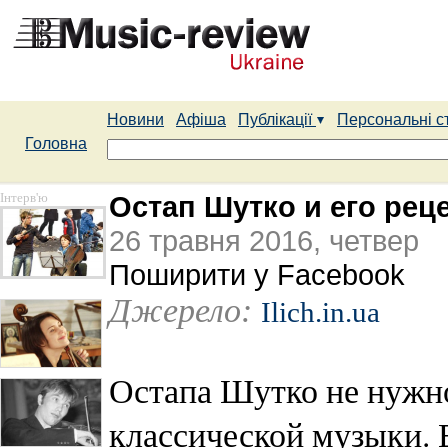
Новини
Афіша
Публікації
Персональні с
Головна
Інтерв'ю
Остап Шутко и его рец
26 травня 2016, четвер
Поширити у Facebook
Джерело:
Ilich.in.ua
Остапа Шутко не нужн
классической музыки. 