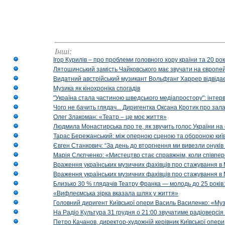
Інші:
Ігор Курилів – про проблеми головного хору країни та 20 ро
Лятошинський замість Чайковського має звучати на європейс
Видатний австрійський музикант Вольфганг Харрер відвідає
Музика як кінохроніка спогадів
"Україна стала частиною шведського медіапростору": інтерв
Чого не бачить глядач... Диригентка Оксана Кротик про зал
Олег Злакоман: «Театр – це моє життя»
Людмила Монастирська про те, як звучить голос України на 
Тарас Бережанський: між оперною сценою та обороною київ
Євген Станкович: “За день до вторгнення ми вивезли онуків
Марія Слєпченко: «Мистецтво стає справжнім, коли співпе
Враження українських музичних фахівців про стажування в 
Враження українських музичних фахівців про стажування в
Близько 30 % глядачів Театру Франка — молодь до 25 років
«Вифлеємська зірка вказала шлях у життя»
Головний диригент Київської опери Василь Василенко: «Муз
На Радіо Культура 31 грудня о 21:00 звучатиме радіоверсія 
Петро Качанов, директор-художній керівник Київської опери