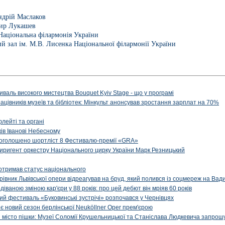
дрій Маслаков
ир Лукашев
Національна філармонія України
й зал ім. М.В. Лисенка Національної філармонії України
иваль високого мистецтва Bouquet Kyiv Stage - що у програмі
рацівників музеїв та бібліотек: Мінкульт анонсував зростання зарплат на 70%
флейті та органі
ів Іванові Небесному
: оголошено шортліст 8 Фестивалю-премії «GRA»
иригент оркестру Національного цирку України Марк Резницький
отримав статус національного
ерівник Львівської опери відреагував на бруд, який полився із соцмереж на Ва
діваною зміною кар'єри у 88 років: про цей дебют він мріяв 60 років
й фестиваль «Буковинські зустрічі» розпочався у Чернівцях
иє новий сезон берлінської Neuköllner Oper прем'єрою
ти місто пішки: Музеї Соломії Крушельницької та Станіслава Людкевича запрошу