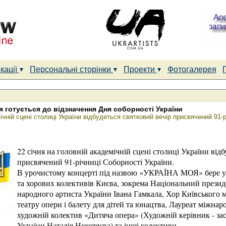
кації
Персональні сторінки
Проекти
Фотогалерея
 готується до відзначення Дня соборності України
ічній сцені столиці України відбудеться святковий вечір присвячений 91-р
2
2 січня на головній академічній сцені столиці України відб
присвячений 91-річниці Соборності України.
В урочистому концерті під назвою «УКРАЇНА МОЯ» бере уч
та хорових колективів Києва, зокрема Національний презид
народного артиста України Івана Гамкала, Хор Київського 
театру опери і балету для дітей та юнацтва, Лауреат міжна
художній колектив «Дитяча опера» (Художній керівник - з
України Наталія Нехотяєва) та інші колективи.