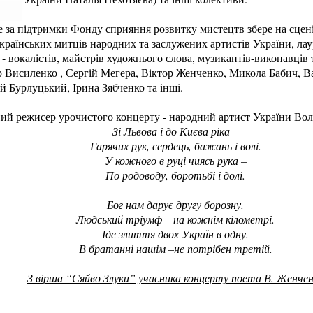
е за підтримки Фонду сприяння розвитку мистецтв збере на сцен
українських митців народних та заслужених артистів України, ла
- вокалістів, майстрів художнього слова, музикантів-виконавців 
 Висиленко , Сергій Мегера, Віктор Женченко, Микола Бабич, В
 Бурлуцький, Ірина Зябченко та інші.
ний режисер урочистого концерту - народний артист України
Вол
Зі Львова і до Києва ріка –
Гарячих рук, сердець, бажань і волі.
У кожного в руці чиясь рука –
По родоводу, боротьбі і долі.
Бог нам дарує другу борозну.
Людський тріумф – на кожнім кілометрі.
Іде злиття двох Україн в одну.
В братанні нашім –не потрібен третій.
З вірша “Сяйво Злуки” учасника концерту поета В. Женче