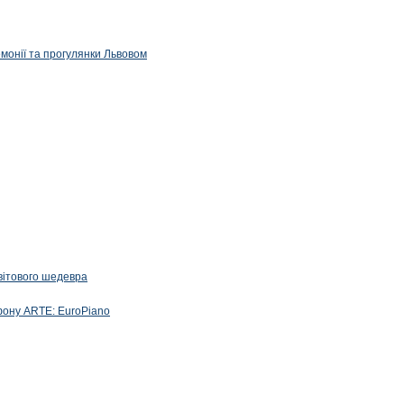
емонії та прогулянки Львовом
вітового шедевра
фону ARTE: EuroPiano