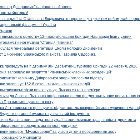
ежисер Дніпровської національної опери
алетмейстерка!
льницької та Станіслава Людкевича: концерти під відкритим небом, чайні цер
аціональній філармонії України
України
військового оркестру 12-ї маріупольської бригади Нацгвардії Іван Лужний
ктроакустичної музики "Станція Північна"
ідбулася генеральна репетиція Школи молодих диригентів
т 17-річного українського піаніста Гавриїла Сидорика
ка проведуть на підтримку 80-ї десантно-штурмової бригади 22 Червня, 2026
онія запрошує на закриття "Рівненських класичних резиденцій"
икантів": керівнику Дніпровської опери оголосили підозру
ни завершує 162-й сезон: тиждень знакових подій
 американські зірки привезуть до Львова світові прем'єри
ться до Львова: Львівська національна опера представить нове прочитання с
о Про виклики сучасного світу
са Лятошинського прозвучить під час загальноєвропейського музичного мара
Будинок органної музики та унікальний інструмент
силя Барвінського - видатного українського композитора, піаніста, диригента
 філармонії проводять активності для дітей
ивний концерт "Музика серця" за участі дітей з порушеннями зору
 російського музиканта