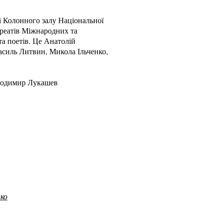
і Колонного залу
Національної
уреатів Міжнародних та
та поетів. Це Анатолій
асиль Литвин, Микола Ільченко,
одимир Лукашев
нко