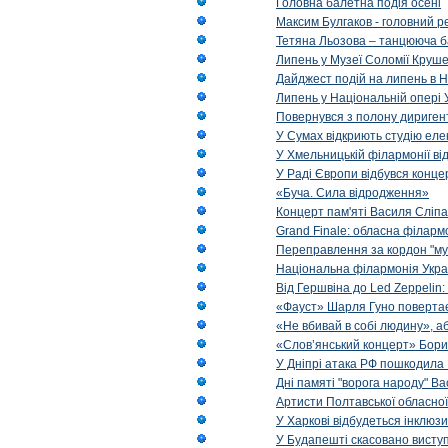
Головна балетна подія осені
Максим Булгаков - головний р
Тетяна Льозова – танцююча б
Липень у Музеї Соломії Круше
Дайджест подій на липень в Н
Липень у Національній опері 
Повернувся з полону диригент 
У Сумах відкриють студію еле
У Хмельницькій філармонії в
У Раді Європи відбувся концер
«Буча. Сила відродження»
Концерт пам'яті Василя Сліпа
Grand Finale: обласна філарм
Переправлення за кордон "муз
Національна філармонія Украї
Від Гершвіна до Led Zeppelin:
«Фауст» Шарля Гуно повертає
«Не вбивай в собі людину», аб
«Слов’янський концерт» Бори
У Дніпрі атака РФ пошкодила 
Дні памяті "ворога народу" Ва
Артисти Полтавської обласної
У Харкові відбудеться інклюз
У Будапешті скасовано виступ