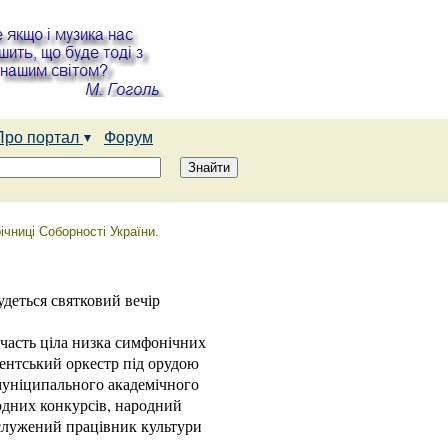
Про портал
Форум
ічниці Соборності України.
удеться святковий вечір
асть ціла низка симфонічних
ентський оркестр під орудою
муніципального академічного
родних конкурсів, народний
аслужений працівник культури