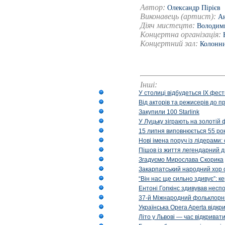
Автор:
Олександр Пірієв
Виконавець (артист):
Ан
Діяч мистецтв:
Володим
Концертна організація:
Концертний зал:
Колонни
Інші:
У столиці відбудеться IX фест
Від акторів та режисерів до п
Закупили 100 Starlink
У Луцьку зіграють на золотій 
15 липня виповнюється 55 рок
Нові імена поруч із лідерами
Пішов із життя легендарний д
Згадуємо Мирослава Скорика
Закарпатський народний хор 
“Він нас ще сильно здивує”: к
Ентоні Гопкінс здивував неспо
37-й Міжнародний фольклорни
Українська Opera Aperta відкр
Літо у Львові — час відкрива