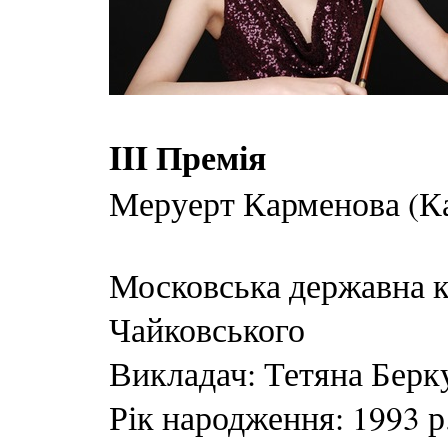
III Премія
Меруерт Карменова (Ка
Московська державна ко
Чайковського
Викладач: Тетяна Берк
Рік народження: 1993 р