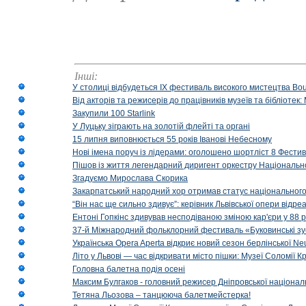
Інші:
У столиці відбудеться IX фестиваль високого мистецтва Bouq
Від акторів та режисерів до працівників музеїв та бібліоте
Закупили 100 Starlink
У Луцьку зіграють на золотій флейті та органі
15 липня виповнюється 55 років Іванові Небесному
Нові імена поруч із лідерами: оголошено шортліст 8 Фест
Пішов із життя легендарний диригент оркестру Національн
Згадуємо Мирослава Скорика
Закарпатський народний хор отримав статус національног
“Він нас ще сильно здивує”: керівник Львівської опери відр
Ентоні Гопкінс здивував несподіваною зміною кар'єри у 88 ро
37-й Міжнародний фольклорний фестиваль «Буковинські зус
Українська Opera Aperta відкриє новий сезон берлінської Ne
Літо у Львові — час відкривати місто пішки: Музеї Соломії
Головна балетна подія осені
Максим Булгаков - головний режисер Дніпровської націонал
Тетяна Льозова – танцююча балетмейстерка!