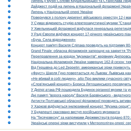
Липень у Музеї Соломії Крушельницької та Станіслава Людк
Дайджест подій на липень в Національній філармонії Украї
Липень у Національній опері України
Повернувся з полону диригент військового оркестру 12-ї ма
У Сумах відкриють студію електроакустичної музики "Станці
У Хмельницькій філармонії відбулася генеральна репетиці
У Раді Європи відбувся концерт 17-річного українського пі
«Буча. Сила відродження»
Концерт пам'яті Василя Сліпака проведуть на підтримку 80
Grand Finale: обласна філармонія запрошує на закриття "Р
Переправлення за кордон "музикантів": керівнику Дніпровсь
Національна філармонія України завершує 162-й сезон: ти
Від Гершвіна до Led Zeppelin: американські зірки привезуть
«Фауст» Шарля Гуно повертається до Львова: Львівська на
«Не вбивай в собі людину», або Про виклики сучасного світ
«Слов’янський концерт» Бориса Лятошинського прозвучить
У Дніпрі атака РФ пошкодила Будинок органної музики та у
Дні памяті "ворога народу" Василя Барвінського - видатного
Артисти Полтавської обласної філармонії проводять активно
У Харкові відбудеться інклюзивний концерт "Музика серця" 
У Будапешті скасовано виступ російського музиканта
На "Тисячовесну" за напрямами Держмистецтв подано 870 за
Українські оперні зірки виступили у Метрополітен-опері: с