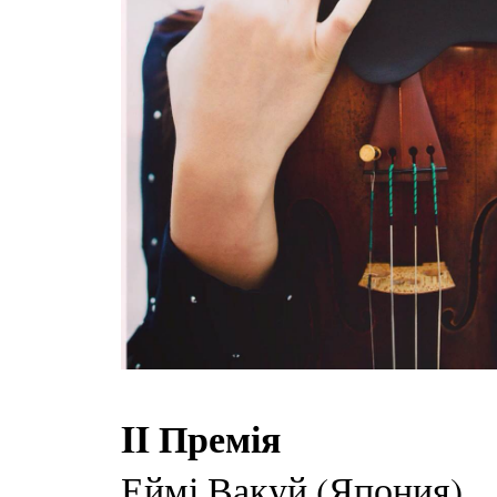
II Премія
Еймі Вакуй (Япония)