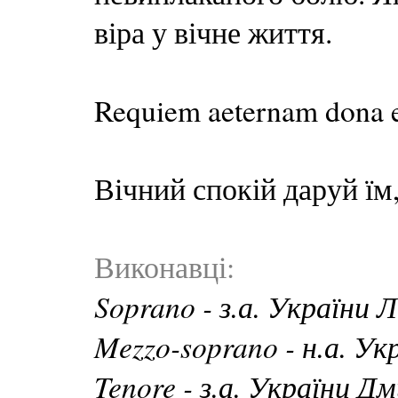
віра у вічне життя.
Requiem aeternam dona e
Вічний спокій даруй ї
Виконавці:
Soprano - з.а. Україн
Mezzo-soprano - н.а. 
Tenore - з.а. України 