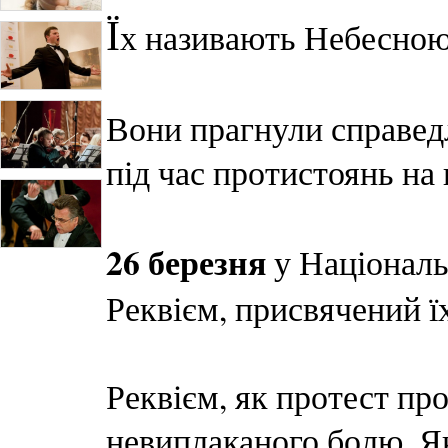
Ї
х називають Небесно
Вони прагнули справедл
під час протистоянь н
26 березня
у Національ
Реквієм, присвячений ї
Реквієм, як протест про
невиплаканого болю. Я