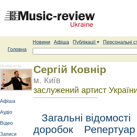
Новини
Афіша
Публікації
Персональні с
Головна
Особистість
Сергій Ковнір
м. Київ
заслужений артист України
Афіша
Аудіо
Загальні відомості
Відео
доробок
Репертуа
Записи