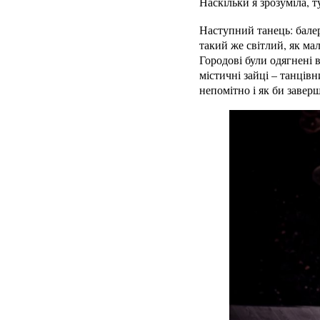
Наскільки я зрозуміла, т
Наступний танець: бале
такий же світлий, як ма
Городові були одягнені
містичні зайці – танцівн
непомітно і як би завер