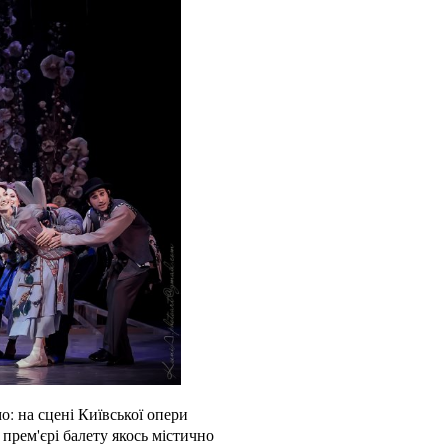
о: на сцені Київської опери
 прем'єрі балету якось містично