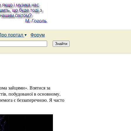
Про портал
Форум
вома зайцями». Взятися за
стів, побудованої в основному,
еремога є беззаперечною. Я часто