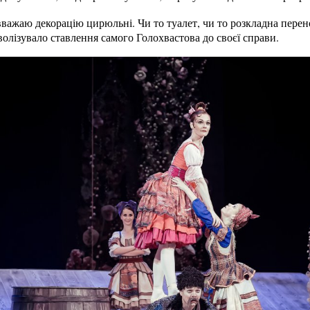
важаю декорацію цирюльні. Чи то туалет, чи то розкладна перен
волізувало ставлення самого Голохвастова до своєї справи.