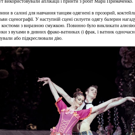
ут використовували аплікації і принти з робіт Марії Примаченко.
рини в салоні для навчання танцям одягнені в прозорий, коктей
льви сценографії. У наступній сцені силуети одягу балерин нагад
 в костюми з виразною смужкою. Повинно було викликати алюзію
ики з вухами в дивних фрако-ватниках (і фрак, і ватник одночасно
шували або підкреслювали дію.