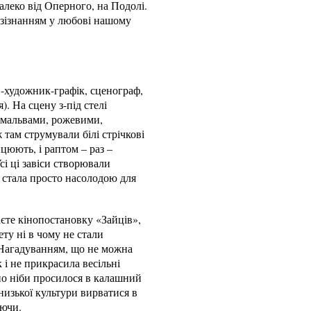
далеко від Оперного, на Подолі.
м зізнанням у любові нашому
-художник-графік, сценограф,
). На сцену з-під стелі
 мальвами, рожевими,
ж там струмували білі стрічкові
цюють, і раптом – раз –
сі ці завіси створювали
а стала просто насолодою для
єте кінопостановку «Зайців»,
ету ні в чому не стали
. Нагадуванням, що не можна
 і не прикрасила весільні
оно ніби просилося в калашний
низької культури вирватися в
аючи.