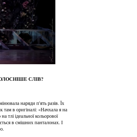
ОЛОСНІШЕ СЛІВ?
інювала наряди п'ять разів. Їх
к там в оригіналі: «Начхала я на
на тлі ідеальної кольорової
ється в смішних панталонах. І
ю.