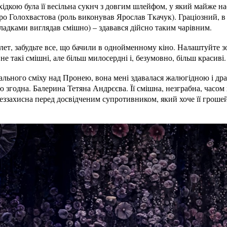
ідкою була її весільна сукнч з довгим шлейфом, у який майже н
про Голохвастова (роль виконував Ярослав Ткачук). Граціозний, в
адками виглядав смішно) – здавався дійсно таким чарівним.
алет, забудьте все, що бачили в однойменному кіно. Налаштуйте з
не такі смішні, але більш милосердні і, безумовно, більш красиві.
гального сміху над Пронею, вона мені здавалася жалюгідною і др
ю згодна. Балерина Тетяна Андрєєва. Її смішна, незграбна, часом
еззахисна перед досвідченим супротивником, який хоче її грошей. 