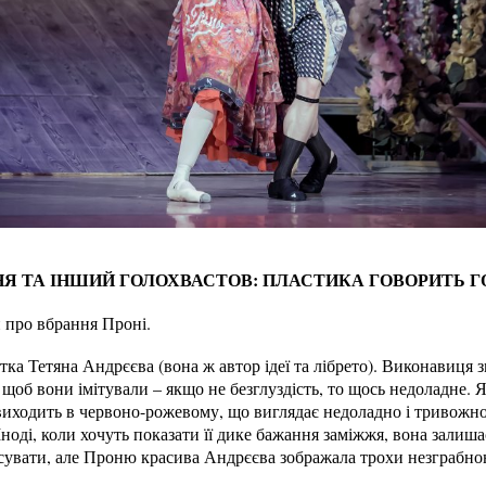
НЯ ТА ІНШИЙ ГОЛОХВАСТОВ: ПЛАСТИКА ГОВОРИТЬ Г
 про вбрання Проні.
а Тетяна Андрєєва (вона ж автор ідеї та лібрето). Виконавиця зм
щоб вони імітували – якщо не безглуздість, то щось недоладне. Я
виходить в червоно-рожевому, що виглядає недоладно і тривожно 
Іноді, коли хочуть показати її дике бажання заміжжя, вона залиша
псувати, але Проню красива Андрєєва зображала трохи незграбно