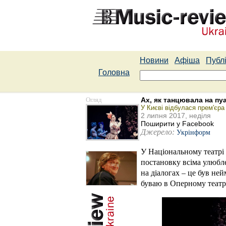
Новини
Афіша
Публі
Головна
Огляд
Ах, як танцювала на пу
У Києві відбулася прем'єр
2 липня 2017, неділя
Поширити у Facebook
Джерело:
Укрінформ
У Національному театрі 
постановку всіма улюбле
на діалогах – це був не
буваю в Оперному театрі