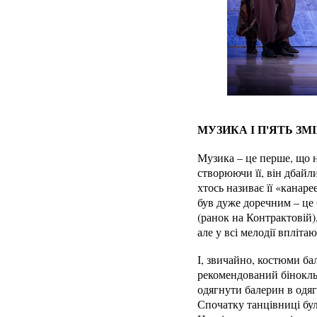
МУЗИКА І П'ЯТЬ ЗМ
Музика – це перше, що на
створюючи її, він дбайл
хтось називає її «канар
був дуже доречним – це б
(ранок на Контрактовій)
але у всі мелодії впліта
І, звичайно, костюми ба
рекомендований бінокль.
одягнути балерин в одяг 
Спочатку танцівниці бул