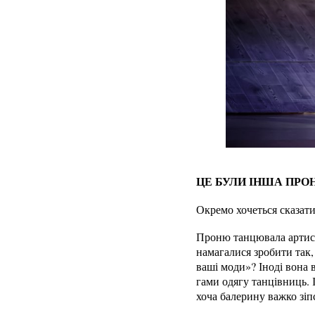
ЦЕ БУЛИ ІНША ПРО
Окремо хочеться сказати
Проню танцювала артистк
намагалися зробити так, 
ваші моди»? Іноді вона 
гами одягу танцівниць. 
хоча балерину важко зі