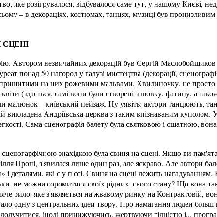
тво, яке розігрувалося, відбувалося саме тут, у нашому Києві, не
всьому – в декораціях, костюмах, танцях, музиці був пронизливи
 СЦЕНІ
ію. Автором незвичайних декорацій був Сергій Маслобойщиков 
ауреат понад 50 нагород у галузі мистецтва (декорації, сценографія
і з пришитими на них рожевими мальвами. Хвилиночку, не просто
квіти (здається, самі вони були створені з шовку, фатину, а тако
и малюнок – київський пейзаж. Ну уявіть: актори танцюють, тан
якій викладена Андріївська церква з таким впізнаваним куполом. У
гкості. Сама сценографія балету була святковою і ошатною, вон
 сценогарфічною знахідкою була свиня на сцені. Якщо ви пам'ята
ілля Проні, з'явилася лише один раз, але яскраво. Але автори бал
 і деталями, які є у п'єсі. Свиня на сцені лежить нагадуванням
ки, не можна соромитися своїх рідних, свого стану? Що вона так
няче рило, яке з'являється на жвавому ринку на Контрактовій, в
вало одну з центральних ідей твору. Про намагання людей більш 
 долучитися, іноді принижуючись, жертвуючи гідністю і... прогр