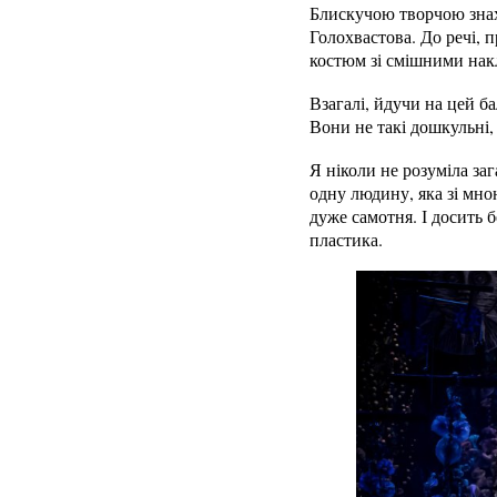
Блискучою творчою знах
Голохвастова. До речі, 
костюм зі смішними накл
Взагалі, йдучи на цей б
Вони не такі дошкульні, 
Я ніколи не розуміла за
одну людину, яка зі мно
дуже самотня. І досить б
пластика.