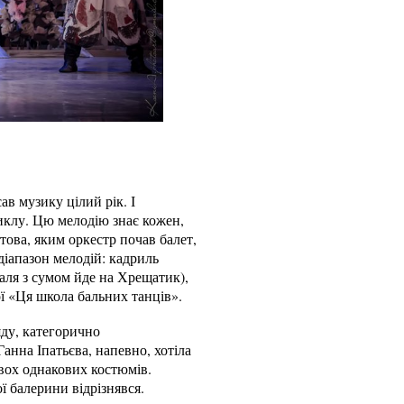
ав музику цілий рік. І
зиклу. Цю мелодію знає кожен,
това, яким оркестр почав балет,
 діапазон мелодій: кадриль
Галя з сумом йде на Хрещатик),
ої «Ця школа бальних танців».
яду, категорично
нна Іпатьєва, напевно, хотіла
двох однакових костюмів.
ї балерини відрізнявся.