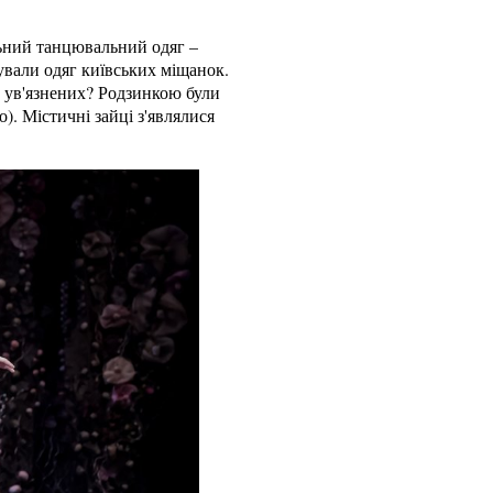
льний танцювальний одяг –
ували одяг київських міщанок.
 ув'язнених? Родзинкою були
). Містичні зайці з'являлися