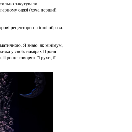
асильно закутували
 гарному одязі (хоча перший
орові рецептори на інші образи.
аматичною. Я знаю, як мінімум,
 хижа у своїх намірах Проня –
Про це говорять її рухи, її