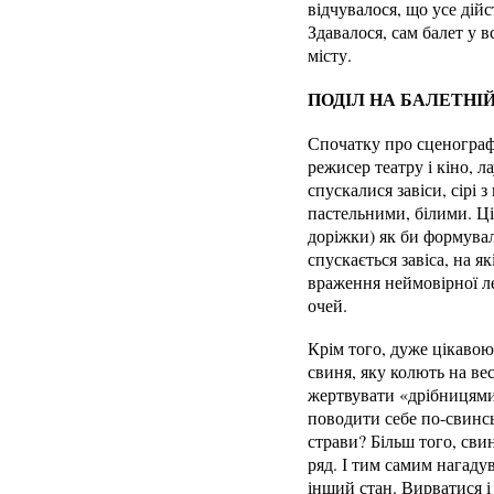
відчувалося, що усе дійс
Здавалося, сам балет у 
місту.
ПОДІЛ НА БАЛЕТНІЙ
Спочатку про сценограф
режисер театру і кіно, л
спускалися завіси, сір
пастельними, білими. Ці 
доріжки) як би формувал
спускається завіса, на 
враження неймовірної ле
очей.
Крім того, дуже цікавою
свиня, яку колють на вес
жертвувати «дрібницями»
поводити себе по-свинсь
страви? Більш того, сви
ряд. І тим самим нагаду
інший стан. Вирватися і