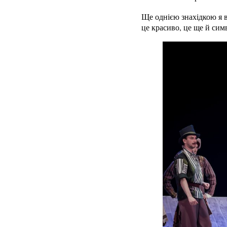
Ще однією знахідкою я в
це красиво, це ще й сим