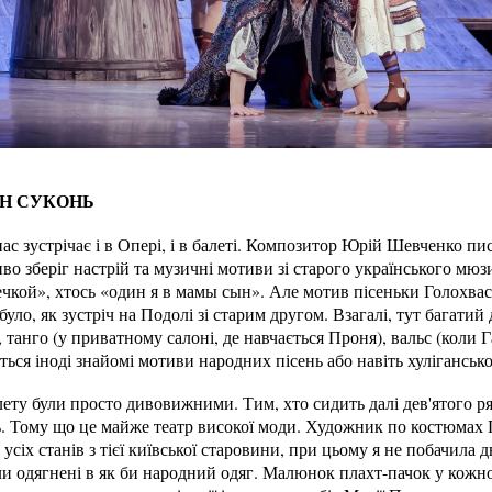
ІН СУКОНЬ
с зустрічає і в Опері, і в балеті. Композитор Юрій Шевченко пис
иво зберіг настрій та музичні мотиви зі старого українського мю
еечкой», хтось «один я в мамы сын». Але мотив пісеньки Голохвас
уло, як зустріч на Подолі зі старим другом. Взагалі, тут багатий
, танго (у приватному салоні, де навчається Проня), вальс (коли 
ються іноді знайомі мотиви народних пісень або навіть хуліганськ
лету були просто дивовижними. Тим, хто сидить далі дев'ятого р
 Тому що це майже театр високої моди. Художник по костюмах Га
усіх станів з тієї київської старовини, при цьому я не побачила 
и одягнені в як би народний одяг. Малюнок плахт-пачок у кожно