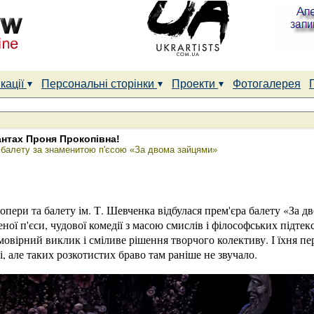
кації
Персональні сторінки
Проекти
Фотогалерея
антах Проня Прокопівна!
а балету за знаменитою п'єсою «За двома зайцями»
опери та балету ім. Т. Шевченка відбулася прем'єра балету «За д
ної п'єси, чудової комедії з масою смислів і філософських підтек
ймовірний виклик і сміливе рішення творчого колективу. І їхня п
, але таких розкотистих браво там раніше не звучало.