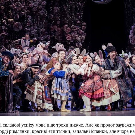
і складові успіху мова піде трохи нижче. Але як пролог зауважим
рді римлянки, красиві єгиптянки, запальні іспанки, але вчора на