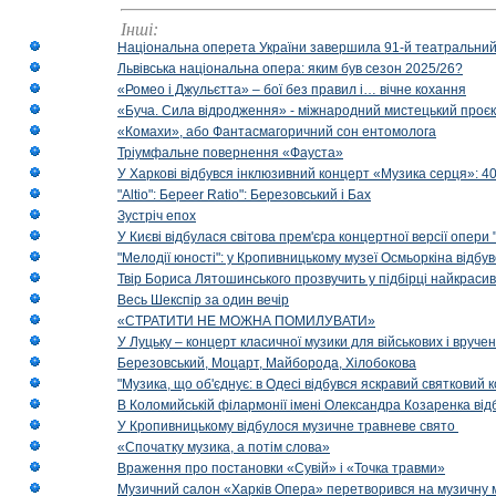
Інші:
Національна оперета України завершила 91-й театральний
Львівська національна опера: яким був сезон 2025/26?
«Ромео і Джульєтта» – бої без правил і… вічне кохання
«Буча. Сила відродження» - міжнародний мистецький проєк
«Комахи», або Фантасмагоричний сон ентомолога
Тріумфальне повернення «Фауста»
У Харкові відбувся інклюзивний концерт «Музика серця»: 400
"Altio": Береer Ratio": Березовський і Бах
Зустріч епох
У Києві відбулася світова прем'єра концертної версії опери
"Мелодії юності": у Кропивницькому музеї Осмьоркіна відб
Твір Бориса Лятошинського прозвучить у підбірці найкраси
Весь Шекспір за один вечір
«СТРАТИТИ НЕ МОЖНА ПОМИЛУВАТИ»
У Луцьку – концерт класичної музики для військових і вруче
Березовський, Моцарт, Майборода, Хілобокова
"Музика, що об'єднує: в Одесі відбувся яскравий святковий
В Коломийській філармонії імені Олександра Козаренка відб
У Кропивницькому відбулося музичне травневе свято
«Спочатку музика, а потім слова»
Враження про постановки «Сувій» і «Точка травми»
Музичний салон «Харків Опера» перетворився на музичну мап