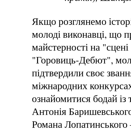
Якщо розглянемо істор
молоді виконавці, що 
майстерності на "сцені
"Горовиць-Дебют", моло
підтвердили своє званн
міжнародних конкурсах
ознайомитися бодай із 
Антонія Баришевського 
Романа Лопатинського