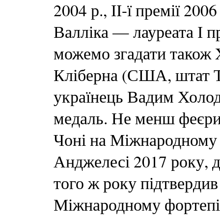
2004 р., ІІ-ї премії 200
Валліка — лауреата І п
можемо згадати також
Кліберна (США, штат Те
українець Вадим Холоде
медаль. Не менш феєри
Чоні на Міжнародному 
Анджелесі 2017 року, д
того ж року підтверди
Міжнародному фортепіа