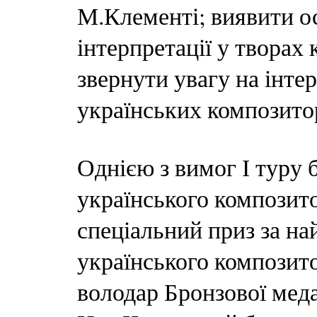
М.Клементі; виявити о
інтерпретації у творах
звернути увагу на інте
українських композитор
Однією з вимог І туру 
українського композито
спеціальний приз за н
українського композитор
володар Бронзової меда