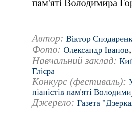
пам'яті Володимира Го
Автор:
Віктор Сподарен
Фото:
Олександр Іванов
Навчальний заклад:
Киї
Глієра
Конкурс (фестиваль):
піаністів пам'яті Володим
Джерело:
Газета "Дзерк