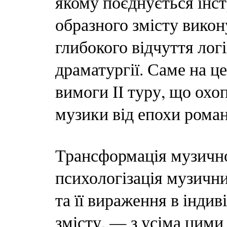
якому поєднується інс
образного змісту вико
глибокого відчуття лог
драматургії. Саме на ц
вимоги ІІ туру, що ох
музики від епохи рома
Трансформація музичної
психологізація музични
та її вираження в інди
змісту, — з усіма цими