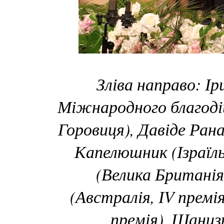
Зліва направо: І
Міжнародного благоді
Горовиця), Давіде Рана
Капелюшник (Ізраїль
(Велика Британія,
(Австралія, ІV премі
премія), Шанцз