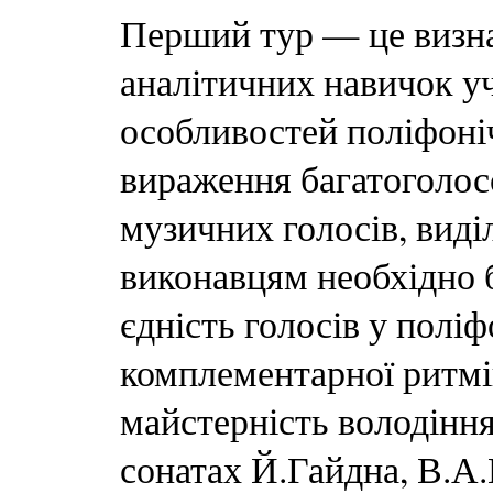
Перший тур — це визн
аналітичних навичок уч
особливостей поліфоні
вираження багатоголос
музичних голосів, виді
виконавцям необхідно 
єдність голосів у поліф
комплементарної ритмік
майстерність володінн
сонатах Й.Гайдна, В.А.