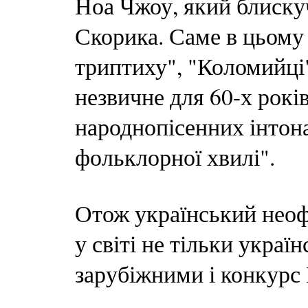
Ноа Чжоу, який блиску
Скорика. Саме в цьому 
триптиху", "Коломийці
незвичне для 60-х рокі
народнопісенних інтона
фольклорної хвилі".
Отож український нео
у світі не тільки украї
зарубіжними і конкурс 