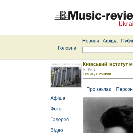
Новини
Афіша
Публі
Головна
Навчальний заклад
Київський інститут му
м. Київ
інститут музики
Про заклад
Персон
Афіша
Фото
Галерея
Відео