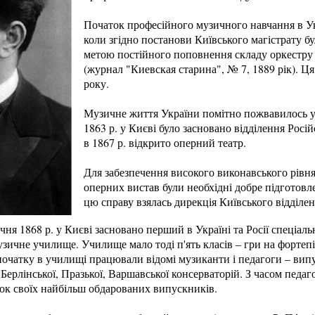
Початок професійного музичного навчання в Ук
коли згідно постанови Київського магістрату б
метою постійного поповнення складу оркестру 
(журнал "Киевская старина", № 7, 1889 рік). Ц
року.
Музичне життя України помітно пожвавилось у 
1863 р. у Києві було засновано відділення Росі
в 1867 р. відкрито оперний театр.
Для забезпечення високого виконавського рівня
оперних вистав були необхідні добре підготовле
цю справу взялась дирекція Київського відділе
січня 1868 р. у Києві засновано перший в Україні та Росії спеціа
зичне училище. Училище мало тоді п'ять класів – гри на фортепіан
 початку в училищі працювали відомі музиканти і педагоги – вип
 Берлінської, Празької, Варшавської консерваторій. З часом пед
ок своїх найбільш обдарованих випускників.