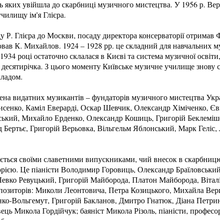
 яких увійшла до скарбниці музичного мистецтва. У 1956 р. Вер
чилищу ім'я Глієра.
зду Р. Глієра до Москви, посаду директора консерваторії отримав 
вав К. Михайлов. 1924 – 1928 рр. це складний для навчальних м
в 1934 році остаточно склалася в Києві та система музичної освіти,
 десятирічка. З цього моменту Київське музичне училище знову 
кладом.
мена видатних музикантів – фундаторів музичного мистецтва Укр
сенко, Каміл Еверарді, Оскар Шевчик, Олександр Хіміченко, Єв
ький, Михайло Ерденко, Олександр Кошиць, Григорій Беклеміше
д Бертьє, Григорій Верьовка, Вільгельм Яблонський, Марк Геліс
ться своїми славетними випускниками, чий внесок в скарбницю
орією. Це піаністи Володимир Горовиць, Олександр Браїловськи
Левко Ревуцький, Григорій Майборода, Платон Майборода, Віталі
позиторів: Миколи Леонтовича, Петра Козицького, Михайла Вери
нко-Вольгемут, Григорій Бакланов, Дмитро Гнатюк, Діана Петри
ець Микола Гордійчук; баяніст Микола Різоль, піаністи, профес