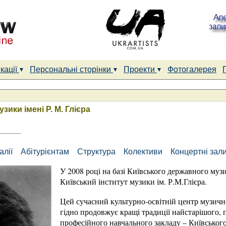
кації
Персональні сторінки
Проекти
Фотогалерея
зики імені Р. М. Глієра
алії
Абітурієнтам
Структура
Колективи
Концертні зал
У 2008 році на базі Київського державного му
Київський інститут музики ім. Р.М.Глієра.
Цей сучасний культурно-освітній центр музичн
гідно продовжує кращі традиції найстарішого, 
професійного навчального закладу – Київськог