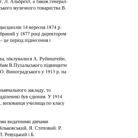
, Л. Альбрехт, а також генерал-
ського музичного товариства В.
дисциплін 14 вересня 1874 р.
Обраний у 1877 році директором
 це період піднесення і
а, піклувалися А. Рубінштейн,
робам В.Пухальського підвищити
О. Виноградського у 1913 р. на
 навчального закладу, то
ідділення) був єдиним. У 1914
ра, вихованця училища по класу
кими видатними діячами
Вільковський, Я. Степовий. Р.
Л. Ревуцький і Б.