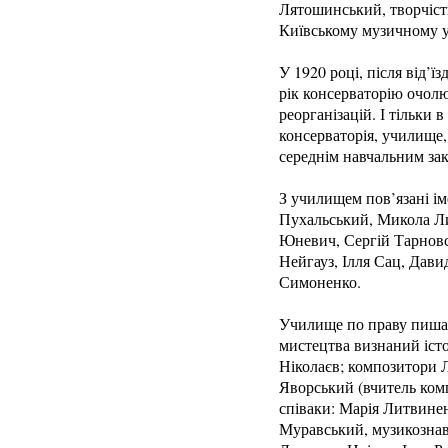
Лятошинський, творчість
Київському музичному у
У 1920 році, після від’ї
рік консерваторію очолю
реорганізацій. І тільки 
консерваторія, училище,
середнім навчальним за
З училищем пов’язані і
Пухальський, Микола Ли
Юневич, Сергій Тарновс
Нейгауз, Ілля Сац, Дави
Симоненко.
Училище по праву пишає
мистецтва визнаний іст
Ніколаєв; композитори 
Яворський (вчитель ком
співаки: Марія Литвине
Муравський, музикознав