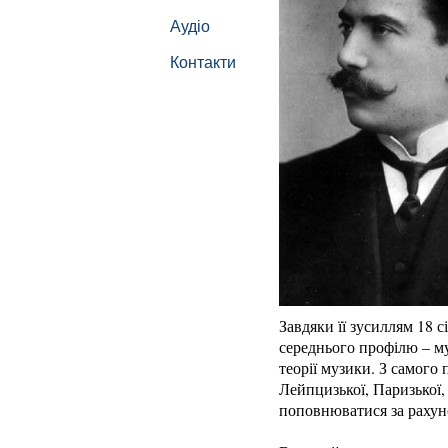
Аудіо
Контакти
Завдяки її зусиллям 18 
середнього профілю – му
теорії музики. З самого
Лейпцизької, Паризької,
поповнюватися за рахун