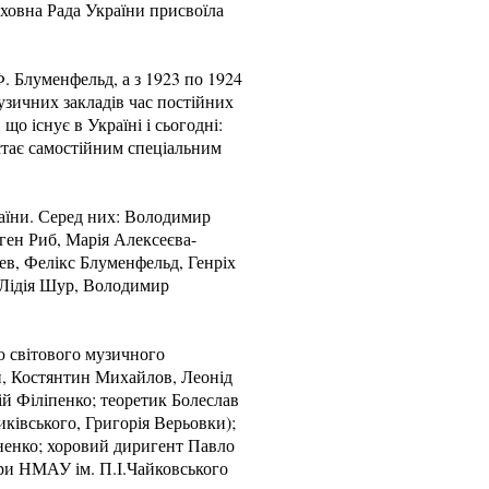
ховна Рада України присвоїла
Ф. Блуменфельд, а з 1923 по 1924
узичних закладів час постійних
 що існує в Україні і сьогодні:
стає самостійним спеціальним
аїни. Серед них: Володимир
ген Риб, Марія Алексеєва-
в, Фелікс Блуменфельд, Генріх
, Лідія Шур, Володимир
 світового музичного
й, Костянтин Михайлов, Леонід
й Філіпенко; теоретик Болеслав
ківського, Григорія Верьовки);
ненко; хоровий диригент Павло
ори НМАУ ім. П.І.Чайковського