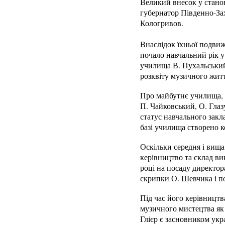
Великий внесок у станов
губернатор Південно-За
Кологривов.
Внаслідок їхньої подвиж
почало навчальний рік 
училища В. Пухальський 
розквіту музичного житт
Про майбутнє училища, 
П. Чайковський, О. Глаз
статус навчального закл
базі училища створено к
Оскільки середня і вища
керівництво та склад ви
році на посаду директор
скрипки О. Шевчика і по
Під час його керівницт
музичного мистецтва як 
Глієр є засновником укра