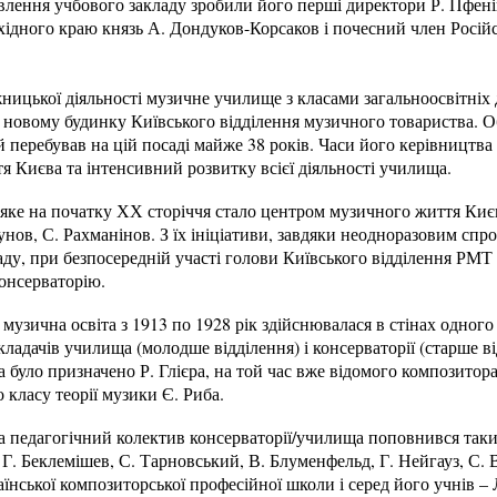
лення учбового закладу зробили його перші директори Р. Пфеніг
хідного краю князь А. Дондуков-Корсаков і почесний член Росій
ницької діяльності музичне училище з класами загальноосвітніх 
у новому будинку Київського відділення музичного товариства. 
перебував на цій посаді майже 38 років. Часи його керівництва –
я Києва та інтенсивний розвитку всієї діяльності училища.
яке на початку ХХ сторіччя стало центром музичного життя Києв
унов, С. Рахманінов. З їх ініціативи, завдяки неодноразовим сп
аду, при безпосередній участі голови Київського відділення РМТ 
онсерваторію.
 музична освіта з 1913 по 1928 рік здійснювалася в стінах одного
кладачів училища (молодше відділення) і консерваторії (старше в
а було призначено Р. Глієра, на той час вже відомого композито
 класу теорії музики Є. Риба.
ва педагогічний колектив консерваторії/училища поповнився та
Г. Беклемішев, С. Тарновський, В. Блуменфельд, Г. Нейгауз, С. 
їнської композиторської професійної школи і серед його учнів – 