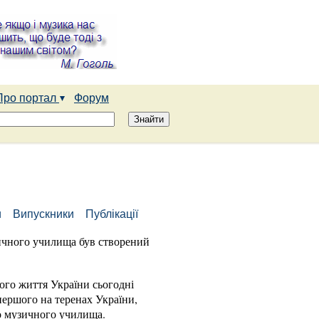
Про портал
Форум
и
Випускники
Публікації
зичного училища був створений
ого життя України сьогодні
першого на теренах України,
о музичного училища.