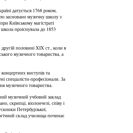
раїні датується 1768 роком,
уло засновано музичну школу з
при Київському магістраті
я школа проіснувала до 1853
другій половині XIX ст., коли в
йського музичного товариства, а
 концертних виступів та
ні спеціалісти-професіонали. За
ння музичного товариства.
льний музичний учбовий заклад
о, скрипці, віолончелі, співу і
ускники Петербурзької,
агогічний склад училища починає