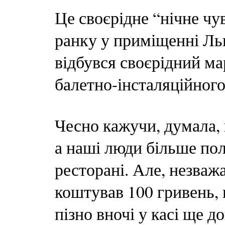
Це своєрідне “нічне чув
ранку у приміщенні Льв
відбувся своєрідний м
балетно-інсталяційного
Чесно кажучи, думала,
а наші люди більше пол
ресторані. Але, незваж
коштував 100 гривень, 
пізно вночі у касі ще 