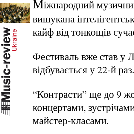
М
іжнародний музични
вишукана інтелігентськ
кайф від тонкощів суча
Фестиваль вже став у Л
відбувається у 22-й ра
“Контрасти” ще до 9 ж
концертами, зустрічами
майстер-класами.