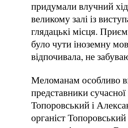
придумали влучний хід
великому залі із висту
глядацькі місця. Приєм
було чути іноземну мов
відпочивала, не забува
Меломанам особливо вп
представники сучасно
Топоровський і Алекса
органіст Топоровський 