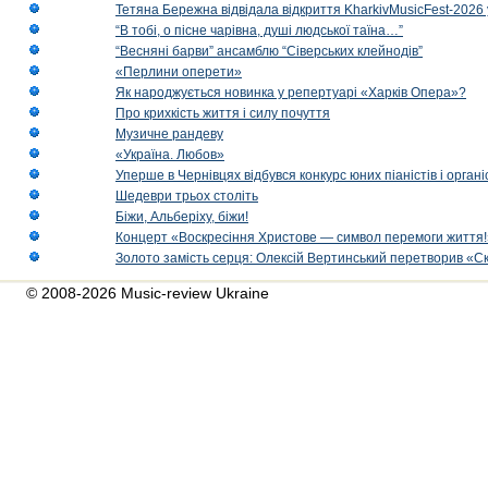
Тетяна Бережна відвідала відкриття KharkivMusicFest-2026 
“В тобі, о пісне чарівна, душі людської таїна…”
“Весняні барви” ансамблю “Сіверських клейнодів”
«Перлини оперети»
Як народжується новинка у репертуарі «Харків Опера»?
Про крихкість життя і силу почуття
Музичне рандеву
«Україна. Любов»
Уперше в Чернівцях відбувся конкурс юних піаністів і орг
Шедеври трьох століть
Біжи, Альберіху, біжи!
Концерт «Воскресіння Христове — символ перемоги життя!
Золото замість серця: Олексій Вертинський перетворив «С
© 2008-2026 Music-review Ukraine