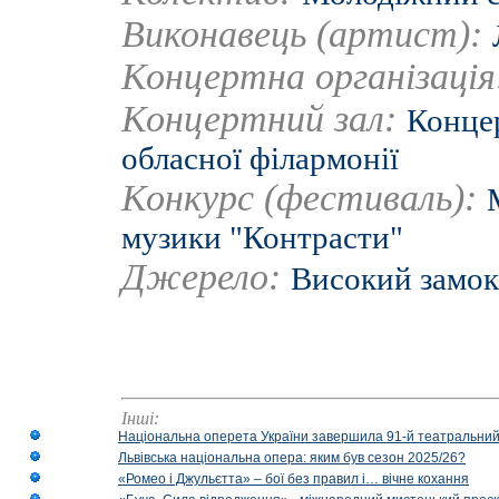
Виконавець (артист):
Концертна організаці
Концертний зал:
Концер
обласної філармонії
Конкурс (фестиваль):
музики "Контрасти"
Джерело:
Високий замок
Інші:
Національна оперета України завершила 91-й театральний
Львівська національна опера: яким був сезон 2025/26?
«Ромео і Джульєтта» – бої без правил і… вічне кохання