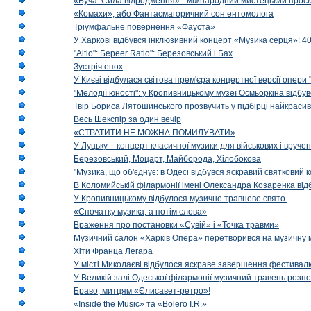
«Буча. Сила відродження» - міжнародний мистецький проєк
«Комахи», або Фантасмагоричний сон ентомолога
Тріумфальне повернення «Фауста»
У Харкові відбувся інклюзивний концерт «Музика серця»: 400
"Altio": Береer Ratio": Березовський і Бах
Зустріч епох
У Києві відбулася світова прем'єра концертної версії опери
"Мелодії юності": у Кропивницькому музеї Осмьоркіна відб
Твір Бориса Лятошинського прозвучить у підбірці найкраси
Весь Шекспір за один вечір
«СТРАТИТИ НЕ МОЖНА ПОМИЛУВАТИ»
У Луцьку – концерт класичної музики для військових і вруче
Березовський, Моцарт, Майборода, Хілобокова
"Музика, що об'єднує: в Одесі відбувся яскравий святковий
В Коломийській філармонії імені Олександра Козаренка відб
У Кропивницькому відбулося музичне травневе свято
«Спочатку музика, а потім слова»
Враження про постановки «Сувій» і «Точка травми»
Музичний салон «Харків Опера» перетворився на музичну мап
Хіти Франца Легара
У місті Миколаєві відбулося яскраве завершення фестивал
У Великій залі Одеської філармонії музичний травень розп
Браво, митцям «Єлисавет-ретро»!
«Inside the Music» та «Bolero I.R.»