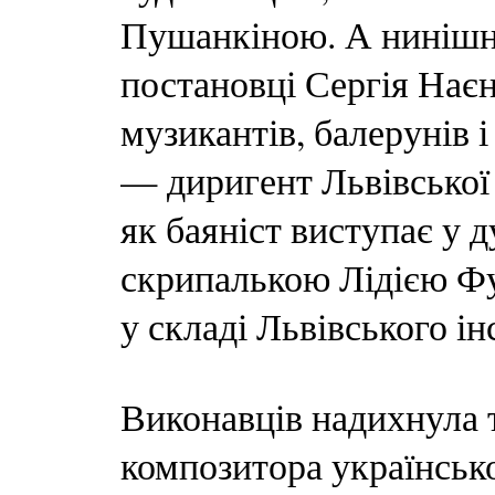
Пушанкіною. А нинішня
постановці Сергія Нає
музикантів, балерунів і
— диригент Львівської 
як баяніст виступає у 
скрипалькою Лідією Фу
у складі Львівського і
Виконавців надихнула т
композитора українськ