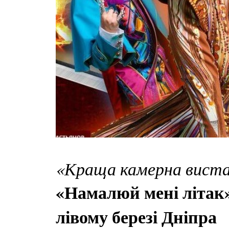
«Краща камерна вистав
«Намалюй мені літак»,
лівому березі Дніпра