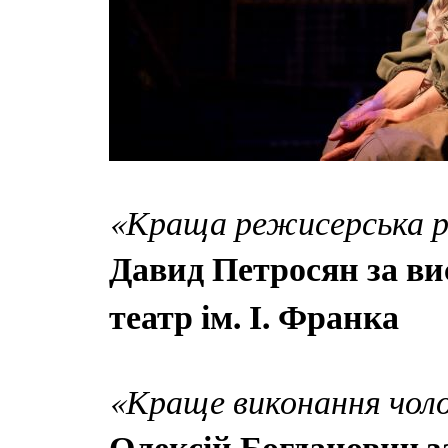
«Краща режисерська 
Давид Петросян за ви
театр ім. І. Франка
«Краще виконання чолов
Олексій Богданович з