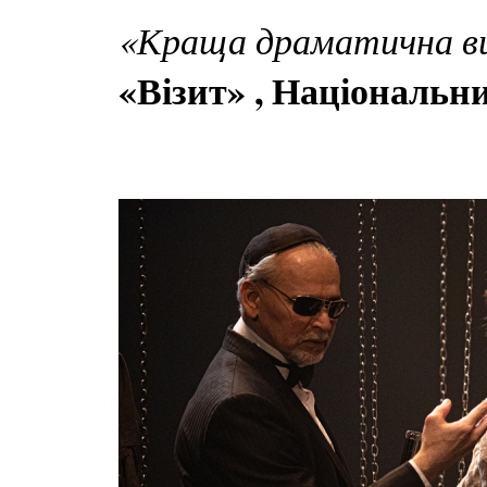
«Краща драматична в
«Візит» , Національни