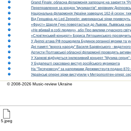
Grand Finale: обласна філармонія запрошує на закриття "Р
Переправлення за кордон "музикантів": керівнику Дніпровсь
Національна філармонія України завершує 162-й сезон: ти
Від Гершвіна до Led Zeppelin: американські зірки привезуть
«Фауст» Шарля Гуно повертається до Львова: Львівська на
«Не вбивай в собі людину», або Про виклики сучасного світ
«Слов’янський концерт» Бориса Лятошинського прозвучить
У Дніпрі атака РФ пошкодила Будинок органної музики та у
Дні памяті "ворога народу" Василя Барвінського - видатного
Артисти Полтавської обласної філармонії проводять активно
У Харкові відбудеться інклюзивний концерт "Музика серця" 
У Будапешті скасовано виступ російського музиканта
На "Тисячовесну" за напрямами Держмистецтв подано 870 за
Українські оперні зірки виступили у Метрополітен-опері: с
© 2008-2026 Music-review Ukraine
5.jpeg