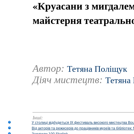
«Круасани з мигдалем
майстерня театрально
Автор:
Тетяна Поліщук
Діяч мистецтв:
Тетяна
Інші:
У столиці відбудеться IX фестиваль високого мистецтва Bouq
Від акторів та режисерів до працівників музеїв та бібліоте