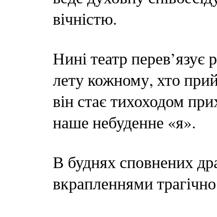
вічністю.
Нині театр перев’язує 
лету кожному, хто прий
він стає тихоходом при
наше небуденне «я».
В буднях сповнених др
вкрапленнями трагічнос