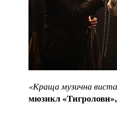
«Краща музична виста
мюзикл «Тигролови»,