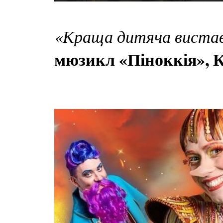
«Краща дитяча виста
мюзикл «Піноккія», К