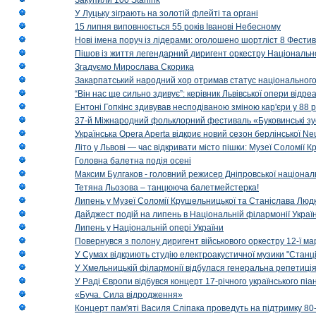
Закупили 100 Starlink
У Луцьку зіграють на золотій флейті та органі
15 липня виповнюється 55 років Іванові Небесному
Нові імена поруч із лідерами: оголошено шортліст 8 Фест
Пішов із життя легендарний диригент оркестру Національн
Згадуємо Мирослава Скорика
Закарпатський народний хор отримав статус національног
“Він нас ще сильно здивує”: керівник Львівської опери відр
Ентоні Гопкінс здивував несподіваною зміною кар'єри у 88 ро
37-й Міжнародний фольклорний фестиваль «Буковинські зус
Українська Opera Aperta відкриє новий сезон берлінської Ne
Літо у Львові — час відкривати місто пішки: Музеї Соломії
Головна балетна подія осені
Максим Булгаков - головний режисер Дніпровської націонал
Тетяна Льозова – танцююча балетмейстерка!
Липень у Музеї Соломії Крушельницької та Станіслава Людк
Дайджест подій на липень в Національній філармонії Украї
Липень у Національній опері України
Повернувся з полону диригент військового оркестру 12-ї ма
У Сумах відкриють студію електроакустичної музики "Станці
У Хмельницькій філармонії відбулася генеральна репетиці
У Раді Європи відбувся концерт 17-річного українського пі
«Буча. Сила відродження»
Концерт пам'яті Василя Сліпака проведуть на підтримку 80