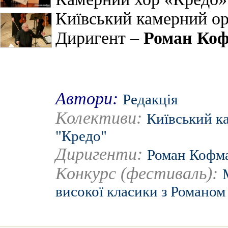
Київський камерний о
Диригент –
Роман Ко
Автори:
Редакція
Колективи:
Київський к
"Кредo"
Диригенти:
Роман Кофм
Конкурс (фестиваль):
високої класики з Романо