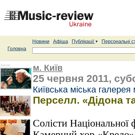
Новини
Афіша
Публікації
Персональні с
Головна
Анонс
м. Київ
25 червня 2011, субо
Київська міська галерея
Перселл. «Дідона т
Солісти Національної 
Камерний хор «Кредо»