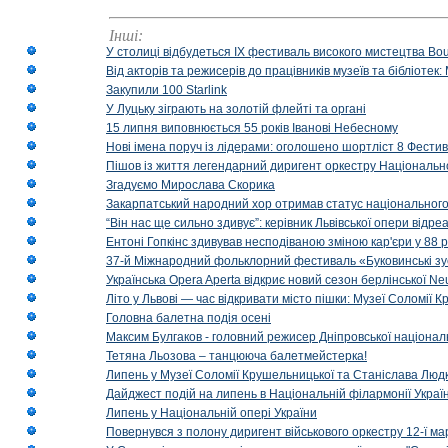
Інші:
У столиці відбудеться IX фестиваль високого мистецтва Bouq
Від акторів та режисерів до працівників музеїв та бібліоте
Закупили 100 Starlink
У Луцьку зіграють на золотій флейті та органі
15 липня виповнюється 55 років Іванові Небесному
Нові імена поруч із лідерами: оголошено шортліст 8 Фест
Пішов із життя легендарний диригент оркестру Національн
Згадуємо Мирослава Скорика
Закарпатський народний хор отримав статус національног
“Він нас ще сильно здивує”: керівник Львівської опери відр
Ентоні Гопкінс здивував несподіваною зміною кар'єри у 88 ро
37-й Міжнародний фольклорний фестиваль «Буковинські зус
Українська Opera Aperta відкриє новий сезон берлінської Ne
Літо у Львові — час відкривати місто пішки: Музеї Соломії
Головна балетна подія осені
Максим Булгаков - головний режисер Дніпровської націонал
Тетяна Льозова – танцююча балетмейстерка!
Липень у Музеї Соломії Крушельницької та Станіслава Людк
Дайджест подій на липень в Національній філармонії Украї
Липень у Національній опері України
Повернувся з полону диригент військового оркестру 12-ї ма