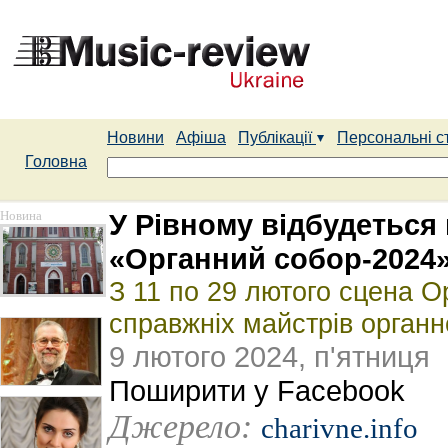
Новини
Афіша
Публікації
Персональні с
Головна
Новина
У Рівному відбудетьс
«Органний собор-2024
З 11 по 29 лютого сцена 
справжніх майстрів органн
9 лютого 2024, п'ятниця
Поширити у Facebook
Джерело:
charivne.info