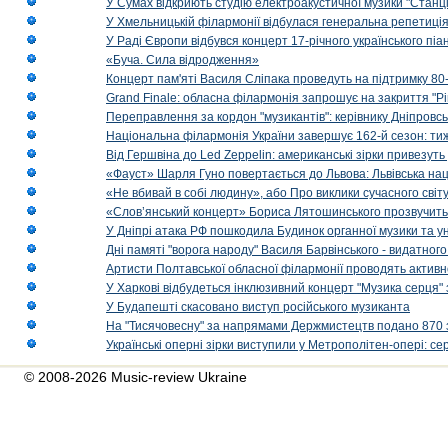
У Сумах відкриють студію електроакустичної музики "Станці
У Хмельницькій філармонії відбулася генеральна репетиці
У Раді Європи відбувся концерт 17-річного українського пі
«Буча. Сила відродження»
Концерт пам'яті Василя Сліпака проведуть на підтримку 80
Grand Finale: обласна філармонія запрошує на закриття "Р
Переправлення за кордон "музикантів": керівнику Дніпровсь
Національна філармонія України завершує 162-й сезон: ти
Від Гершвіна до Led Zeppelin: американські зірки привезуть
«Фауст» Шарля Гуно повертається до Львова: Львівська на
«Не вбивай в собі людину», або Про виклики сучасного світ
«Слов’янський концерт» Бориса Лятошинського прозвучить
У Дніпрі атака РФ пошкодила Будинок органної музики та у
Дні памяті "ворога народу" Василя Барвінського - видатного
Артисти Полтавської обласної філармонії проводять активно
У Харкові відбудеться інклюзивний концерт "Музика серця" 
У Будапешті скасовано виступ російського музиканта
На "Тисячовесну" за напрямами Держмистецтв подано 870 за
Українські оперні зірки виступили у Метрополітен-опері: с
© 2008-2026 Music-review Ukraine