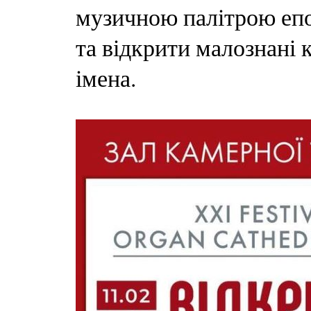
музичною палітрою епох
та відкрити малознані 
імена.