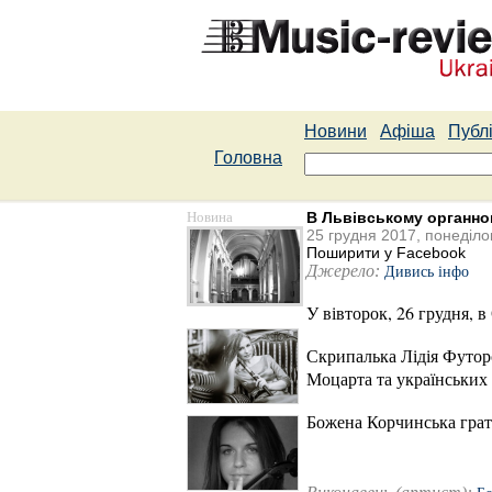
Новини
Афіша
Публі
Головна
Новина
В Львівському органном
25 грудня 2017, понеділо
Поширити у Facebook
Джерело:
Дивись інфо
У вівторок, 26 грудня, 
Скрипалька Лідія Футорс
Моцарта та українських
Божена Корчинська грати