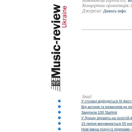
Виконавець (артист):
Бо
Концертна організація:
Джерело:
Дивись інфо
Інші:
У столиці відбудеться IX фест
Від акторів та режисерів до п
Закупили 100 Starlink
У Луцьку зіграють на золотій 
15 липня виповнюється 55 рок
Нові імена поруч із лідерами