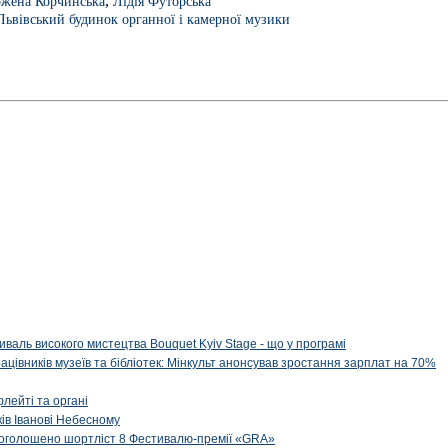
,
жена Корчинська
Лідія Футорська
Львівський будинок органної і камерної музики
иваль високого мистецтва Bouquet Kyiv Stage - що у програмі
рацівників музеїв та бібліотек: Мінкульт анонсував зростання зарплат на 70%
флейті та органі
ів Іванові Небесному
: оголошено шортліст 8 Фестивалю-премії «GRA»