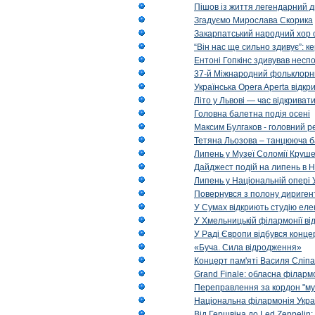
Пішов із життя легендарний д
Згадуємо Мирослава Скорика
Закарпатський народний хор 
“Він нас ще сильно здивує”: к
Ентоні Гопкінс здивував неспо
37-й Міжнародний фольклорни
Українська Opera Aperta відкр
Літо у Львові — час відкрива
Головна балетна подія осені
Максим Булгаков - головний р
Тетяна Льозова – танцююча б
Липень у Музеї Соломії Круше
Дайджест подій на липень в Н
Липень у Національній опері 
Повернувся з полону диригент 
У Сумах відкриють студію еле
У Хмельницькій філармонії в
У Раді Європи відбувся концер
«Буча. Сила відродження»
Концерт пам'яті Василя Сліпа
Grand Finale: обласна філарм
Переправлення за кордон "муз
Національна філармонія Украї
Від Гершвіна до Led Zeppelin: