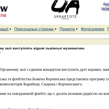
кації
Персональні сторінки
Проекти
Фотогалерея
у залі виступлять відомі львівські музикантнки
к
в Органному залі з єдиним концертом виступить дует відомих льв
ька та флейтистка Божена Корчинська представлять програму із т
 композиторів Карабиця, Скорика і Корчинського.
ме на повздовжній флейті, що є досить великою рідкістю на кон