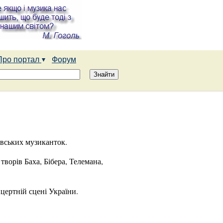
Про портал
Форум
івських музиканток.
ворів Баха, Бібера, Телемана,
цертній сцені України.