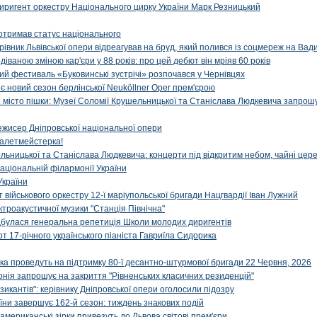
иригент оркестру Національного цирку України Марк Резницький
отримав статус національного
ерівник Львівської опери відреагував на бруд, який полився із соцмереж на Ва
діваною зміною кар'єри у 88 років: про цей дебют він мріяв 60 років
й фестиваль «Буковинські зустрічі» розпочався у Чернівцях
иє новий сезон берлінської Neuköllner Oper прем'єрою
ти місто пішки: Музеї Соломії Крушельницької та Станіслава Людкевича запрошу
ежисер Дніпровської національної опери
алетмейстерка!
льницької та Станіслава Людкевича: концерти під відкритим небом, чайні цер
аціональній філармонії України
України
військового оркестру 12-ї маріупольської бригади Нацгвардії Іван Лужний
ктроакустичної музики "Станція Північна"
ідбулася генеральна репетиція Школи молодих диригентів
т 17-річного українського піаніста Гавриїла Сидорика
ка проведуть на підтримку 80-ї десантно-штурмової бригади 22 Червня, 2026
онія запрошує на закриття "Рівненських класичних резиденцій"
икантів": керівнику Дніпровської опери оголосили підозру
ни завершує 162-й сезон: тиждень знакових подій
 американські зірки привезуть до Львова світові прем'єри