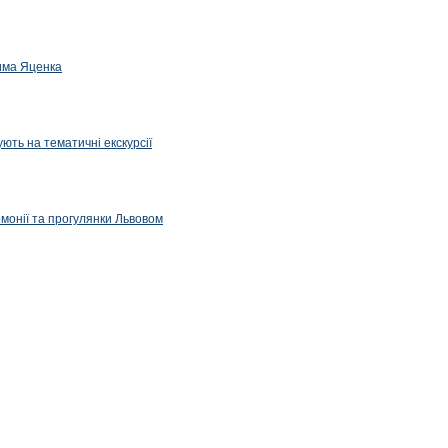
дима Яценка
ють на тематичні екскурсії
емонії та прогулянки Львовом