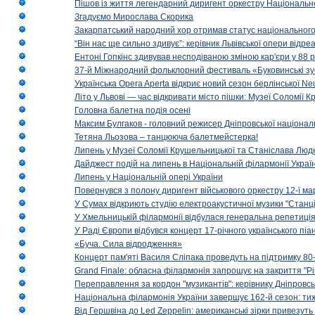
Пішов із життя легендарний диригент оркестру Національн
Згадуємо Мирослава Скорика
Закарпатський народний хор отримав статус національног
“Він нас ще сильно здивує”: керівник Львівської опери відр
Ентоні Гопкінс здивував несподіваною зміною кар'єри у 88 ро
37-й Міжнародний фольклорний фестиваль «Буковинські зус
Українська Opera Aperta відкриє новий сезон берлінської Ne
Літо у Львові — час відкривати місто пішки: Музеї Соломії
Головна балетна подія осені
Максим Булгаков - головний режисер Дніпровської націонал
Тетяна Льозова – танцююча балетмейстерка!
Липень у Музеї Соломії Крушельницької та Станіслава Людк
Дайджест подій на липень в Національній філармонії Украї
Липень у Національній опері України
Повернувся з полону диригент військового оркестру 12-ї ма
У Сумах відкриють студію електроакустичної музики "Станці
У Хмельницькій філармонії відбулася генеральна репетиці
У Раді Європи відбувся концерт 17-річного українського пі
«Буча. Сила відродження»
Концерт пам'яті Василя Сліпака проведуть на підтримку 80
Grand Finale: обласна філармонія запрошує на закриття "Р
Переправлення за кордон "музикантів": керівнику Дніпровсь
Національна філармонія України завершує 162-й сезон: ти
Від Гершвіна до Led Zeppelin: американські зірки привезуть