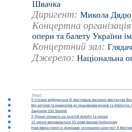
Швачка
Диригент:
Микола Дядю
Концертна організаці
опери та балету України ім
Концертний зал:
Глядач
Джерело:
Національна о
Інші:
У столиці відбудеться IX фестиваль високого мистецтва Bouq
Від акторів та режисерів до працівників музеїв та бібліоте
Закупили 100 Starlink
У Луцьку зіграють на золотій флейті та органі
15 липня виповнюється 55 років Іванові Небесному
Нові імена поруч із лідерами: оголошено шортліст 8 Фест