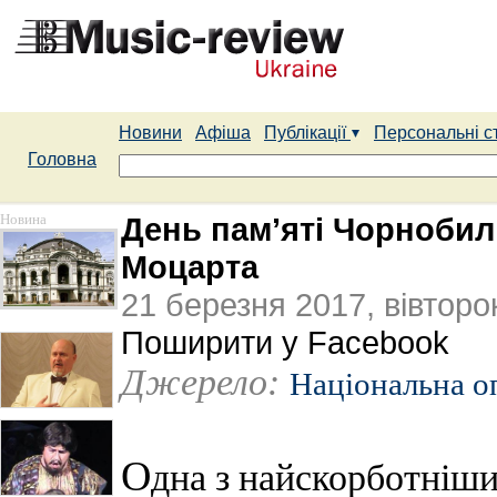
Новини
Афіша
Публікації
Персональні с
Головна
Новина
День пам’яті Чорнобильс
Моцарта
21 березня 2017, вівторо
Поширити у Facebook
Джерело:
Національна о
О
дна з найскорботніших