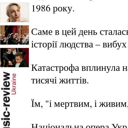
1986 року.
Саме в цей день сталас
історії людства – вибу
Катастрофа вплинула на
тисячі життів.
Їм, "і мертвим, і живи
Національна опера Укра