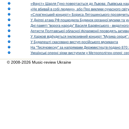
«Фауст» Шарля Гуно повертається до Львова: Львівська на
«Не вбивай в собі людину», або Про виклики сучасного світ
«Слов’янський концерт» Бориса Лятошинського прозвучить
У Дніпрі атака РФ пошкодила Будинок органної музики та у
Дні памяті "ворога народу" Василя Барвінського - видатного
Артисти Полтавської обласної філармонії проводять активно
У Харкові відбудеться інклюзивний концерт "Музика серця" 
У Будапешті скасовано виступ російського музиканта
На "Тисячовесну" за напрямами Держмистецтв подано 870 за
Українські оперні зірки виступили у Метрополітен-опері: с
© 2008-2026 Music-review Ukraine