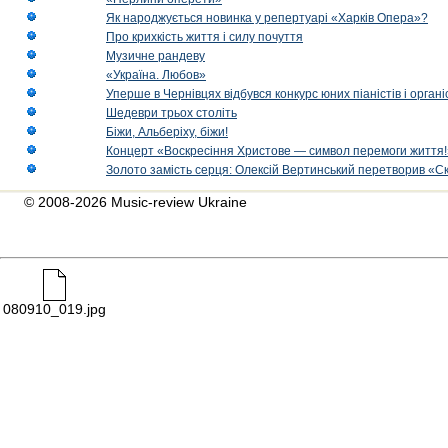
Як народжується новинка у репертуарі «Харків Опера»?
Про крихкість життя і силу почуття
Музичне рандеву
«Україна. Любов»
Уперше в Чернівцях відбувся конкурс юних піаністів і орг
Шедеври трьох століть
Біжи, Альберіху, біжи!
Концерт «Воскресіння Христове — символ перемоги життя!
Золото замість серця: Олексій Вертинський перетворив «С
© 2008-2026 Music-review Ukraine
080910_019.jpg