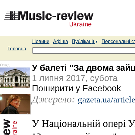
Новини
Афіша
Публікації
Персональні с
Головна
Огляд
У балеті "За двома зай
1 липня 2017, субота
Поширити у Facebook
Джерело:
gazeta.ua/articl
У Національній опері У