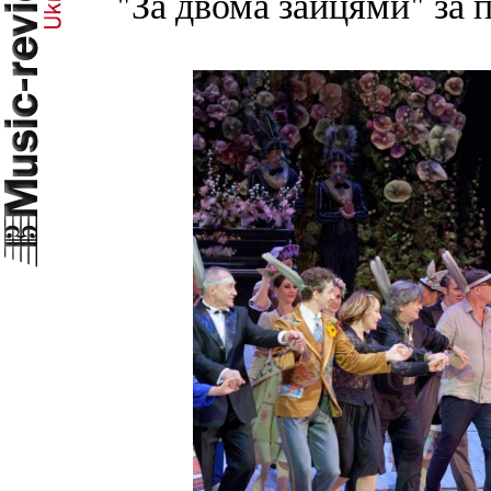
"За двома зайцями" за 