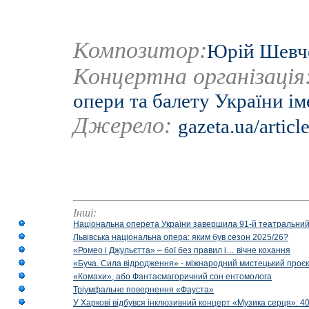
Композитор:
Юрій Шевч
Концертна організація
опери та балету України ім
Джерело:
gazeta.ua/articl
Інші:
Національна оперета України завершила 91-й театральний
Львівська національна опера: яким був сезон 2025/26?
«Ромео і Джульєтта» – бої без правил і… вічне кохання
«Буча. Сила відродження» - міжнародний мистецький проєк
«Комахи», або Фантасмагоричний сон ентомолога
Тріумфальне повернення «Фауста»
У Харкові відбувся інклюзивний концерт «Музика серця»: 400