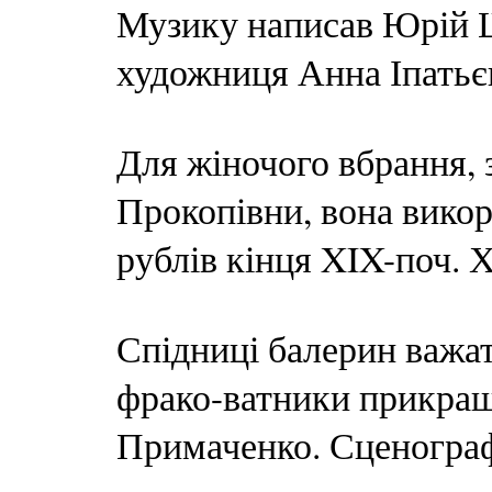
Музику написав Юрій 
художниця Анна Іпатьє
Для жіночого вбрання, 
Прокопівни, вона вико
рублів кінця XIX-поч. 
Спідниці балерин важат
фрако-ватники прикраша
Примаченко. Сценогра