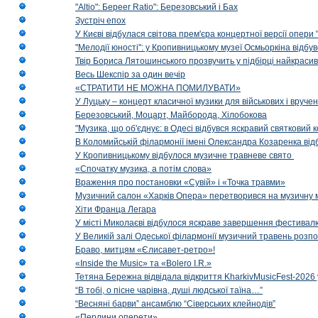
"Altio": Береer Ratio": Березовський і Бах
Зустріч епох
У Києві відбулася світова прем'єра концертної версії опери
"Мелодії юності": у Кропивницькому музеї Осмьоркіна відб
Твір Бориса Лятошинського прозвучить у підбірці найкраси
Весь Шекспір за один вечір
«СТРАТИТИ НЕ МОЖНА ПОМИЛУВАТИ»
У Луцьку – концерт класичної музики для військових і вруче
Березовський, Моцарт, Майборода, Хілобокова
"Музика, що об'єднує: в Одесі відбувся яскравий святковий
В Коломийській філармонії імені Олександра Козаренка відб
У Кропивницькому відбулося музичне травневе свято
«Спочатку музика, а потім слова»
Враження про постановки «Сувій» і «Точка травми»
Музичний салон «Харків Опера» перетворився на музичну мап
Хіти Франца Легара
У місті Миколаєві відбулося яскраве завершення фестивал
У Великій залі Одеської філармонії музичний травень розп
Браво, митцям «Єлисавет-ретро»!
«Inside the Music» та «Bolero I.R.»
Тетяна Бережна відвідала відкриття KharkivMusicFest-2026 
“В тобі, о пісне чарівна, душі людської таїна…”
“Весняні барви” ансамблю “Сіверських клейнодів”
«Перлини оперети»