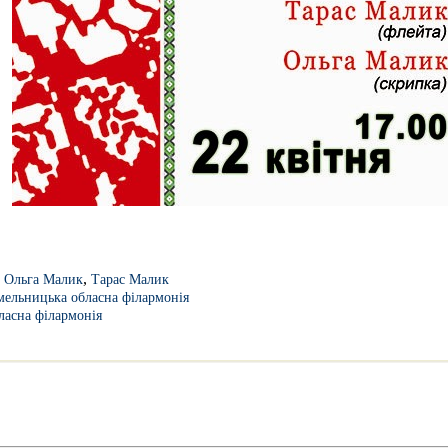
,
,
Ольга Малик
Тарас Малик
ельницька обласна філармонія
ласна філармонія