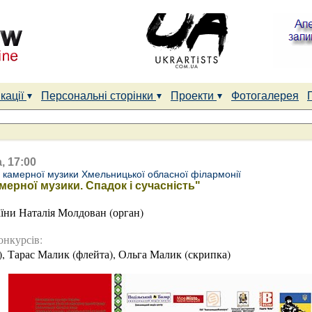
кації
Персональні сторінки
Проекти
Фотогалерея
, 17:00
і камерної музики Хмельницької обласної філармонії
амерної музики. Спадок і сучасність"
їни Наталія Молдован (орган)
онкурсів:
, Тарас Малик (флейта), Ольга Малик (скрипка)