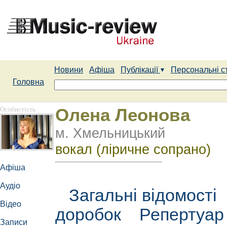
Новини
Афіша
Публікації
Персональні с
Головна
Особистість
Олена Леонова
м. Хмельницький
вокал (ліричне сопрано)
Афіша
Аудіо
Загальні відомості
Відео
доробок
Репертуа
Записи