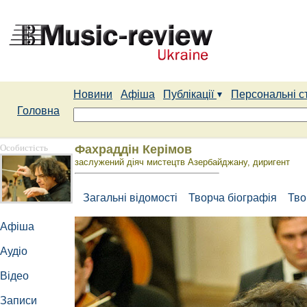
Новини
Афіша
Публікації
Персональні с
Головна
Особистість
Фахраддін Керімов
заслужений діяч мистецтв Азербайджану, диригент
Загальні відомості
Творча біографія
Тво
Афіша
Аудіо
Відео
Записи