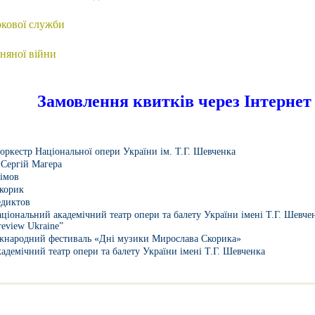
окової служби
няної війни
Замовлення квитків через Інтернет
ркестр Національної опери України ім. Т.Г. Шевченка
,
Сергій Магера
імов
корик
едиктов
ціональний академічний театр опери та балету України імені Т.Г. Шевче
review Ukraine”
жнародний фестиваль «Дні музики Мирослава Скорика»
адемічний театр опери та балету України імені Т.Г. Шевченка