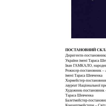
ПОСТАНОВНИЙ СКЛ
Диригенти-постановник
України імені Тараса Ше
Іван ГАМКАЛО, народни
Режисер-постановник – 
імені Тараса Шевченка
Хормейстер-постановник
лауреат Національної пр
Художник-постановник –
Тараса Шевченка
Балетмейстер-постановн
Концертмейстери – Світ