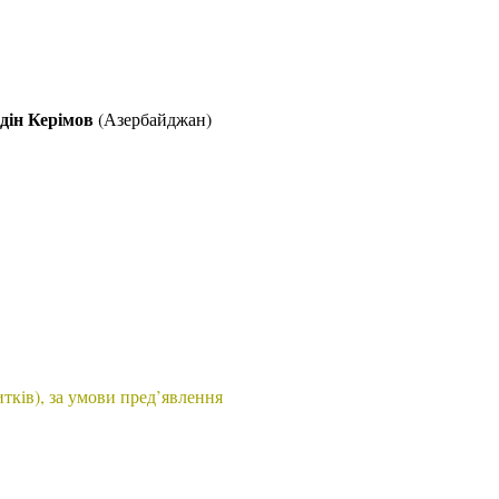
дін Керімов
(Азербайджан)
итків), за умови пред’явлення