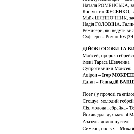
Наталя РОМЕНСЬКА, зас
Костянтин ФЕСЕНКО, за
Майя ШЛЯПОЧНИК, засл
Надія ГОЛОВІНА, Гал
Режисери, які ведуть в
Суфлери – Роман БУДЗ
ДІЙОВІ ОСОБИ ТА В
Мойсей, пророк гебрейс
імені Тараса Шевченка
Супротивники Мойсея:
Ігор МОКРЕ
Авірон –
Геннадій ВАЩ
Датан –
Поет ( у пролозі та епілоз
Єгошуа, молодий гебрей
Те
Лія, молода гебрейка–
Йохаведда, дух матері М
Азазель, демон пустелі –
Михай
Симеон, пастух –