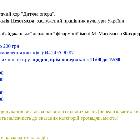
тячий хор "Дитяча опера".
алія Нехотяєва
, заслужений працівник культури України.
Фахред
рбайджанської державної філармонії імені М. Магомаєва
о 200 грн.
амовлення квитків: (044) 455 90 87
щодня, крім понеділка: з 11:00 до 19:30
них кас театру:
00
00
00
00
відування вистав за наявності вільних місць (нереалізованих кв
ють належність до вказаних категорій громадян, мають:
их навчальних закладів