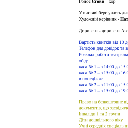
Голос Єгови
– хор
У виставі бере участь ди
Нат
Художній керівник -
Диригент - диригент Азе
Вартість квитків від 10 д
Телефон для довідок та з
Розклад роботи театраль
обід:
каса № 1 – з 14:00 до 15:
каса № 2 – з 15:00 до 16:
в понеділок:
каса № 2 – з 11:00 до 15:
каса № 1 – з 15:00 до 19:
Право на безкоштовне від
документів, що засвідчу
Інваліди 1 та 2 групи
Діти дошкільного віку
Учні середніх спеціальн