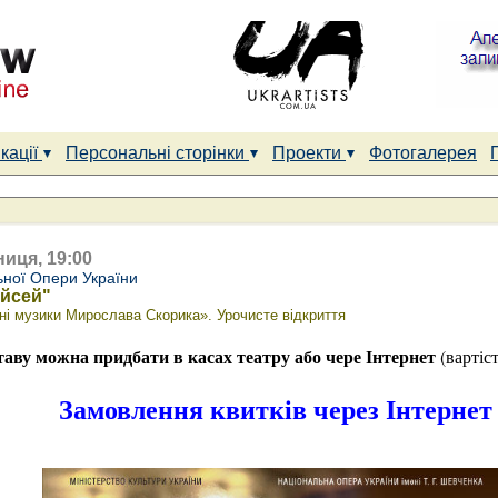
кації
Персональні сторінки
Проекти
Фотогалерея
ниця, 19:00
ьної Опери України
ойсей"
і музики Мирослава Скорика». Урочисте відкриття
таву можна придбати в касах театру або чере Інтернет
(вартіс
Замовлення квитків через Інтернет