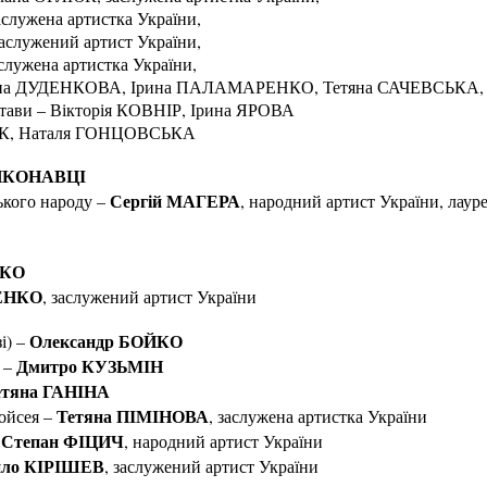
лужена артистка України,
служений артист України,
ужена артистка України,
ина ДУДЕНКОВА, Ірина ПАЛАМАРЕНКО, Тетяна САЧЕВСЬКА, 
истави – Вікторія КОВНІР, Ірина ЯРОВА
ЯК, Наталя ГОНЦОВСЬКА
ИКОНАВЦІ
Сергій МАГЕРА
ького народу –
, народний артист України, лаур
НКО
ЕНКО
, заслужений артист України
Олександр БОЙКО
і) –
Дмитро КУЗЬМІН
 –
тяна ГАНІНА
Тетяна ПІМІНОВА
ойсея –
, заслужена артистка України
Степан ФІЦИЧ
, народний артист України
ло КІРІШЕВ
, заслужений артист України