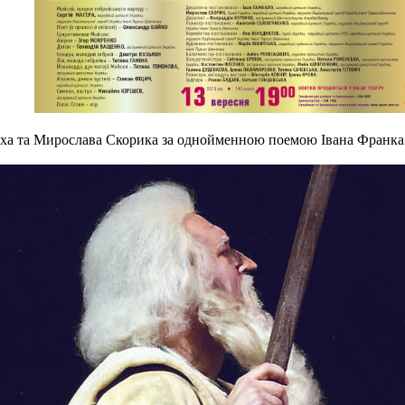
аха та Мирослава Скорика за однойменною поемою Івана Франка