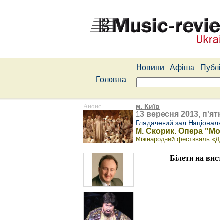
Новини
Афіша
Публі
Головна
Анонс
м. Київ
13 вересня 2013, п'ят
Глядачевий зал Націонал
М. Скорик. Опера "М
Міжнародний фестиваль «Дн
Білети на вис