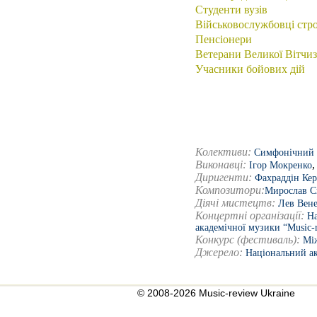
Студенти вузів
Військовослужбовці стр
Пенсіонери
Ветерани Великої Вітчиз
Учасники бойових дій
Колективи:
Симфонічний о
Виконавці:
Ігор Мокренко
Диригенти:
Фахраддін Кер
Композитори:
Мирослав С
Діячі мистецтв:
Лев Вен
Концертні організації:
На
академічної музики “Music-
Конкурс (фестиваль):
Мі
Джерело:
Національний ак
© 2008-2026 Music-review Ukraine