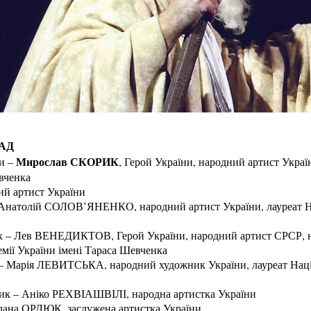
АД
Мирослав СКОРИК
и –
, Герой України, народний артист Украї
вченка
й артист України
Анатолій СОЛОВ’ЯНЕНКО, народний артист України, лауреат На
 – Лев ВЕНЕДИКТОВ, Герой України, народний артист СРСР, н
емії України імені Тараса Шевченка
 Марія ЛЕВИТСЬКА, народний художник України, лауреат Націон
ик – Аніко РЕХВІАШВІЛІ, народна артистка України
лана ОРЛЮК, заслужена артистка України,