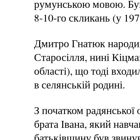
румунською мовою. Бу
8-10-го скликань (у 197
Дмитро Гнатюк народив
Старосілля, нині Кіцма
області), що тоді вход
в селянській родині.
З початком радянської 
брата Івана, який навча
батьківщину був звинув