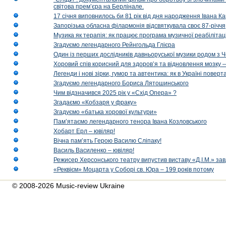
світова прем’єра на Берлінале.
17 січня виповнилось би 81 рік від дня народження Івана К
Запорізька обласна філармонія відсвяткувала своє 87-річчя
Музика як терапія: як працює програма музичної реабілітаці
Згадуємо легендарного Рейнгольда Глієра
Один із перших дослідників давньоруської музики родом з 
Хоровий спів корисний для здоров’я та відновлення мозку
Легенди і нові зірки, гумор та автентика: як в Україні пове
Згадуємо легендарного Бориса Лятошинського
Чим відзначився 2025 рік у «Схід Опера» ?
Згадаємо «Кобзаря у фраку»
Згадуємо «батька хорової культури»
Пам’ятаємо легендарного тенора Івана Козловського
Хобарт Ерл – ювіляр!
Вічна пам’ять Герою Василю Сліпаку!
Василь Василенко – ювіляр!
Режисер Херсонського театру випустив виставу «Д.І.М.» за
«Реквієм» Моцарта у Соборі св. Юра – 199 років потому
© 2008-2026 Music-review Ukraine