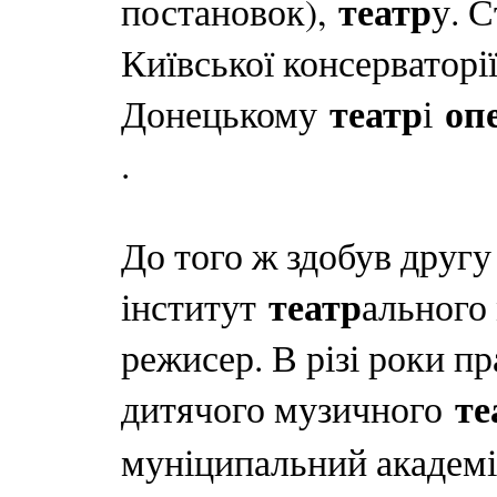
театр
постановок),
у. С
Київської консерваторії
театр
оп
Донецькому
і
.
До того ж здобув другу
театр
інститут
ального
режисер. В різі роки 
те
дитячого музичного
муніципальний академ