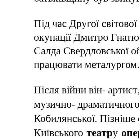
Під час Другої світово
окупації Дмитро Гнатюк
Салда Свердловської об
працювати металургом
Після війни він- артист
музично- драматичног
Кобилянської. Пізніше 
театр
опе
Київського
у