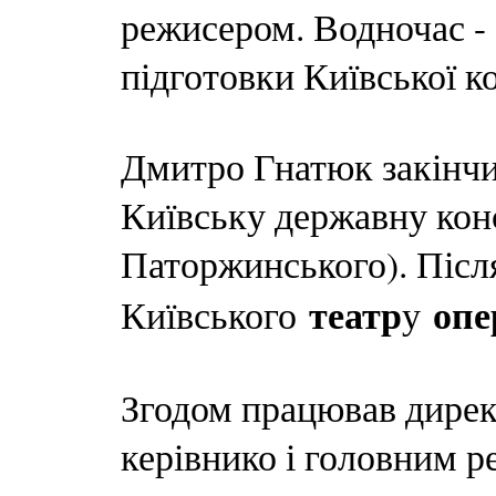
режисером. Водночас - 
підготовки Київської ко
Дмитро Гнатюк закінчи
Київську державну конс
Паторжинського). Після 
театр
опе
Київського
у
Згодом працював дирек
керівнико і головним р